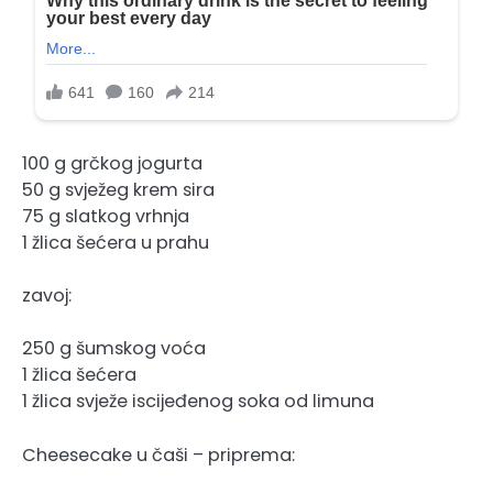
100 g grčkog jogurta
50 g svježeg krem ​​sira
75 g slatkog vrhnja
1 žlica šećera u prahu
zavoj:
250 g šumskog voća
1 žlica šećera
1 žlica svježe iscijeđenog soka od limuna
Cheesecake u čaši – priprema: