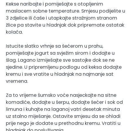
Kekse naribajte i pomiješajte s otopljenim
maslacem sobne temperature. Smjesu podijelite u
3 zdjelice ili čaše i utapkajte stražnjom stranom
žlice pa stavite u hladnjak dok pripremate ostatak
kolača.
Istucite slatko vrhnje sa šećerom u prahu,
pomiješajte jogurt sa svježim sirom i dodajte u
šlag. Lagano izmiješajte sve sastojke dok se ne
sjedine. U pripremljenu podlogu od keksa dodajte
kremu i sve vratite u hladnjak na najmanje sat
vremena.
Za to vrijeme šumsko voće nasjeckajte na sitne
komadiće, dodajte u šerpu, dodajte šećer i sok od
limuna i kuhajte na laganoj vatri desetak minuta
uz stalno miješanje. Ostavite smjesu da se ohladi
prije nego je dodate u prethodnu kremu. Vratiti u
hladnjak do posluživanja.