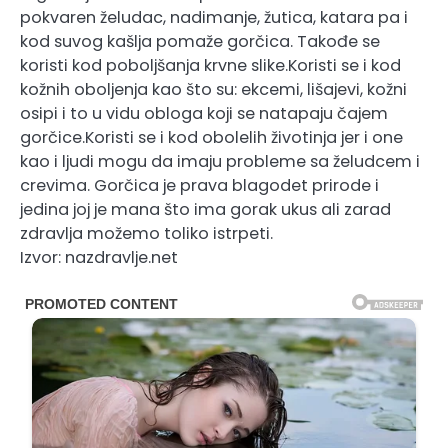
pokvaren želudac, nadimanje, žutica, katara pa i
kod suvog kašlja pomaže gorčica. Takođe se
koristi kod poboljšanja krvne slike.Koristi se i kod
kožnih oboljenja kao što su: ekcemi, lišajevi, kožni
osipi i to u vidu obloga koji se natapaju čajem
gorčice.Koristi se i kod obolelih životinja jer i one
kao i ljudi mogu da imaju probleme sa želudcem i
crevima. Gorčica je prava blagodet prirode i
jedina joj je mana što ima gorak ukus ali zarad
zdravlja možemo toliko istrpeti.
Izvor: nazdravlje.net