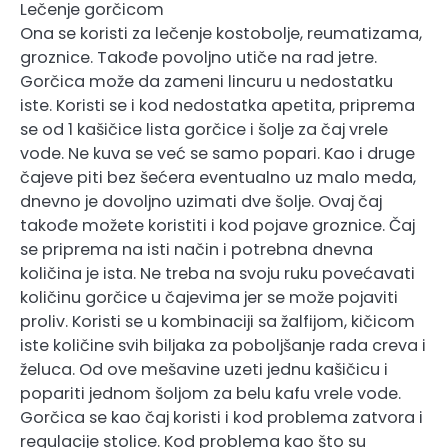
Lečenje gorčicom
Ona se koristi za lečenje kostobolje, reumatizama,
groznice. Takođe povoljno utiče na rad jetre.
Gorčica može da zameni lincuru u nedostatku
iste. Koristi se i kod nedostatka apetita, priprema
se od 1 kašičice lista gorčice i šolje za čaj vrele
vode. Ne kuva se već se samo popari. Kao i druge
čajeve piti bez šećera eventualno uz malo meda,
dnevno je dovoljno uzimati dve šolje. Ovaj čaj
takođe možete koristiti i kod pojave groznice. Čaj
se priprema na isti način i potrebna dnevna
količina je ista. Ne treba na svoju ruku povećavati
količinu gorčice u čajevima jer se može pojaviti
proliv. Koristi se u kombinaciji sa žalfijom, kičicom
iste količine svih biljaka za poboljšanje rada creva i
želuca. Od ove mešavine uzeti jednu kašičicu i
popariti jednom šoljom za belu kafu vrele vode.
Gorčica se kao čaj koristi i kod problema zatvora i
regulacije stolice. Kod problema kao što su