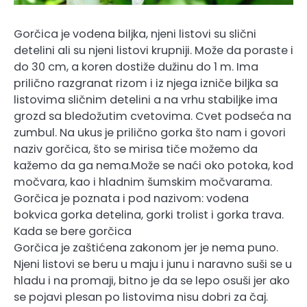
Gorčica je vodena biljka, njeni listovi su slični
detelini ali su njeni listovi krupniji. Može da poraste i
do 30 cm, a koren dostiže dužinu do 1 m. Ima
prilično razgranat rizom i iz njega izniče biljka sa
listovima sličnim detelini a na vrhu stabiljke ima
grozd sa bledožutim cvetovima. Cvet podseća na
zumbul. Na ukus je prilično gorka što nam i govori
naziv gorčica, što se mirisa tiče možemo da
kažemo da ga nema.Može se naći oko potoka, kod
močvara, kao i hladnim šumskim močvarama.
Gorčica je poznata i pod nazivom: vodena
bokvica gorka detelina, gorki trolist i gorka trava.
Kada se bere gorčica
Gorčica je zaštićena zakonom jer je nema puno.
Njeni listovi se beru u maju i junu i naravno suši se u
hladu i na promaji, bitno je da se lepo osuši jer ako
se pojavi plesan po listovima nisu dobri za čaj.