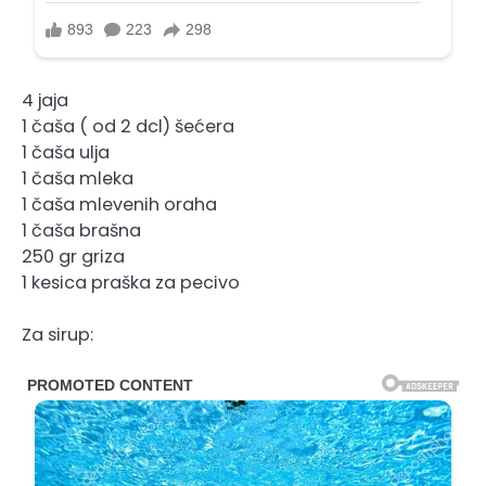
4 jaja
1 čaša ( od 2 dcl) šećera
1 čaša ulja
1 čaša mleka
1 čaša mlevenih oraha
1 čaša brašna
250 gr griza
1 kesica praška za pecivo
Za sirup: