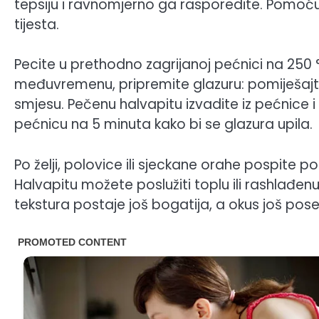
tepsiju i ravnomjerno ga rasporedite. Pomoću č
tijesta.
Pecite u prethodno zagrijanoj pećnici na 250 °
međuvremenu, pripremite glazuru: pomiješajt
smjesu. Pečenu halvapitu izvadite iz pećnice i pr
pećnicu na 5 minuta kako bi se glazura upila.
Po želji, polovice ili sjeckane orahe pospite po
Halvapitu možete poslužiti toplu ili rashlađen
tekstura postaje još bogatija, a okus još poseb