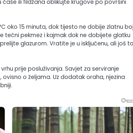
aše ili fildžana oblikujte krugove po površini
C oko 15 minuta, dok tijesto ne dobije zlatnu boj
e tečni pekmez i kajmak dok ne dobijete glatku
elijte glazurom. Vratite je u isključenu, ali još t
 vrhu prije posluživanja. Savjet za serviranje
u, ovisno o željama. Uz dodatak oraha, njezina
niji.