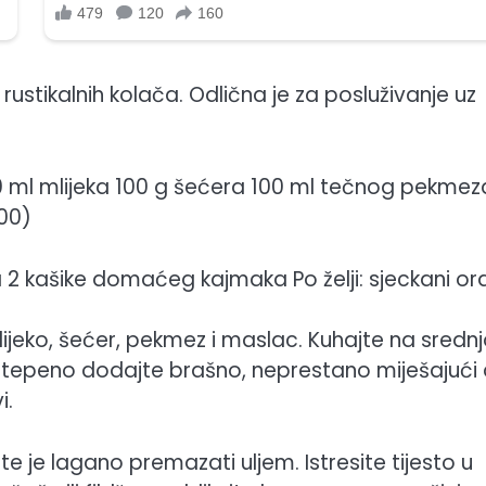
 rustikalnih kolača. Odlična je za posluživanje uz
100 ml mlijeka 100 g šećera 100 ml tečnog pekmez
00)
2 kašike domaćeg kajmaka Po želji: sjeckani ora
ijeko, šećer, pekmez i maslac. Kuhajte na srednj
postepeno dodajte brašno, neprestano miješajući
i.
te je lagano premazati uljem. Istresite tijesto u