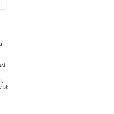
a
si
oj
 dok