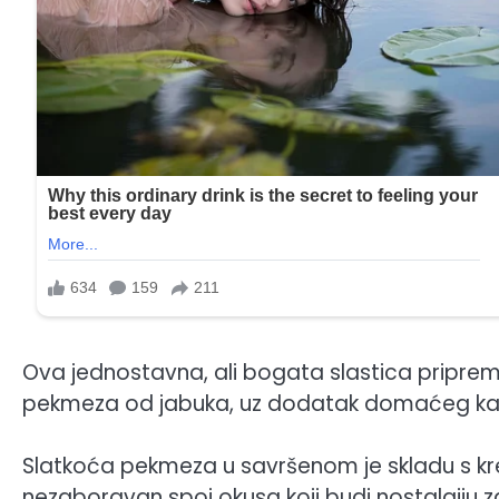
Ova jednostavna, ali bogata slastica pripre
pekmeza od jabuka, uz dodatak domaćeg kajma
Slatkoća pekmeza u savršenom je skladu s kr
nezaboravan spoj okusa koji budi nostalgiju 