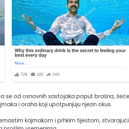
ma se od osnovnih sastojaka poput brašna, šeće
ka i oraha koji upotpunjuju njezin okus.
emastim kajmakom i prhkim tijestom, stvarajući
za prošlim vremenima.