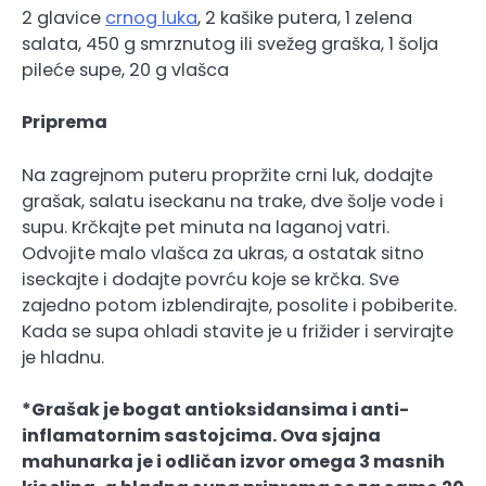
2 glavice
crnog luka
, 2 kašike putera, 1 zelena
salata, 450 g smrznutog ili svežeg graška, 1 šolja
pileće supe, 20 g vlašca
Priprema
Na zagrejnom puteru propržite crni luk, dodajte
grašak, salatu iseckanu na trake, dve šolje vode i
supu. Krčkajte pet minuta na laganoj vatri.
Odvojite malo vlašca za ukras, a ostatak sitno
iseckajte i dodajte povrću koje se krčka. Sve
zajedno potom izblendirajte, posolite i pobiberite.
Kada se supa ohladi stavite je u frižider i servirajte
je hladnu.
*Grašak je bogat antioksidansima i anti-
inflamatornim sastojcima. Ova sjajna
mahunarka je i odličan izvor omega 3 masnih