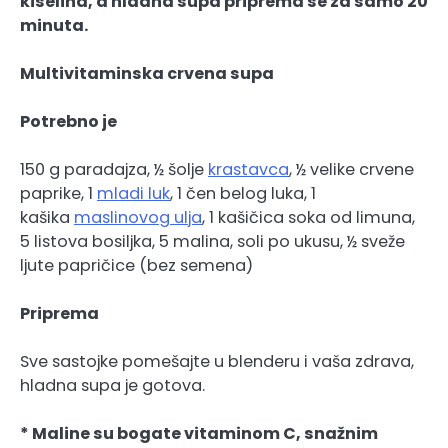
kiselina, a hladna supa priprema se za samo 20
minuta.
Multivitaminska crvena supa
Potrebno je
150 g paradajza, ½ šolje
krastavca
, ½ velike crvene
paprike, 1
mladi luk
, 1 čen belog luka, 1
kašika
maslinovog ulja
, 1 kašičica soka od limuna,
5 listova bosiljka, 5 malina, soli po ukusu, ½ sveže
ljute papričice (bez semena)
Priprema
Sve sastojke pomešajte u blenderu i vaša zdrava,
hladna supa je gotova.
* Maline su bogate vitaminom C, snažnim