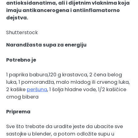
antioksidanatima, ali i dijetnim vlaknima koja
imaju antikancerogena i antiinflamatorno
dejstva.
Shutterstock
Narandžasta supa za energiju
Potrebno je
1 paprika babura,120 g krastavca, 2 čena belog
luka, 1 pomorandža, malo mladog ili crvenog luka,
2 kašike
peršuna
, 1 šolja hladne vode, 1/2 kašičice
crnog bibera
Priprema
Sve što trebate da uradite jeste da ubacite sve
sastojke u blender, a potom odložite supu u