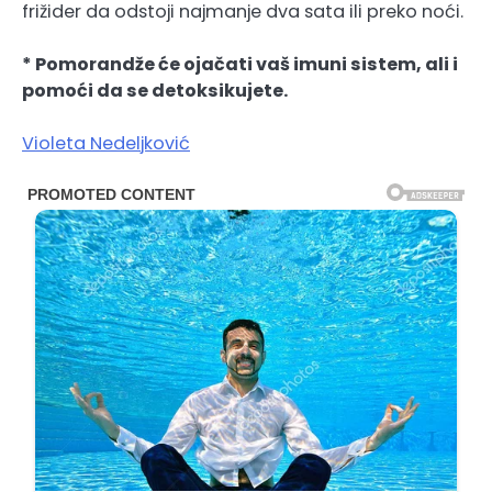
frižider da odstoji najmanje dva sata ili preko noći.
* Pomorandže će ojačati vaš imuni sistem, ali i
pomoći da se detoksikujete.
Violeta Nedeljković