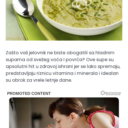
Zašto vaš jelovnik ne biste obogatili sa hladnim
supama od svežeg voća I povrća? Ove supe su
apsolutni hit u zdravoj ishrani jer se lako spremaju,
predstavljaju riznicu vitamina i minerala i idealan
su obrok za vrele letnje dane.