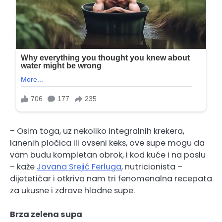
– Osim toga, uz nekoliko integralnih krekera,
lanenih pločica ili ovseni keks, ove supe mogu da
vam budu kompletan obrok, i kod kuće i na poslu
– kaže
Jovana Srejić Ferluga
, nutricionista –
dijetetičar i otkriva nam tri fenomenalna recepata
za ukusne i zdrave hladne supe.
Brza zelena supa