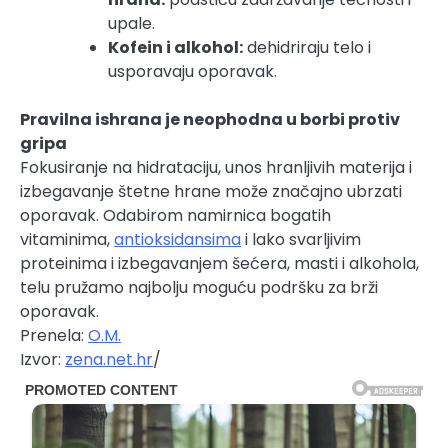
upale.
Kofein i alkohol:
dehidriraju telo i
usporavaju oporavak.
Pravilna ishrana je neophodna u borbi protiv
gripa
Fokusiranje na hidrataciju, unos hranljivih materija i
izbegavanje štetne hrane može značajno ubrzati
oporavak. Odabirom namirnica bogatih
vitaminima,
antioksidansima
i lako svarljivim
proteinima i izbegavanjem šećera, masti i alkohola,
telu pružamo najbolju moguću podršku za brži
oporavak.
Prenela:
O.M.
Izvor:
zena.net.hr
/