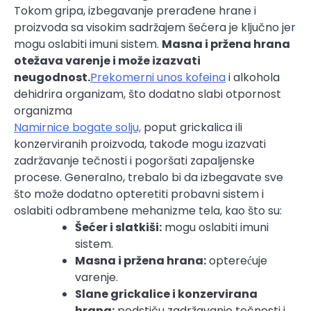
Tokom gripa, izbegavanje prerađene hrane i
proizvoda sa visokim sadržajem šećera je ključno jer
mogu oslabiti imuni sistem.
Masna i pržena hrana
otežava varenje i može izazvati
neugodnost.
Prekomerni unos kofeina
i alkohola
dehidrira organizam, što dodatno slabi otpornost
organizma
Namirnice bogate solju,
poput grickalica ili
konzerviranih proizvoda, takođe mogu izazvati
zadržavanje tečnosti i pogoršati zapaljenske
procese. Generalno, trebalo bi da izbegavate sve
što može dodatno opteretiti probavni sistem i
oslabiti odbrambene mehanizme tela, kao što su:
Šećer i slatkiši:
mogu oslabiti imuni
sistem.
Masna i pržena hrana:
opterećuje
varenje.
Slane grickalice i konzervirana
hrana:
podstiču zadržavanje tečnosti i