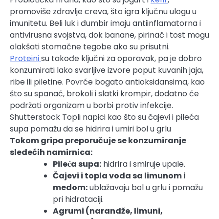
promoviše zdravlje creva, što igra ključnu ulogu u
imunitetu. Beli luk i đumbir imaju antiinflamatorna i
antivirusna svojstva, dok banane, pirinač i tost mogu
olakšati stomačne tegobe ako su prisutni.
Proteini
su takođe ključni za oporavak, pa je dobro
konzumirati lako svarljive izvore poput kuvanih jaja,
ribe ili piletine. Povrće bogato antioksidansima, kao
što su spanać, brokoli i slatki krompir, dodatno će
podržati organizam u borbi protiv infekcije.
Shutterstock
Topli napici kao što su čajevi i pileća
supa pomažu da se hidrira i umiri bol u grlu
Tokom gripa preporučuje se konzumiranje
sledećih namirnica:
Pileća supa:
hidrira i smiruje upale.
Čajevi i topla voda sa limunom i
medom:
ublažavaju bol u grlu i pomažu
pri hidrataciji.
Agrumi (narandže, limuni,