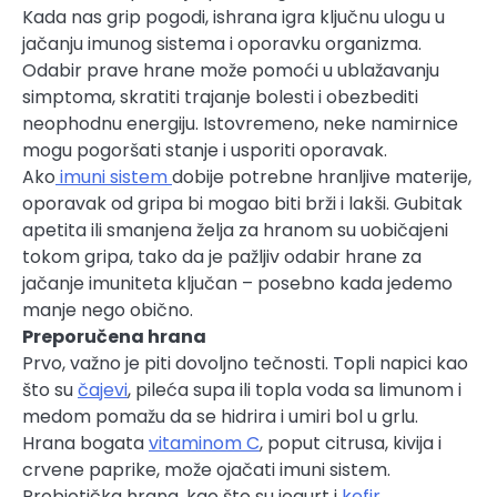
Kada nas grip pogodi, ishrana igra ključnu ulogu u
jačanju imunog sistema i oporavku organizma.
Odabir prave hrane može pomoći u ublažavanju
simptoma, skratiti trajanje bolesti i obezbediti
neophodnu energiju. Istovremeno, neke namirnice
mogu pogoršati stanje i usporiti oporavak.
Ako
imuni sistem
dobije potrebne hranljive materije,
oporavak od gripa bi mogao biti brži i lakši. Gubitak
apetita ili smanjena želja za hranom su uobičajeni
tokom gripa, tako da je pažljiv odabir hrane za
jačanje imuniteta ključan – posebno kada jedemo
manje nego obično.
Preporučena hrana
Prvo, važno je piti dovoljno tečnosti. Topli napici kao
što su
čajevi
, pileća supa ili topla voda sa limunom i
medom pomažu da se hidrira i umiri bol u grlu.
Hrana bogata
vitaminom C
, poput citrusa, kivija i
crvene paprike, može ojačati imuni sistem.
Probiotička hrana, kao što su jogurt i
kefir
,