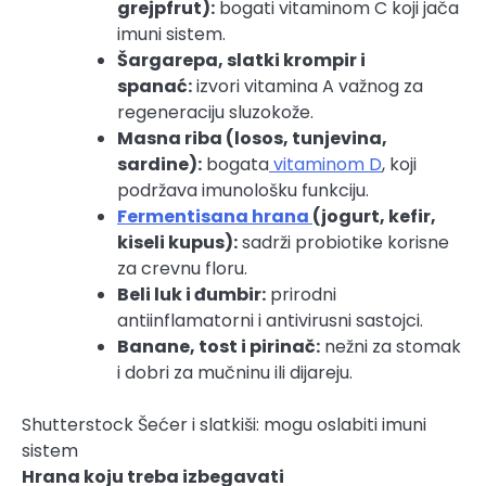
grejpfrut):
bogati vitaminom C koji jača
imuni sistem.
Šargarepa, slatki krompir i
spanać:
izvori vitamina A važnog za
regeneraciju sluzokože.
Masna riba (losos, tunjevina,
sardine):
bogata
vitaminom D
, koji
podržava imunološku funkciju.
Fermentisana hrana
(jogurt, kefir,
kiseli kupus):
sadrži probiotike korisne
za crevnu floru.
Beli luk i đumbir:
prirodni
antiinflamatorni i antivirusni sastojci.
Banane, tost i pirinač:
nežni za stomak
i dobri za mučninu ili dijareju.
Shutterstock
Šećer i slatkiši: mogu oslabiti imuni
sistem
Hrana koju treba izbegavati