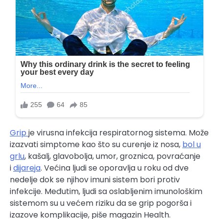
Grip
je virusna infekcija respiratornog sistema. Može
izazvati simptome kao što su curenje iz nosa,
bol u
grlu
, kašalj, glavobolja, umor, groznica, povraćanje
i
dijareja
. Većina ljudi se oporavlja u roku od dve
nedelje dok se njihov imuni sistem bori protiv
infekcije. Međutim, ljudi sa oslabljenim imunološkim
sistemom su u većem riziku da se grip pogorša i
izazove komplikacije, piše magazin Health.