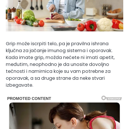
Grip može iscrpiti telo, pa je pravilna ishrana
ključna za jačanje imunog sistema i oporavak.
Kada imate grip, možda nećete ni imati apetit,
međutim, neophodno je da unosite dovoljno
tečnosti i namirnica koje su vam potrebne za
oporavak, a sa druge strane da neke stvari
izbegavate.