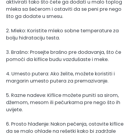
aktivirati tako što ćete ga dodati u malo toplog
mleka sa šećerom i ostaviti da se peni pre nego
što ga dodate u smesu.
2. Mleko: Koristite mleko sobne temperature za
bolju hidrataciju testa.
3. Brašno: Prosejte brašno pre dodavanja, što će
pomoći da kiflice budu vazdušaste i meke.
4. Umesto putera: Ako želite, možete koristiti i
margarin umesto putera za premazivanje.
5. Razne nadeve: Kiflice možete puniti sa sirom,
džemom, mesom ili pečurkama pre nego što ih
uvijete.
6. Prosto hlađenje: Nakon pečenja, ostavite kiflice
da se malo ohlade na rešetki kako bi zadržale