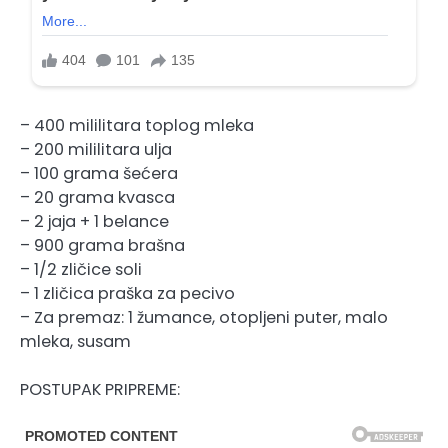
– 400 mililitara toplog mleka
– 200 mililitara ulja
– 100 grama šećera
– 20 grama kvasca
– 2 jaja + 1 belance
– 900 grama brašna
– 1/2 zličice soli
– 1 zličica praška za pecivo
– Za premaz: 1 žumance, otopljeni puter, malo
mleka, susam
POSTUPAK PRIPREME: