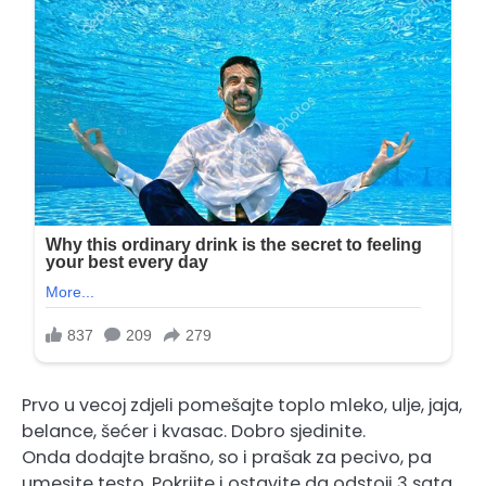
Prvo u vecoj zdjeli pomešajte toplo mleko, ulje, jaja,
belance, šećer i kvasac. Dobro sjedinite.
Onda dodajte brašno, so i prašak za pecivo, pa
umesite testo. Pokrijte i ostavite da odstoji 3 sata.