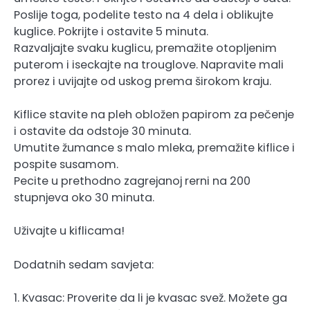
Poslije toga, podelite testo na 4 dela i oblikujte
kuglice. Pokrijte i ostavite 5 minuta.
Razvaljajte svaku kuglicu, premažite otopljenim
puterom i iseckajte na trouglove. Napravite mali
prorez i uvijajte od uskog prema širokom kraju.
Kiflice stavite na pleh obložen papirom za pečenje
i ostavite da odstoje 30 minuta.
Umutite žumance s malo mleka, premažite kiflice i
pospite susamom.
Pecite u prethodno zagrejanoj rerni na 200
stupnjeva oko 30 minuta.
Uživajte u kiflicama!
Dodatnih sedam savjeta:
1. Kvasac: Proverite da li je kvasac svež. Možete ga