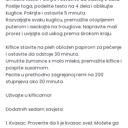
Poslije toga, podelite testo na 4 dela i oblikujte
kuglice. Pokrijte i ostavite 5 minuta.
Razvaljajte svaku kuglicu, premažite otopljenim
puterom i iseckajte na trouglove. Napravite mali
prorez i uvijajte od uskog prema širokom kraju.
Kiflice stavite na pleh obložen papirom za pečenje
i ostavite da odstoje 30 minuta.
Umutite žumance s malo mleka, premažite kiflice i
pospite susamom.
Pecite u prethodno zagrejanoj rerni na 200
stupnjeva oko 30 minuta.
Uživajte u kiflicama!
Dodatnih sedam savjeta:
1. Kvasac: Proverite da li je kvasac svež. Možete ga