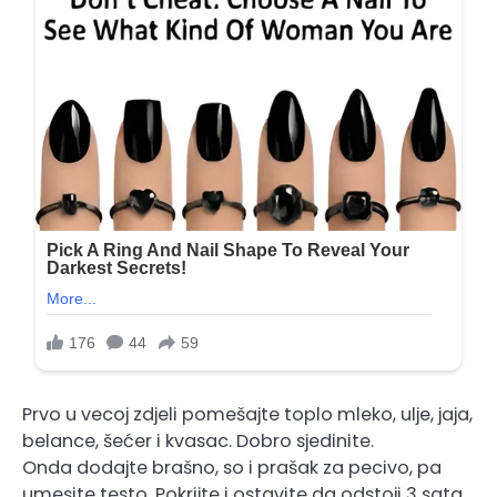
Prvo u vecoj zdjeli pomešajte toplo mleko, ulje, jaja,
belance, šećer i kvasac. Dobro sjedinite.
Onda dodajte brašno, so i prašak za pecivo, pa
umesite testo. Pokrijte i ostavite da odstoji 3 sata.