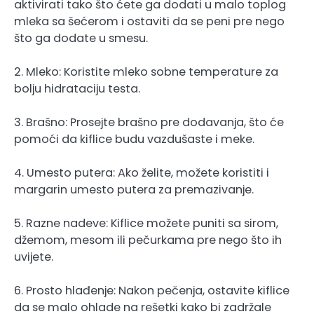
aktivirati tako što ćete ga dodati u malo toplog
mleka sa šećerom i ostaviti da se peni pre nego
što ga dodate u smesu.
2. Mleko: Koristite mleko sobne temperature za
bolju hidrataciju testa.
3. Brašno: Prosejte brašno pre dodavanja, što će
pomoći da kiflice budu vazdušaste i meke.
4. Umesto putera: Ako želite, možete koristiti i
margarin umesto putera za premazivanje.
5. Razne nadeve: Kiflice možete puniti sa sirom,
džemom, mesom ili pečurkama pre nego što ih
uvijete.
6. Prosto hlađenje: Nakon pečenja, ostavite kiflice
da se malo ohlade na rešetki kako bi zadržale