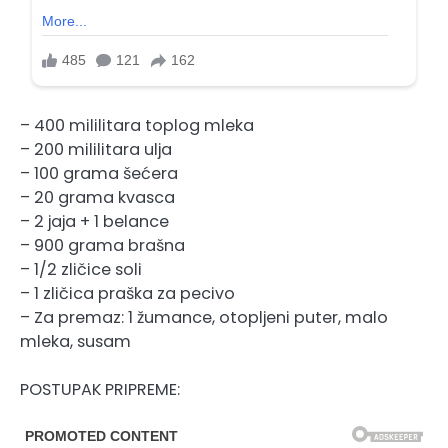
– 400 mililitara toplog mleka
– 200 mililitara ulja
– 100 grama šećera
– 20 grama kvasca
– 2 jaja + 1 belance
– 900 grama brašna
– 1/2 zličice soli
– 1 zličica praška za pecivo
– Za premaz: 1 žumance, otopljeni puter, malo
mleka, susam
POSTUPAK PRIPREME: