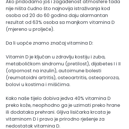
Ako pridodamo još i zagađenost atmosfere tada
nije ništa čudno što najnovija istraživanja kod
osoba od 20 do 60 godina daju alarmantan
rezultat od 63% osoba sa manjkom vitamina D
(mjereno u proljeće).
Da li uopće znamo značaj vitamina D:
Vitamin D je ključan u zdravlju kostiju i zuba,
metaboličkom sindromu (pretilost), dijabetes I i II
(otpornost na inzulin), autoimune bolesti
(reumatoidni artritis), osteoartritis, osteoporoza,
bolovi u kostima i mišićima.
Kako naše tijelo dobiva jedva 40% vitamina D
preko kože, neophodno ga je uzimati preko hrane
ili dodataka prehrani. Gljiva lisičarka krcata je
vitaminom D i pravo je prirodno rješenje za
nedostatak vitamina D.