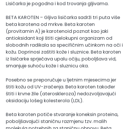
Lisičarka je pogodna i kod trovanja gljivama.
BETA KAROTEN – Gljiva lisičarka sadrži tri puta više
beta karotena od mrkve. Beta karoten
(provitamin A) je karotenoid poznat kao jaki
antioksidant koji štiti cjelokupni organizam od
slobodnih radikala sa specifičnim učinkom na oči i
kožu. Doprinosi zaštiti kože i sluznice. Beta karoten
iz lisičarke sprječava upalu očiju, poboljšava vid,
smanjuje suhoću kože i sluznicu oka.
Posebno se preporučuje u ljetnim mjesecima jer
štiti kožu od UV-zračenja. Beta karoten također
štiti i krvne žile (ateroskleroza) nedozvoljavajući
oksidaciju lošeg kolesterola (LDL).
Beta karoten potiče stvaranje koneksin proteina,
poboljšavajući staničnu razmjenu tzv. malih
molekula potrebnih za staničnu obnovu. Beta