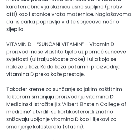
karoten obnavlja sluznicu usne šupljine (protiv
afti) kao i stanice vrata maternice. Naglašavamo
da lisičarka popravlja vid te sprječava noćno
sljepilo.
VITAMIN D – “SUNČANI VITAMIN” – Vitamin D
proizvodi naše vlastito tijelo uz pomoć sunčeve
svjetlosti (ultraljubičaste zrake) i ulja koja se
nalaze u koži. Kada koža potamni proizvodnja
vitamina D preko kože prestaje.
Također kreme za sunčanje sa jakim zaštitnim
faktorom smanjuju proizvodnju vitamina D.
Medicinski istražitelji s ’Albert Einstein College of
medicine’ utvrdili su kortikosteroidi znatno
snižavaju upijanje vitamina D kao i lijekovi za
smanjenje kolesterola (statini).