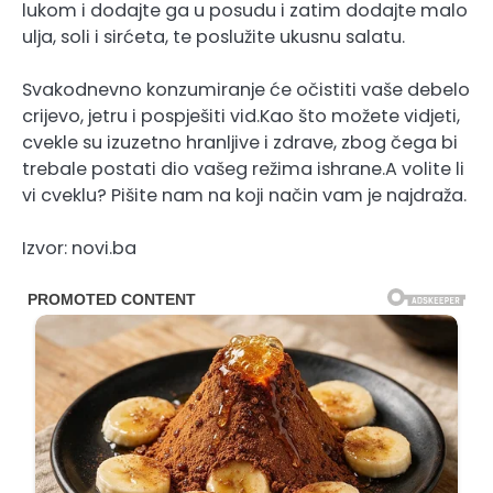
lukom i dodajte ga u posudu i zatim dodajte malo
ulja, soli i sirćeta, te poslužite ukusnu salatu.
Svakodnevno konzumiranje će očistiti vaše debelo
crijevo, jetru i pospješiti vid.Kao što možete vidjeti,
cvekle su izuzetno hranljive i zdrave, zbog čega bi
trebale postati dio vašeg režima ishrane.A volite li
vi cveklu? Pišite nam na koji način vam je najdraža.
Izvor: novi.ba