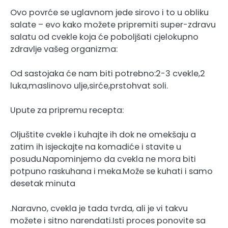
Ovo povrće se uglavnom jede sirovo i to u obliku
salate – evo kako možete pripremiti super-zdravu
salatu od cvekle koja će poboljšati cjelokupno
zdravlje vašeg organizma:
Od sastojaka će nam biti potrebno:2-3 cvekle,2
luka,maslinovo ulje,sirće,prstohvat soli.
Upute za pripremu recepta:
Oljuštite cvekle i kuhajte ih dok ne omekšaju a
zatim ih isjeckajte na komadiće i stavite u
posudu.Napominjemo da cvekla ne mora biti
potpuno raskuhana i meka.Može se kuhati i samo
desetak minuta
.Naravno, cvekla je tada tvrda, ali je vi takvu
možete i sitno narendati.Isti proces ponovite sa