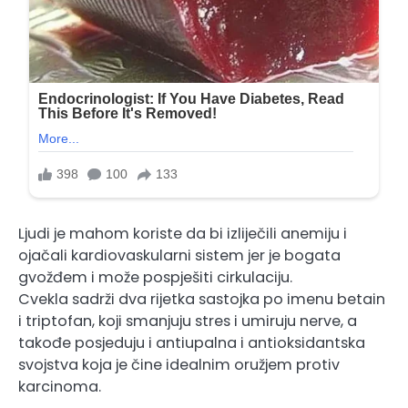
Ljudi je mahom koriste da bi izliječili anemiju i
ojačali kardiovaskularni sistem jer je bogata
gvožđem i može pospješiti cirkulaciju.
Cvekla sadrži dva rijetka sastojka po imenu betain
i triptofan, koji smanjuju stres i umiruju nerve, a
takođe posjeduju i antiupalna i antioksidantska
svojstva koja je čine idealnim oružjem protiv
karcinoma.