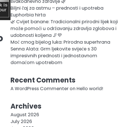
svakodnevno zdravlje 🌿
Biljni čaj za astmu – prednosti i upotreba
Euphorbia hirta
🌿 Cvijet banane: Tradicionalni prirodni lijek koji
može pomoći u održavanju zdravlja zglobova i
o
udobnosti koljena 🦵💜
Moć crnog bijelog luka: Prirodna superhrana
Senna Alata: Grm ljekovite svijeće s 30
impresivnih prednosti i jednostavnom
domaćom upotrebom
Recent Comments
A WordPress Commenter
on
Hello world!
Archives
August 2026
July 2026