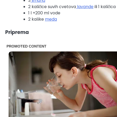
3
limuna
2 kašičice suvih cvetova
lavande
ili 1 kašičic
1 l +200 ml vode
2 kašike
meda
Priprema