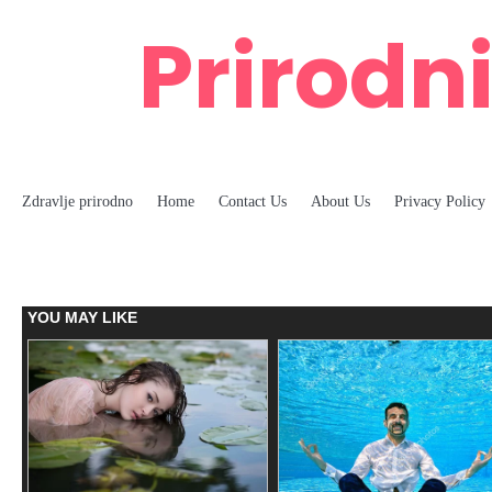
Skip
Prirodni
to
content
Zdravlje prirodno
Home
Contact Us
About Us
Privacy Policy