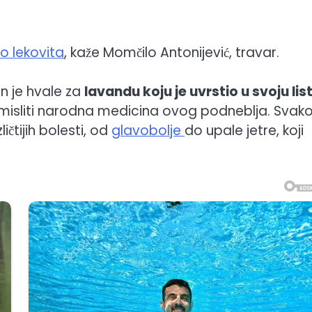
o lekovita
, kaže Momčilo Antonijević, travar.
n je hvale za
lavandu koju je uvrstio u svoju lis
misliti narodna medicina ovog podneblja. Svak
čtijih bolesti, od
glavobolje
do upale jetre, koji