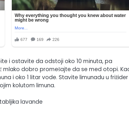
ite i ostavite da odstoji oko 10 minuta, pa
 već mlako dobro promešajte da se med otopi. K
na i oko 1 litar vode. Stavite limunadu u frižider
kojim kolutom limuna.
stabljika lavande