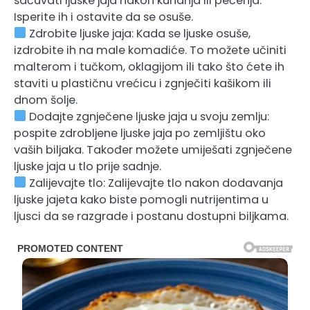
sačuvati ljuske jaja nakon kuhanja ili pečenja.
Isperite ih i ostavite da se osuše.
Zdrobite ljuske jaja: Kada se ljuske osuše,
izdrobite ih na male komadiće. To možete učiniti
malterom i tučkom, oklagijom ili tako što ćete ih
staviti u plastičnu vrećicu i zgnječiti kašikom ili
dnom šolje.
Dodajte zgnječene ljuske jaja u svoju zemlju:
pospite zdrobljene ljuske jaja po zemljištu oko
vaših biljaka. Također možete umiješati zgnječene
ljuske jaja u tlo prije sadnje.
Zalijevajte tlo: Zalijevajte tlo nakon dodavanja
ljuske jajeta kako biste pomogli nutrijentima u
ljusci da se razgrade i postanu dostupni biljkama.