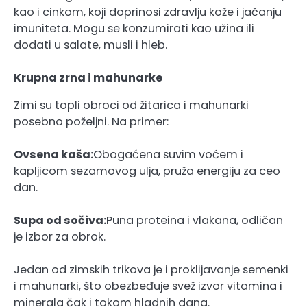
kao i cinkom, koji doprinosi zdravlju kože i jačanju
imuniteta. Mogu se konzumirati kao užina ili
dodati u salate, musli i hleb.
Krupna zrna i mahunarke
Zimi su topli obroci od žitarica i mahunarki
posebno poželjni. Na primer:
Ovsena kaša:
Obogaćena suvim voćem i
kapljicom sezamovog ulja, pruža energiju za ceo
dan.
Supa od sočiva:
Puna proteina i vlakana, odličan
je izbor za obrok.
Jedan od zimskih trikova je i proklijavanje semenki
i mahunarki, što obezbeđuje svež izvor vitamina i
minerala čak i tokom hladnih dana.