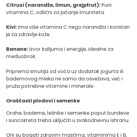
Citrusi (narandže, limun, grejpfrut):
Puni
vitamina C, odlični za jačanje imuniteta.
Kivi:
Ima više vitamina C nego narandža i koristan
je za zdravlje kože.
Banane:
Izvor kalijuma i energije, idealne za
međuobrok.
Priprema smutija od voća uz dodatak jogurta ili
bademovog mleka ne samo da osvežava, već i
pruža potrebne vitamine i minerale.
Oraščasti plodovi i semenke
Orahe, bademe, lešnike i semenke poput bundeve
i suncokreta treba uključiti u svakodnevnu ishranu.
Oni su bogati zdravim mastima, vitaminima E i B,