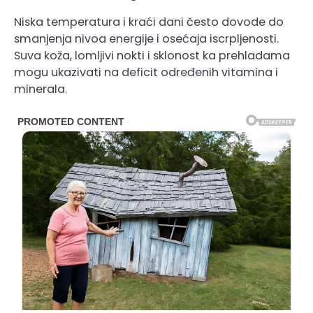
Niska temperatura i kraći dani često dovode do
smanjenja nivoa energije i osećaja iscrpljenosti.
Suva koža, lomljivi nokti i sklonost ka prehladama
mogu ukazivati na deficit određenih vitamina i
minerala.