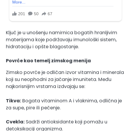
Ključ je u unošenju namirnica bogatih hranljivim
materijama koje podržavaju imunološki sistem,
hidrataciju i opšte blagostanje.
Povrće kao temelj zimskog menija
Zimsko povrće je odličan izvor vitamina i minerala
koji su neophodni za jačanje imuniteta. Među
najkorisnijim vrstama izdvajaju se:
Tikva:
Bogata vitaminom A i vlaknima, odlična je
za supe, pire ili pečenje.
Cvekla:
Sadrži antioksidante koji pomažu u
detoksikaciji organizma.