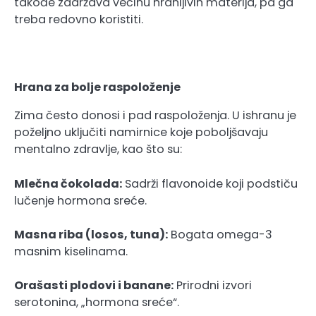
takođe zadržava većinu hranljivih materija, pa ga
treba redovno koristiti.
Hrana za bolje raspoloženje
Zima često donosi i pad raspoloženja. U ishranu je
poželjno uključiti namirnice koje poboljšavaju
mentalno zdravlje, kao što su:
Mlečna čokolada:
Sadrži flavonoide koji podstiču
lučenje hormona sreće.
Masna riba (losos, tuna):
Bogata omega-3
masnim kiselinama.
Orašasti plodovi i banane:
Prirodni izvori
serotonina, „hormona sreće“.