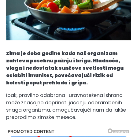
Zima je doba godine kada naš organizam
zahteva posebnu pažnju i brigu. Hladnoća,
vlaga i nedostatak sunčeve svetlosti mogu
oslabiti imunitet, povećavajući rizik od
bolesti poput prehlada i gripa.
Ipak, pravilno odabrana i uravnotežena ishrana
može značajno doprineti jačanju odbrambenih
snaga organizma, omogućavajući nam da lakše
prebrodimo zimske mesece.