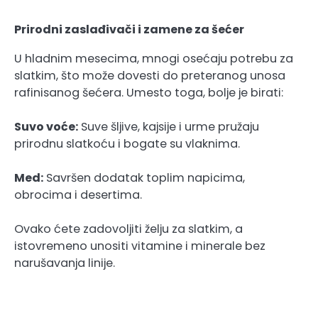
Prirodni zaslađivači i zamene za šećer
U hladnim mesecima, mnogi osećaju potrebu za
slatkim, što može dovesti do preteranog unosa
rafinisanog šećera. Umesto toga, bolje je birati:
Suvo voće:
Suve šljive, kajsije i urme pružaju
prirodnu slatkoću i bogate su vlaknima.
Med:
Savršen dodatak toplim napicima,
obrocima i desertima.
Ovako ćete zadovoljiti želju za slatkim, a
istovremeno unositi vitamine i minerale bez
narušavanja linije.