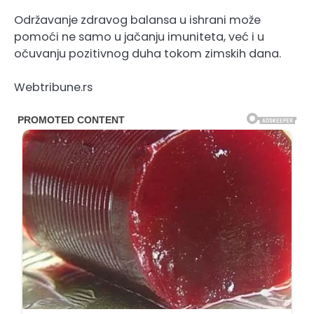
Održavanje zdravog balansa u ishrani može
pomoći ne samo u jačanju imuniteta, već i u
očuvanju pozitivnog duha tokom zimskih dana.
Webtribune.rs