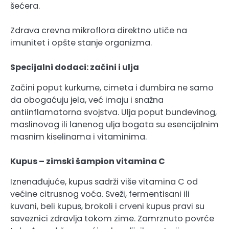
šećera.
Zdrava crevna mikroflora direktno utiče na
imunitet i opšte stanje organizma.
Specijalni dodaci: začini i ulja
Začini poput kurkume, cimeta i đumbira ne samo
da obogaćuju jela, već imaju i snažna
antiinflamatorna svojstva. Ulja poput bundevinog,
maslinovog ili lanenog ulja bogata su esencijalnim
masnim kiselinama i vitaminima.
Kupus – zimski šampion vitamina C
Iznenađujuće, kupus sadrži više vitamina C od
većine citrusnog voća. Sveži, fermentisani ili
kuvani, beli kupus, brokoli i crveni kupus pravi su
saveznici zdravlja tokom zime. Zamrznuto povrće