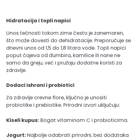
Hidratacija i topli napici
Unos tečnosti tokom zime često je zanemaren,
što može dovesti do dehidratacije. Preporučuje se
dnevni unos od 1,5 do 1,8 litara vode. Topli napici
poput čajeva od đumbira, kamilice ili nane ne
samo da greju, već i pružaju dodatne koristi za
zdravlje.
Dodaci ishrani i probiotici
Za zdravlje crevne flore, ključno je unositi
probiotike i prebiotike. Prirodni izvori uključuju:
Kiseli kupus:
Bogat vitaminom C i probioticima.
Jogurt:
Najbolje odabrati prirodni, bez dodataka