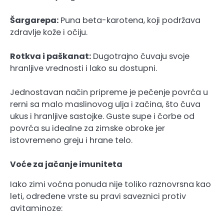
Šargarepa:
Puna beta-karotena, koji podržava
zdravlje kože i očiju.
Rotkva i paškanat:
Dugotrajno čuvaju svoje
hranljive vrednosti i lako su dostupni.
Jednostavan način pripreme je pečenje povrća u
rerni sa malo maslinovog ulja i začina, što čuva
ukus i hranljive sastojke. Guste supe i čorbe od
povrća su idealne za zimske obroke jer
istovremeno greju i hrane telo.
Voće za jačanje imuniteta
Iako zimi voćna ponuda nije toliko raznovrsna kao
leti, određene vrste su pravi saveznici protiv
avitaminoze: