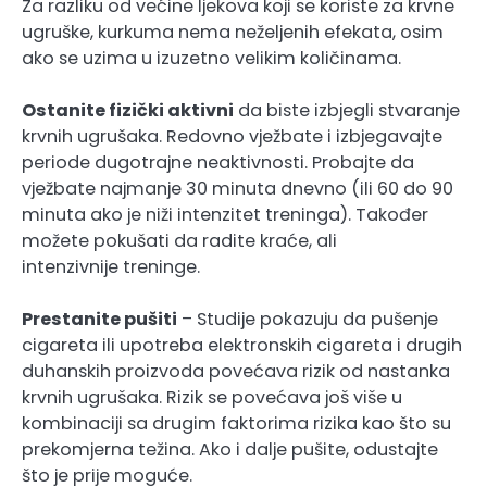
Za razliku od većine ljekova koji se koriste za krvne
ugruške, kurkuma nema neželjenih efekata, osim
ako se uzima u izuzetno velikim količinama.
Ostanite fizički aktivni
da biste izbjegli stvaranje
krvnih ugrušaka. Redovno vježbate i izbjegavajte
periode dugotrajne neaktivnosti. Probajte da
vježbate najmanje 30 minuta dnevno (ili 60 do 90
minuta ako je niži intenzitet treninga). Također
možete pokušati da radite kraće, ali
intenzivnije treninge.
Prestanite pušiti
– Studije pokazuju da pušenje
cigareta ili upotreba elektronskih cigareta i drugih
duhanskih proizvoda povećava rizik od nastanka
krvnih ugrušaka. Rizik se povećava još više u
kombinaciji sa drugim faktorima rizika kao što su
prekomjerna težina. Ako i dalje pušite, odustajte
što je prije moguće.