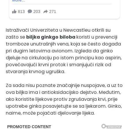
Istraživači Univerziteta u Newcastleu otkrili su
zašto se
biljka
ginkgo
biloba
koristi u prevenciji
tromboze unutrašnjih vena, koja se često događa
pri dugim letovima avionom. Izgleda da ginko
djeluje na cirkulaciju po istom principu kao aspirin,
povećavajući krvni protok i smanjujući rizik od
stvaranja krvnog ugruška.
Za sada nisu poznate značajnije nuspojave, a uz to
ova biljka ima i antioksidacijsko dejstvo. Međutim,
ako koristite lijekove protiv zgrušavanja krvi, prije
upotrebe ginka posavjetujte se sa ljekarom. Ginko,
naime, može pojačati djelovanje lijeka.