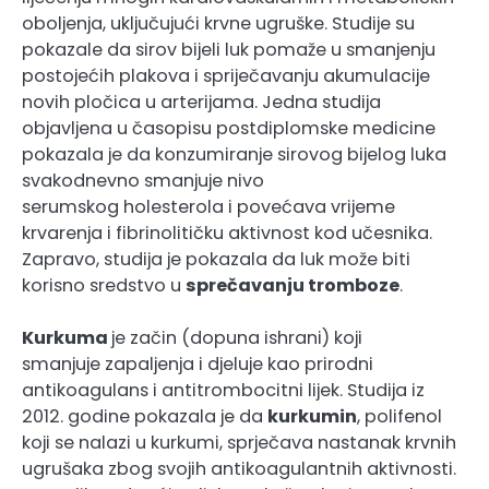
oboljenja, uključujući krvne ugruške. Studije su
pokazale da sirov bijeli luk pomaže u smanjenju
postojećih plakova i spriječavanju akumulacije
novih pločica u arterijama. Jedna studija
objavljena u časopisu postdiplomske medicine
pokazala je da konzumiranje sirovog bijelog luka
svakodnevno smanjuje nivo
serumskog holesterola i povećava vrijeme
krvarenja i fibrinolitičku aktivnost kod učesnika.
Zapravo, studija je pokazala da luk može biti
korisno sredstvo u
sprečavanju tromboze
.
Kurkuma
je začin (dopuna ishrani) koji
smanjuje zapaljenja i djeluje kao prirodni
antikoagulans i antitrombocitni lijek. Studija iz
2012. godine pokazala je da
kurkumin
, polifenol
koji se nalazi u kurkumi, sprječava nastanak krvnih
ugrušaka zbog svojih antikoagulantnih aktivnosti.