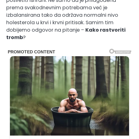
posvetiti ishrani. Ne samo da je prilagođena
prema svakodnevnim potrebama već je
izbalansirana tako da održava normalni nivo
holesterola u krvi i krvni pritisak. Samim tim
dobijemo odgovor na pitanje –
Kako rastvoriti
tromb
?