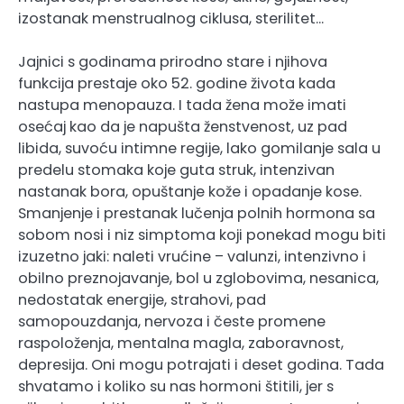
izostanak menstrualnog ciklusa, sterilitet…
Jajnici s godinama prirodno stare i njihova
funkcija prestaje oko 52. godine života kada
nastupa menopauza. I tada žena može imati
osećaj kao da je napušta ženstvenost, uz pad
libida, suvoću intimne regije, lako gomilanje sala u
predelu stomaka koje guta struk, intenzivan
nastanak bora, opuštanje kože i opadanje kose.
Smanjenje i prestanak lučenja polnih hormona sa
sobom nosi i niz simptoma koji ponekad mogu biti
izuzetno jaki: naleti vrućine – valunzi, intenzivno i
obilno preznojavanje, bol u zglobovima, nesanica,
nedostatak energije, strahovi, pad
samopouzdanja, nervoza i česte promene
raspoloženja, mentalna magla, zaboravnost,
depresija. Oni mogu potrajati i deset godina. Tada
shvatamo i koliko su nas hormoni štitili, jer s