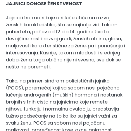
JAJNICI DONOSE ŽENSTVENOST
Jajnici i hormoni koje oni luče utiču na razvoj
ženskih karakteristika, što se najbolje vidi tokom
puberteta, počev od 12. do 14. godine života
devojčice: rast i razvoj grudi, ženskih oblina, glasa,
maljavosti karakteristične za žene, pa i ponašanja i
interesovanja. Kasnije, tokom mladosti i srednjeg
doba, žena toga obično nije ni svesna, sve dok se
nešto ne poremeti.
Tako, na primer, sindrom policističnih jajnika
(PCOS), poremećaj koji sa sobom nosi pojačano
lučenje androgenih (muških) hormona i nastanak
brojnih sitnih cista na jajnicima koje remete
njihovu funkciju i normalnu ovulaciju, predstavlja
tužno podsećanje na to koliko su jajnici važni za
svaku ženu. PCOS sa sobom nosi pojačanu
maljavost, proređenost kose, akne, gojaznost,