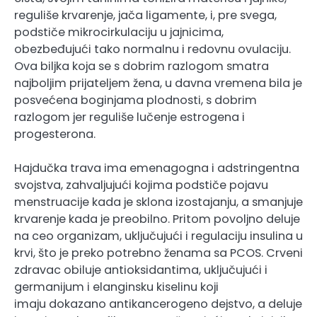
reguliše krvarenje, jača ligamente, i, pre svega,
podstiče mikrocirkulaciju u jajnicima,
obezbeđujući tako normalnu i redovnu ovulaciju.
Ova biljka koja se s dobrim razlogom smatra
najboljim prijateljem žena, u davna vremena bila je
posvećena boginjama plodnosti, s dobrim
razlogom jer reguliše lučenje estrogena i
progesterona.
Hajdučka trava ima emenagogna i adstringentna
svojstva, zahvaljujući kojima podstiče pojavu
menstruacije kada je sklona izostajanju, a smanjuje
krvarenje kada je preobilno. Pritom povoljno deluje
na ceo organizam, uključujući i regulaciju insulina u
krvi, što je preko potrebno ženama sa PCOS. Crveni
zdravac obiluje antioksidantima, uključujući i
germanijum i elanginsku kiselinu koji
imaju dokazano antikancerogeno dejstvo, a deluje