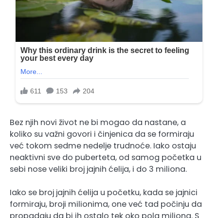
Bez njih novi život ne bi mogao da nastane, a
koliko su važni govori i činjenica da se formiraju
već tokom sedme nedelje trudnoće. Iako ostaju
neaktivni sve do puberteta, od samog početka u
sebi nose veliki broj jajnih ćelija, i do 3 miliona.
Iako se broj jajnih ćelija u početku, kada se jajnici
formiraju, broji milionima, one već tad počinju da
propadaju da bi ih ostalo tek oko pola miliona. S