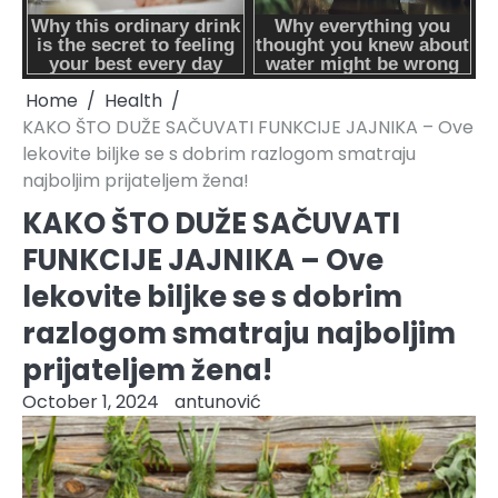
Home
Health
KAKO ŠTO DUŽE SAČUVATI FUNKCIJE JAJNIKA – Ove
lekovite biljke se s dobrim razlogom smatraju
najboljim prijateljem žena!
KAKO ŠTO DUŽE SAČUVATI
FUNKCIJE JAJNIKA – Ove
lekovite biljke se s dobrim
razlogom smatraju najboljim
prijateljem žena!
October 1, 2024
antunović