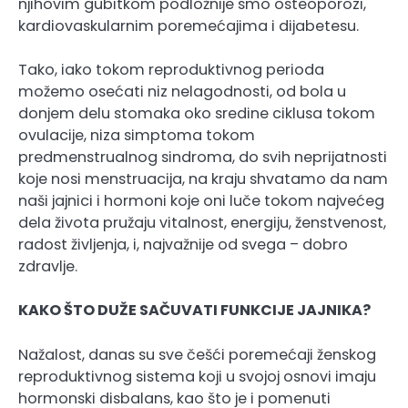
njihovim gubitkom podložnije smo osteoporozi,
kardiovaskularnim poremećajima i dijabetesu.
Tako, iako tokom reproduktivnog perioda
možemo osećati niz nelagodnosti, od bola u
donjem delu stomaka oko sredine ciklusa tokom
ovulacije, niza simptoma tokom
predmenstrualnog sindroma, do svih neprijatnosti
koje nosi menstruacija, na kraju shvatamo da nam
naši jajnici i hormoni koje oni luče tokom najvećeg
dela života pružaju vitalnost, energiju, ženstvenost,
radost življenja, i, najvažnije od svega – dobro
zdravlje.
KAKO ŠTO DUŽE SAČUVATI FUNKCIJE JAJNIKA?
Nažalost, danas su sve češći poremećaji ženskog
reproduktivnog sistema koji u svojoj osnovi imaju
hormonski disbalans, kao što je i pomenuti