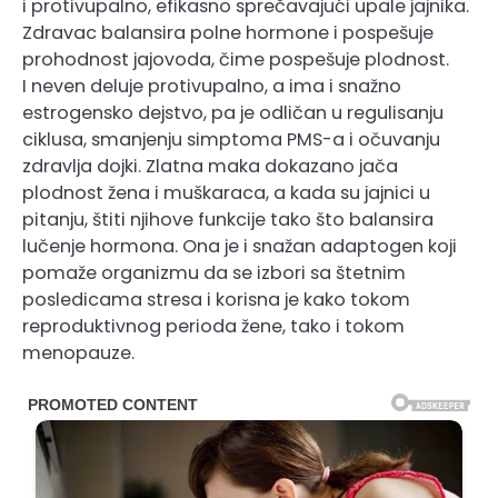
i protivupalno, efikasno sprečavajući upale jajnika.
Zdravac balansira polne hormone i pospešuje
prohodnost jajovoda, čime pospešuje plodnost.
I neven deluje protivupalno, a ima i snažno
estrogensko dejstvo, pa je odličan u regulisanju
ciklusa, smanjenju simptoma PMS-a i očuvanju
zdravlja dojki. Zlatna maka dokazano jača
plodnost žena i muškaraca, a kada su jajnici u
pitanju, štiti njihove funkcije tako što balansira
lučenje hormona. Ona je i snažan adaptogen koji
pomaže organizmu da se izbori sa štetnim
posledicama stresa i korisna je kako tokom
reproduktivnog perioda žene, tako i tokom
menopauze.