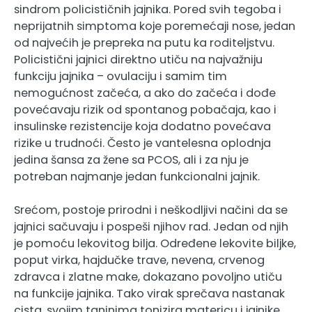
sindrom policističnih jajnika. Pored svih tegoba i
neprijatnih simptoma koje poremećaji nose, jedan
od najvećih je prepreka na putu ka roditeljstvu.
Policistični jajnici direktno utiču na najvažniju
funkciju jajnika – ovulaciju i samim tim
nemogućnost začeća, a ako do začeća i dođe
povećavaju rizik od spontanog pobačaja, kao i
insulinske rezistencije koja dodatno povećava
rizike u trudnoći. Često je vantelesna oplodnja
jedina šansa za žene sa PCOS, ali i za nju je
potreban najmanje jedan funkcionalni jajnik.
Srećom, postoje prirodni i neškodljivi načini da se
jajnici sačuvaju i pospeši njihov rad. Jedan od njih
je pomoću lekovitog bilja. Određene lekovite biljke,
poput virka, hajdučke trave, nevena, crvenog
zdravca i zlatne make, dokazano povoljno utiču
na funkcije jajnika. Tako virak sprečava nastanak
cista, svojim taninima tonizira matericu i jajnike,