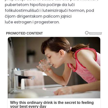
pubertetom hipofiza počinje da luči
folikulostimulišući i luteinizirajući hormon, pod
čijom dirigentskom palicom jajnici
luče estrogen i progesteron.