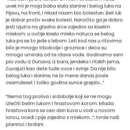
uvek mi je moja baba slala slanine i belog luka na
Pijavu, na front, i nikad nisam bio bolestan. Beli luk
je dobar protiv svake bolesti. Naročito ga je dobro
jesti izjutra na gladno srce zajedno sa kiselim
mlekom: u ovčije kiselo mleko natuca se belog
luka pa se to jede s lebom. Leti kod nas u ritovima
bilo je mnogo trbobolje i groznice i deca su
mnogo umirala od te rđave vode. Godinama sam
pio vodu iz Dunava, iz bara, jendeka i ritskih jama,
čuvajući kao dete tuđe ovce i svinje. Da nije bilo
belog luka i slanine, ne bi mene danas posle
osamdeset i toliko godina sunce grejalo…”
“Nema tog proliva i srdobolje koji se ne mogu
izlečiti belim lukom i hrastovom korom. Mlada
hrastova kora se ceo dan kuva u vodi u novom
loncu, ocedi i pije zajedno s mlekom…”, tvrde naši
planinci i brđani.