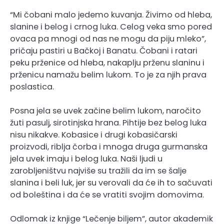
“Mi čobani malo jedemo kuvanja. Živimo od hleba,
slanine i belog i crnog luka. Celog veka smo pored
ovaca pa mnogi od nas ne mogu da piju mleko”,
pričaju pastiri u Bačkoj i Banatu. Čobani i ratari
peku prženice od hleba, nakaplju prženu slaninu i
prženicu namažu belim lukom. To je za njih prava
poslastica.
Posna jela se uvek začine belim lukom, naročito
žuti pasulj, sirotinjska hrana. Pihtije bez belog luka
nisu nikakve. Kobasice i drugi kobasičarski
proizvodi, riblja čorba i mnoga druga gurmanska
jela uvek imaju i belog luka. Naši ljudi u
zarobljeništvu najviše su tražili da im se šalje
slanina i beli luk, jer su verovali da će ih to sačuvati
od boleština i da će se vratiti svojim domovima.
Odlomak iz knjige “Lečenje biljem”, autor akademik