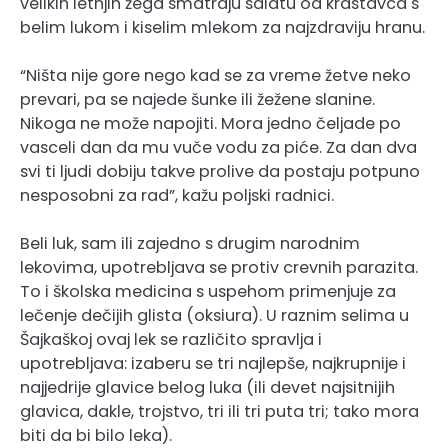
velikih letnjih žega smatraju salatu od krastavca s
belim lukom i kiselim mlekom za najzdraviju hranu.
“Ništa nije gore nego kad se za vreme žetve neko
prevari, pa se najede šunke ili žežene slanine.
Nikoga ne može napojiti. Mora jedno čeljade po
vasceli dan da mu vuče vodu za piće. Za dan dva
svi ti ljudi dobiju takve prolive da postaju potpuno
nesposobni za rad”, kažu poljski radnici.
Beli luk, sam ili zajedno s drugim narodnim
lekovima, upotrebljava se protiv crevnih parazita.
To i školska medicina s uspehom primenjuje za
lečenje dečijih glista (oksiura). U raznim selima u
Šajkaškoj ovaj lek se različito spravlja i
upotrebljava: izaberu se tri najlepše, najkrupnije i
najjedrije glavice belog luka (ili devet najsitnijih
glavica, dakle, trojstvo, tri ili tri puta tri; tako mora
biti da bi bilo leka).