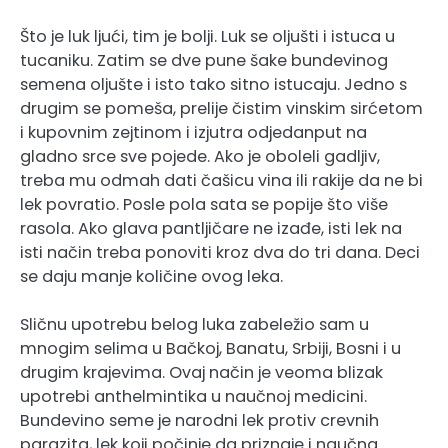
Što je luk ljući, tim je bolji. Luk se oljušti i istuca u
tucaniku. Zatim se dve pune šake bundevinog
semena oljušte i isto tako sitno istucaju. Jedno s
drugim se pomeša, prelije čistim vinskim sirćetom
i kupovnim zejtinom i izjutra odjedanput na
gladno srce sve pojede. Ako je oboleli gadljiv,
treba mu odmah dati čašicu vina ili rakije da ne bi
lek povratio. Posle pola sata se popije što više
rasola. Ako glava pantljičare ne izađe, isti lek na
isti način treba ponoviti kroz dva do tri dana. Deci
se daju manje količine ovog leka.
Sličnu upotrebu belog luka zabeležio sam u
mnogim selima u Bačkoj, Banatu, Srbiji, Bosni i u
drugim krajevima. Ovaj način je veoma blizak
upotrebi anthelmintika u naučnoj medicini.
Bundevino seme je narodni lek protiv crevnih
parazita, lek koji počinje da priznaje i naučna