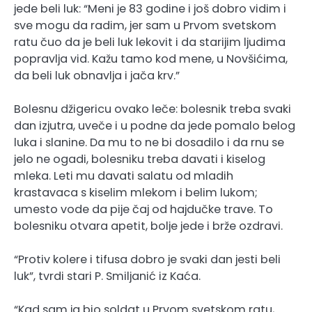
jede beli luk: “Meni je 83 godine i još dobro vidim i
sve mogu da radim, jer sam u Prvom svetskom
ratu čuo da je beli luk lekovit i da starijim ljudima
popravlja vid. Kažu tamo kod mene, u Novšićima,
da beli luk obnavlja i jača krv.”
Bolesnu džigericu ovako leče: bolesnik treba svaki
dan izjutra, uveče i u podne da jede pomalo belog
luka i slanine. Da mu to ne bi dosadilo i da rnu se
jelo ne ogadi, bolesniku treba davati i kiselog
mleka. Leti mu davati salatu od mladih
krastavaca s kiselim mlekom i belim lukom;
umesto vode da pije čaj od hajdučke trave. To
bolesniku otvara apetit, bolje jede i brže ozdravi.
“Protiv kolere i tifusa dobro je svaki dan jesti beli
luk”, tvrdi stari P. Smiljanić iz Kaća.
“Kad sam ja bio soldat u Prvom svetskom ratu,