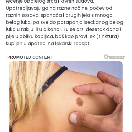
lečenje obolelog srca i krvnih sudova.
Upotrebljavaju ga na razne načine, počev od
raznih sosova, spanaća i drugih jela s mnogo
belog luka, pa sve do potapanja iseckanog belog
luka u rakiju ili u alkohol. Tu se drži desetak dana i
pije u obliku kapljica, baš kao pravi lek (tinktura)
kupljen u apoteci na lekarski recept.