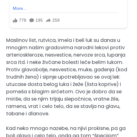
Maslinov list, rutvica, imela i beli luk su danas u
mnogim našim gradovima narodni lekovi protiv
arterioskleroze, nesvestice, nervoze srca, lupanja
srca itd. I neke živčane bolesti leče belim lukom.
Protiv glavobolje, nesvestice, muke, gađenja (kod
trudnih žena) i sipnje upotrebljavao se ovaj lek:
utucase dosta belog luka i žeže (lista koprive) i
pomeša s blagim sirćetom. Ovo je dobro da se
miriše, da se njim trljaju slepočnice, vratne žile,
ramena, vrat i celo telo, da se stavlja na glavu,
tabane i dlanove.
Kad neko mnogo nazebe, na njivi prokisne, pa ga
boli glava i celo telo, onda ga tom “špecijom”