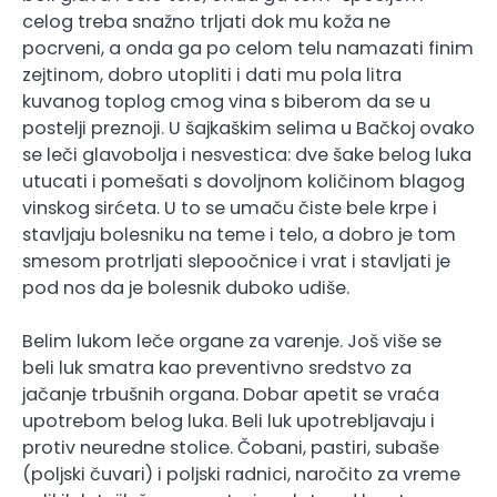
celog treba snažno trljati dok mu koža ne
pocrveni, a onda ga po celom telu namazati finim
zejtinom, dobro utopliti i dati mu pola litra
kuvanog toplog cmog vina s biberom da se u
postelji preznoji. U šajkaškim selima u Bačkoj ovako
se leči glavobolja i nesvestica: dve šake belog luka
utucati i pomešati s dovoljnom količinom blagog
vinskog sirćeta. U to se umaču čiste bele krpe i
stavljaju bolesniku na teme i telo, a dobro je tom
smesom protrljati slepoočnice i vrat i stavljati je
pod nos da je bolesnik duboko udiše.
Belim lukom leče organe za varenje. Još više se
beli luk smatra kao preventivno sredstvo za
jačanje trbušnih organa. Dobar apetit se vraća
upotrebom belog luka. Beli luk upotrebljavaju i
protiv neuredne stolice. Čobani, pastiri, subaše
(poljski čuvari) i poljski radnici, naročito za vreme