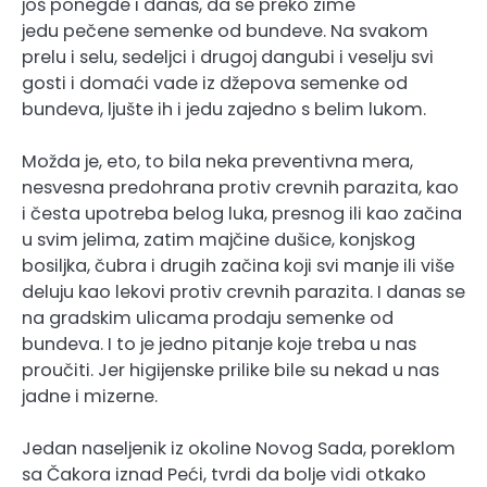
još ponegde i danas, da se preko zime
jedu pečene semenke od bundeve. Na svakom
prelu i selu, sedeljci i drugoj dangubi i veselju svi
gosti i domaći vade iz džepova semenke od
bundeva, ljušte ih i jedu zajedno s belim lukom.
Možda je, eto, to bila neka preventivna mera,
nesvesna predohrana protiv crevnih parazita, kao
i česta upotreba belog luka, presnog ili kao začina
u svim jelima, zatim majčine dušice, konjskog
bosiljka, čubra i drugih začina koji svi manje ili više
deluju kao lekovi protiv crevnih parazita. I danas se
na gradskim ulicama prodaju semenke od
bundeva. I to je jedno pitanje koje treba u nas
proučiti. Jer higijenske prilike bile su nekad u nas
jadne i mizerne.
Jedan naseljenik iz okoline Novog Sada, poreklom
sa Čakora iznad Peći, tvrdi da bolje vidi otkako