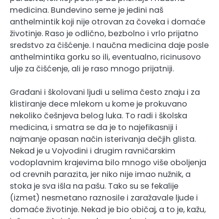
medicina. Bundevino seme je jedini naš
anthelmintik koji nije otrovan za čoveka i domaće
životinje. Raso je odlično, bezbolno i vrlo prijatno
sredstvo za čišćenje. I naučna medicina daje posle
anthelmintika gorku so ili, eventualno, ricinusovo
ulje za čišćenje, ali je raso mnogo prijatniji.
Građani i školovani ljudi u selima često znaju i za
klistiranje dece mlekom u kome je prokuvano
nekoliko češnjeva belog luka. To radi i školska
medicina, i smatra se da je to najefikasniji i
najmanje opasan način isterivanja dečjih glista.
Nekad je u Vojvodini i drugim ravničarskim
vodoplavnim krajevima bilo mnogo više oboljenja
od crevnih parazita, jer niko nije imao nužnik, a
stoka je sva išla na pašu. Tako su se fekalije
(izmet) nesmetano raznosile i zaražavale ljude i
domaće životinje. Nekad je bio običaj, a to je, kažu,