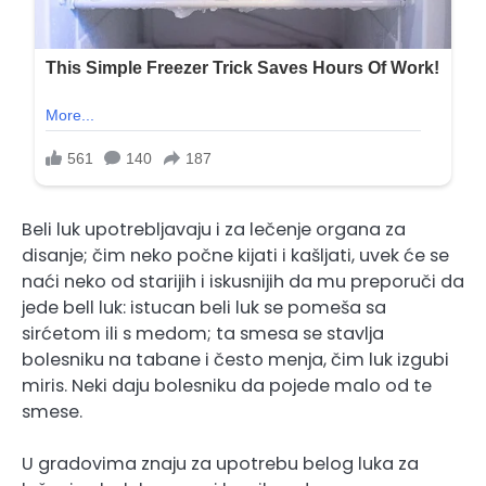
Beli luk upotrebljavaju i za lečenje organa za
disanje; čim neko počne kijati i kašljati, uvek će se
naći neko od starijih i iskusnijih da mu preporuči da
jede bell luk: istucan beli luk se pomeša sa
sirćetom ili s medom; ta smesa se stavlja
bolesniku na tabane i često menja, čim luk izgubi
miris. Neki daju bolesniku da pojede malo od te
smese.
U gradovima znaju za upotrebu belog luka za