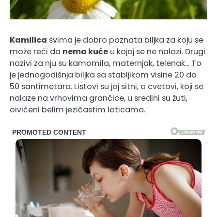
Kamilica
svima je dobro poznata biljka za koju se
može reći da
nema kuće
u kojoj se ne nalazi. Drugi
nazivi za nju su kamomila, maternjak, telenak… To
je jednogodišnja biljka sa stabljikom visine 20 do
50 santimetara. Listovi su joj sitni, a cvetovi, koji se
nalaze na vrhovima grančice, u sredini su žuti,
oivičeni belim jezičastim laticama.