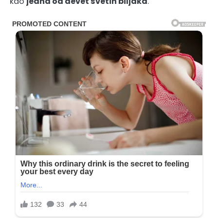
kao
jedna od devet svetih biljaka
.