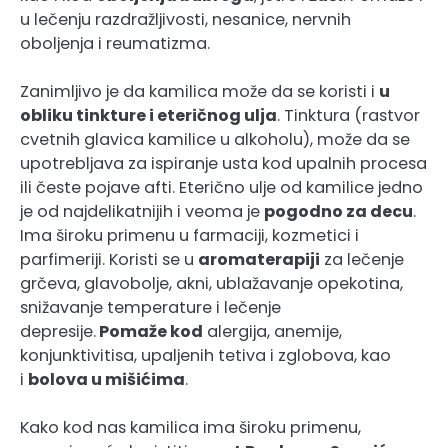
u lečenju razdražljivosti, nesanice, nervnih
oboljenja i reumatizma.
Zanimljivo je da kamilica može da se koristi i
u
obliku tinkture i eteričnog ulja
. Tinktura (rastvor
cvetnih glavica kamilice u alkoholu), može da se
upotrebljava za ispiranje usta kod upalnih procesa
ili česte pojave afti. Eterično ulje od kamilice jedno
je od najdelikatnijih i veoma je
pogodno za decu
.
Ima široku primenu u farmaciji, kozmetici i
parfimeriji. Koristi se u
aromaterapiji
za lečenje
grčeva, glavobolje, akni, ublažavanje opekotina,
snižavanje temperature i lečenje
depresije.
Pomaže kod
alergija, anemije,
konjunktivitisa, upaljenih tetiva i zglobova, kao
i
bolova u mišićima
.
Kako kod nas kamilica ima široku primenu,