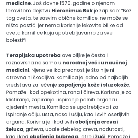
medicine
. Još davne 1570. godine o njenom
lekovitom dejstvu
Hieronimus Bok
je zapisao: “Bez
tog cveta, te sasvim obične kamilice, ne može se
ništa postići jer nema korisnije lekovite biljke od
cveta kamilice koju upotrebljavamo za sve
bolesti”!
Terapijska upotreba
ove biljke je česta i
raznovrsna ne samo u
narodnoj već i u naučnoj
medicini
. Njena velika prednost je što nije ni
otrovna ni škodljiva. Kamilica je jedno od najboljih
sredstava za lečenje
zapaljenja kože i sluzokože
.
Pomaže i kod opekotina, rana i čireva. Korisna je za
klistiranje, zapiranje i ispiranje polnih organa i
ojedenih mesta. Kamilica se upotrebljava i za
ispiranje očiju, usta, nosa i ušiju, kao i svih osetljivih
organa. Korisna je i kod svih
oboljenja creva i
želuca
, grčeva, upale debelog creva, nadutosti,
kao i kod
oboljenja bubrega
, jetre i
žuči
. Pomaže i