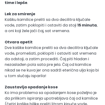
time i lepše
.
Lek za smirenje
Kašiku kamilice preliti sa dva decilitra ključale
vode, zatim poklopiti i ostaviti da stoji
15 minuta
,
a oni koji žele jači čaj, sat vremena.
Otvara apetit
Dve kašike kamilice preliti sa dva decilitra ključale
vode, promešati, poklopiti i ostaviti sat vremena
da odstoji, a zatim procediti. Čaj piti hladan i
nezaslađen pola sata pre jela. Čaj od kamilice
nikad se ne kuva jer ona sadrži eterična ulja koja bi
u tom slučaju isparila!
Zaustavlja opadanje kose
Ko ima problema sa opadanjem kose poželjno je
da prilikom ispiranja upotrebljava čaj od kamilice
(četiri kašike biljke preliti litrom kipuće vode,