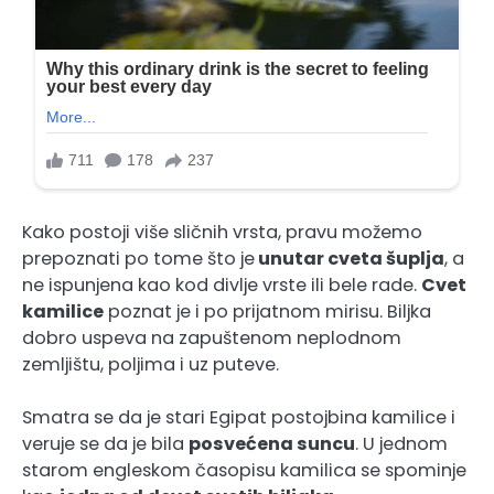
Kako postoji više sličnih vrsta, pravu možemo
prepoznati po tome što je
unutar cveta šuplja
, a
ne ispunjena kao kod divlje vrste ili bele rade.
Cvet
kamilice
poznat je i po prijatnom mirisu. Biljka
dobro uspeva na zapuštenom neplodnom
zemljištu, poljima i uz puteve.
Smatra se da je stari Egipat postojbina kamilice i
veruje se da je bila
posvećena suncu
. U jednom
starom engleskom časopisu kamilica se spominje