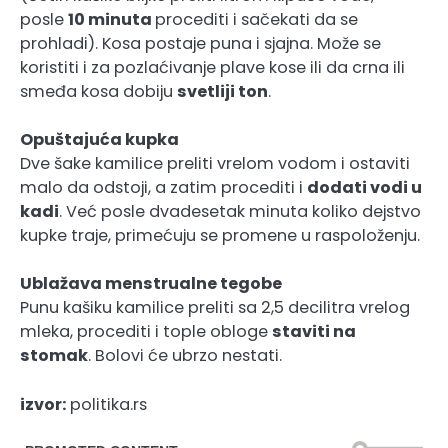
posle
10 minuta
procediti i sačekati da se
prohladi). Kosa postaje puna i sjajna. Može se
koristiti i za pozlaćivanje plave kose ili da crna ili
smeđa kosa dobiju
svetliji ton
.
Opuštajuća kupka
Dve šake kamilice preliti vrelom vodom i ostaviti
malo da odstoji, a zatim procediti i
dodati vodi u
kadi
. Već posle dvadesetak minuta koliko dejstvo
kupke traje, primećuju se promene u raspoloženju.
Ublažava menstrualne tegobe
Punu kašiku kamilice preliti sa 2,5 decilitra vrelog
mleka, procediti i tople obloge
staviti na
stomak
. Bolovi će ubrzo nestati.
izvor:
politika.rs