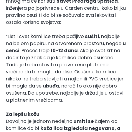
mnogima će koristiti
savet Predraga Spasića
,
inženjera poljoprivrede u Garden centru, kako biljku
pravilno osušiti da bi se sačuvala sva lekovita i
ostala korisna svojstva:
“List i cvet kamilice treba pažljivo
sušiti
, najbolje
na belom papiru, na otvorenom prostoru, negde
u
senci
. Proces traje
10-12 dana
. Ako je cvet krt na
dodir to je znak da je kamilica dobro osušena.
Tada je treba staviti u provetrene platnene
vrećice da bi mogla da diše. Osušenu kamilicu
nikako ne treba stavljati u najlon ili PVC vrećice jer
bi mogla da se
ubuđa
, naročito ako nije dobro
osušena. Do upotrebe, najbolje je držati je u ostavi
u platnenim vrećicama.
Za lepšu kožu
Dovoljno je jednom nedeljno
umiti se
čajem od
kamilice da bi
koža lica izgledala negovano, a