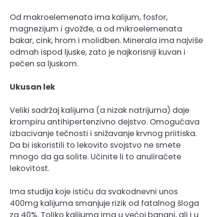
Od makroelemenata ima kalijum, fosfor,
magnezijum i gvožđe, a od mikroelemenata
bakar, cink, hrom i molidben. Minerala ima najviše
odmah ispod ljuske, zato je najkorisniji kuvan i
pečen sa ljuskom.
Ukusan lek
Veliki sadržaj kalijuma (a nizak natrijuma) daje
krompiru antihipertenzivno dejstvo. Omogućava
izbacivanje tečnosti i snižavanje krvnog priitiska.
Da bi iskoristili to lekovito svojstvo ne smete
mnogo da ga solite. Učinite li to anuliraćete
lekovitost.
Ima studija koje ističu da svakodnevni unos
400mg kalijuma smanjuje rizik od fatalnog šloga
za 40%. Toliko kalijuma ima u većoj banani, ali i u