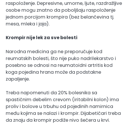
raspoloženje. Depresivne, umorne, ljute, razdražljive
osobe mogu znatno da poboljšaju raspoloženje
jednom porcijom krompira (bez belančevina tj.
mesa, mleka i jaja).
Krompir nije lek za sve bolesti
Narodna medicina ga ne preporučuje kod
reumatskih bolesti, što nije puko nadrilekarstvo i
posebno se odnosi na reumatoidni artritis kod
koga pojedina hrana može da podstakne
zapaljenje.
Treba napomenuti da 20% bolesnika sa
spastičnim debelim crevom (iritabilni kolon) ima
proliv i bolove u trbuhu od pojedinih namirnica
među kojima se nalazi i krompir. Dijabetičari treba
da znaju da krompir podiže nivo šećera u krvi.