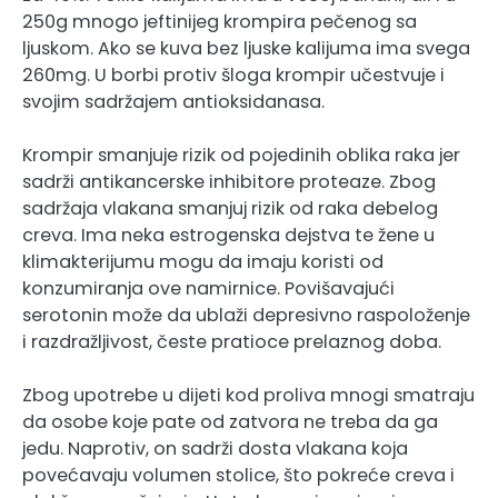
250g mnogo jeftinijeg krompira pečenog sa
ljuskom. Ako se kuva bez ljuske kalijuma ima svega
260mg. U borbi protiv šloga krompir učestvuje i
svojim sadržajem antioksidanasa.
Krompir smanjuje rizik od pojedinih oblika raka jer
sadrži antikancerske inhibitore proteaze. Zbog
sadržaja vlakana smanjuj rizik od raka debelog
creva. Ima neka estrogenska dejstva te žene u
klimakterijumu mogu da imaju koristi od
konzumiranja ove namirnice. Povišavajući
serotonin može da ublaži depresivno raspoloženje
i razdražljivost, česte pratioce prelaznog doba.
Zbog upotrebe u dijeti kod proliva mnogi smatraju
da osobe koje pate od zatvora ne treba da ga
jedu. Naprotiv, on sadrži dosta vlakana koja
povećavaju volumen stolice, što pokreće creva i