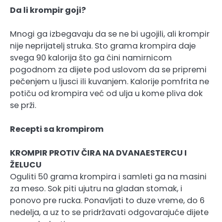
Da li krompir goji?
Mnogi ga izbegavaju da se ne bi ugojili, ali krompir
nije neprijatelj struka. Sto grama krompira daje
svega 90 kalorija što ga čini namirnicom
pogodnom za dijete pod uslovom da se pripremi
pečenjem u ljusci ili kuvanjem. Kalorije pomfrita ne
potiču od krompira već od ulja u kome pliva dok
se prži.
Recepti sa krompirom
KROMPIR PROTIV ČIRA NA DVANAESTERCU I
ŽELUCU
Oguliti 50 grama krompira i samleti ga na masini
za meso. Sok piti ujutru na gladan stomak, i
ponovo pre rucka. Ponavljati to duze vreme, do 6
nedelja, a uz to se pridržavati odgovarajuće dijete