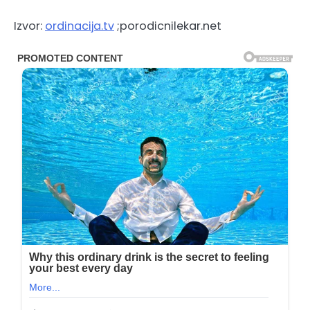
Izvor:
ordinacija.tv
;porodicnilekar.net