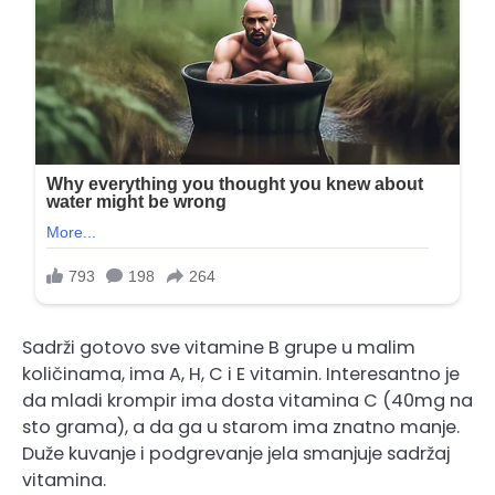
Sadrži gotovo sve vitamine B grupe u malim
količinama, ima A, H, C i E vitamin. Interesantno je
da mladi krompir ima dosta vitamina C (40mg na
sto grama), a da ga u starom ima znatno manje.
Duže kuvanje i podgrevanje jela smanjuje sadržaj
vitamina.