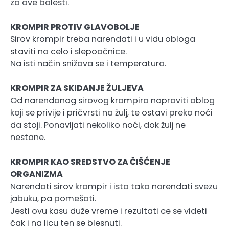
za ove bolesti.
KROMPIR PROTIV GLAVOBOLJE
Sirov krompir treba narendati i u vidu obloga
staviti na celo i slepoočnice.
Na isti način snižava se i temperatura.
KROMPIR ZA SKIDANJE ŽULJEVA
Od narendanog sirovog krompira napraviti oblog
koji se privije i pričvrsti na žulj, te ostavi preko noći
da stoji. Ponavljati nekoliko noći, dok žulj ne
nestane.
KROMPIR KAO SREDSTVO ZA ČIŠĆENJE
ORGANIZMA
Narendati sirov krompir i isto tako narendati svezu
jabuku, pa pomešati.
Jesti ovu kasu duže vreme i rezultati ce se videti
čak i na licu ten se blesnuti.