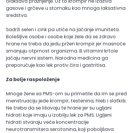
olakšava pražnjenje. Uz to krompir ne izaziva
gasove i grčeve u stomaku kao mnoga laksativna
sredstva.
Sadrži selen i cink pa utiče na jačanje imuniteta.
Bolešljive osobe i osobe koje žele da se zdravo
hrane ne treba da jedu pržen krompir jer masnoće
smanjuju otprnost organizma. B vitamini krtole
jačaju nervni sistem. Narodna medicina ga
preporučuje kao lek protiv čira i gastritisa.
Za bolje raspoloženje
Mnoge žene sa PMS-om su primetile da im se pred
menstruaciju jede krompir, testenina, hleb i slatkiši.
Ne treba da se lišavaju te hrane jer su ugljani
hidrati koje imaju u izobilju lek za PMS. Ugljeni
hidrati stvaraju veće koncentracije
neurotransmitera serotonina, koji poboljšava