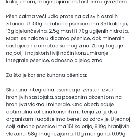
kalcijumom, magnezijumom, fosforim i gvožđem.
Pšenicaima veći udio proteina od svih ostalih
žitarica. U 100g nekuhane pšenice ima 351 kalorija,
13g bjelančevina, 2.5g masti i 70g ugljenih hidrata.
Masti se nalaze u klicama pšenice, dok mineralni
sastojci čine omotač samog zrna. Zbog toga je
najbolji i najiskoristiviji način konzumiranje
integrale pšenice, odnosno cijelog zrna.
Za šta je korisna kuhana pšenica:
Skuhana integralna pšenica je izvrstan izvor
hranljivih sastojaka, sa posebnim akcentom na
hranljiva vlakna i minerale. Ona obezbjeđuje
optimalnu količinu korisnih materija za ljudski
organizam i uopšte ima benet za zdravlje. U jednoj
šolji kuhane pšenice ima 151 kalorija, 8.19g hranljivih
vlakana, 58g magnezijuma, 11.1g mangana, 0.09g