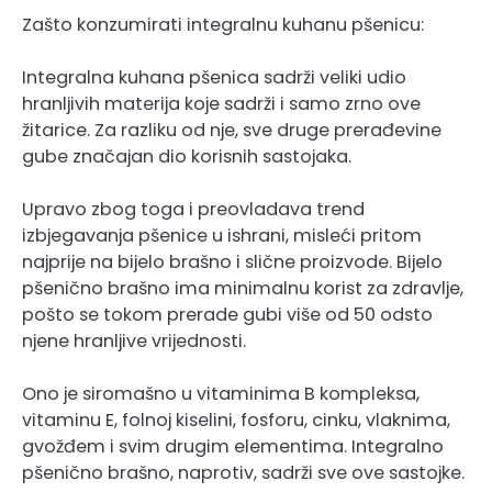
Zašto konzumirati integralnu kuhanu pšenicu:
Integralna kuhana pšenica sadrži veliki udio
hranljivih materija koje sadrži i samo zrno ove
žitarice. Za razliku od nje, sve druge prerađevine
gube značajan dio korisnih sastojaka.
Upravo zbog toga i preovladava trend
izbjegavanja pšenice u ishrani, misleći pritom
najprije na bijelo brašno i slične proizvode. Bijelo
pšenično brašno ima minimalnu korist za zdravlje,
pošto se tokom prerade gubi više od 50 odsto
njene hranljive vrijednosti.
Ono je siromašno u vitaminima B kompleksa,
vitaminu E, folnoj kiselini, fosforu, cinku, vlaknima,
gvožđem i svim drugim elementima. Integralno
pšenično brašno, naprotiv, sadrži sve ove sastojke.