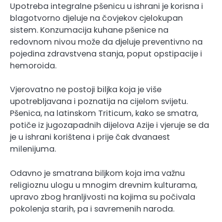
Upotreba integralne pšenicu u ishrani je korisna i
blagotvorno djeluje na čovjekov cjelokupan
sistem. Konzumacija kuhane pšenice na
redovnom nivou može da djeluje preventivno na
pojedina zdravstvena stanja, poput opstipacije i
hemoroida.
Vjerovatno ne postoji biljka koja je više
upotrebljavana i poznatija na cijelom svijetu.
Pšenica, na latinskom Triticum, kako se smatra,
potiče iz jugozapadnih dijelova Azije i vjeruje se da
je u ishrani korištena i prije čak dvanaest
milenijuma.
Odavno je smatrana biljkom koja ima važnu
religioznu ulogu u mnogim drevnim kulturama,
upravo zbog hranljivosti na kojima su počivala
pokolenja starih, pa i savremenih naroda.