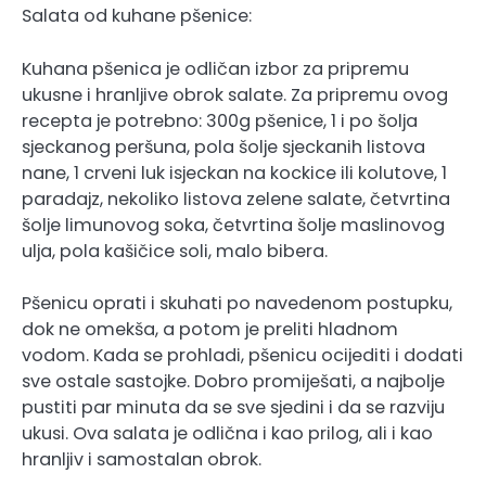
Salata od kuhane pšenice:
Kuhana pšenica je odličan izbor za pripremu
ukusne i hranljive obrok salate. Za pripremu ovog
recepta je potrebno: 300g pšenice, 1 i po šolja
sjeckanog peršuna, pola šolje sjeckanih listova
nane, 1 crveni luk isjeckan na kockice ili kolutove, 1
paradajz, nekoliko listova zelene salate, četvrtina
šolje limunovog soka, četvrtina šolje maslinovog
ulja, pola kašičice soli, malo bibera.
Pšenicu oprati i skuhati po navedenom postupku,
dok ne omekša, a potom je preliti hladnom
vodom. Kada se prohladi, pšenicu ocijediti i dodati
sve ostale sastojke. Dobro promiješati, a najbolje
pustiti par minuta da se sve sjedini i da se razviju
ukusi. Ova salata je odlična i kao prilog, ali i kao
hranljiv i samostalan obrok.