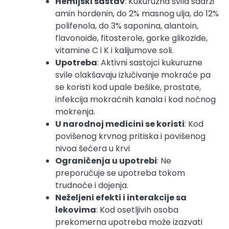
Hemijski sastav
: Kukuruzna svila sadrži
amin hordenin, do 2% masnog ulja, do 12%
polifenola, do 3% saponina, alantoin,
flavonoide, fitosterole, gorke glikozide,
vitamine C i K i kalijumove soli.
Upotreba
: Aktivni sastojci kukuruzne
svile olakšavaju izlučivanje mokraće pa
se koristi kod upale bešike, prostate,
infekcija mokraćnih kanala i kod noćnog
mokrenja.
U narodnoj medicini se koristi
: Kod
povišenog krvnog pritiska i povišenog
nivoa šećera u krvi
Ograničenja u upotrebi
: Ne
preporučuje se upotreba tokom
trudnoće i dojenja.
Neželjeni efekti i interakcije sa
lekovima
: Kod osetljivih osoba
prekomerna upotreba može izazvati