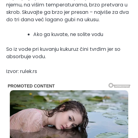
njemu, na višim temperaturama, brzo pretvara u
skrob. Skuvajte ga brzo jer presan – najviše za dva
do tri dana već lagano gubi na ukusu.
Ako ga kuvate, ne solite vodu
So iz vode pri kuvanju kukuruz čini tvrđim jer so
absorbuje vodu.
Izvor: rulek.rs