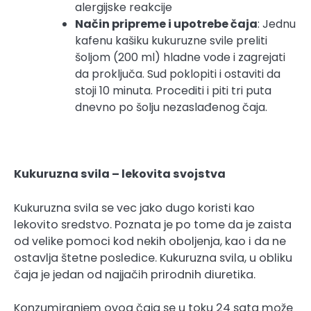
alergijske reakcije
Način pripreme i upotrebe čaja
: Jednu
kafenu kašiku kukuruzne svile preliti
šoljom (200 ml) hladne vode i zagrejati
da proključa. Sud poklopiti i ostaviti da
stoji 10 minuta. Procediti i piti tri puta
dnevno po šolju nezaslađenog čaja.
Kukuruzna svila – lekovita svojstva
Kukuruzna svila se vec jako dugo koristi kao
lekovito sredstvo. Poznata je po tome da je zaista
od velike pomoci kod nekih oboljenja, kao i da ne
ostavlja štetne posledice. Kukuruzna svila, u obliku
čaja je jedan od najjačih prirodnih diuretika.
Konzumiranjem ovog čaja se u toku 24 sata može