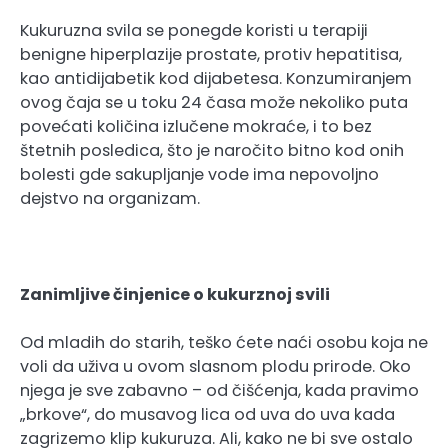
Kukuruzna svila se ponegde koristi u terapiji
benigne hiperplazije prostate, protiv hepatitisa,
kao antidijabetik kod dijabetesa. Konzumiranjem
ovog čaja se u toku 24 časa može nekoliko puta
povećati količina izlučene mokraće, i to bez
štetnih posledica, što je naročito bitno kod onih
bolesti gde sakupljanje vode ima nepovoljno
dejstvo na organizam.
Zanimljive činjenice o kukurznoj svili
Od mladih do starih, teško ćete naći osobu koja ne
voli da uživa u ovom slasnom plodu prirode. Oko
njega je sve zabavno – od čišćenja, kada pravimo
„brkove“, do musavog lica od uva do uva kada
zagrizemo klip kukuruza. Ali, kako ne bi sve ostalo