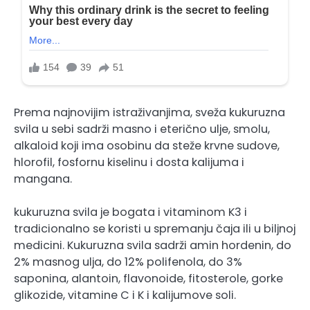
Prema najnovijim istraživanjima, sveža kukuruzna
svila u sebi sadrži masno i eterično ulje, smolu,
alkaloid koji ima osobinu da steže krvne sudove,
hlorofil, fosfornu kiselinu i dosta kalijuma i
mangana.
kukuruzna svila je bogata i vitaminom K3 i
tradicionalno se koristi u spremanju čaja ili u biljnoj
medicini. Kukuruzna svila sadrži amin hordenin, do
2% masnog ulja, do 12% polifenola, do 3%
saponina, alantoin, flavonoide, fitosterole, gorke
glikozide, vitamine C i K i kalijumove soli.