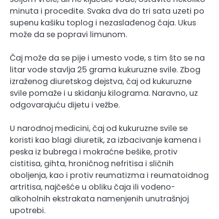
minuta i procedite. Svaka dva do tri sata uzeti po
supenu kašiku toplog i nezaslađenog čaja. Ukus
može da se popravi limunom.
Čaj može da se pije i umesto vode, s tim što se na
litar vode stavlja 25 grama kukuruzne svile. Zbog
izraženog diuretskog dejstva, čaj od kukuruzne
svile pomaže i u skidanju kilograma. Naravno, uz
odgovarajuću dijetu i vežbe.
U narodnoj medicini, čaj od kukuruzne svile se
koristi kao blagi diuretik, za izbacivanje kamena i
peska iz bubrega i mokraćne bešike, protiv
cistitisa, gihta, hroničnog nefritisa i sličnih
oboljenja, kao i protiv reumatizma i reumatoidnog
artritisa, najčešće u obliku čaja ili vodeno-
alkoholnih ekstrakata namenjenih unutrašnjoj
upotrebi.