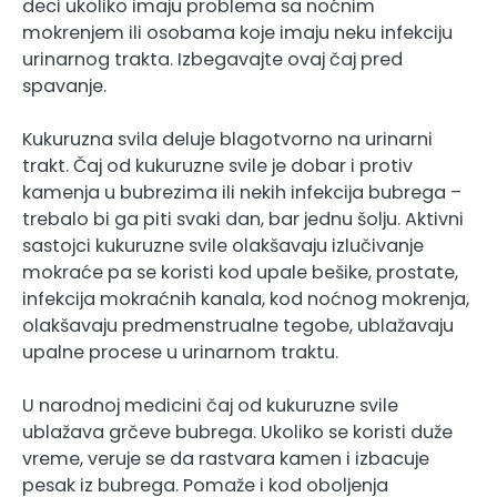
deci ukoliko imaju problema sa noćnim
mokrenjem ili osobama koje imaju neku infekciju
urinarnog trakta. Izbegavajte ovaj čaj pred
spavanje.
Kukuruzna svila deluje blagotvorno na urinarni
trakt. Čaj od kukuruzne svile je dobar i protiv
kamenja u bubrezima ili nekih infekcija bubrega –
trebalo bi ga piti svaki dan, bar jednu šolju. Aktivni
sastojci kukuruzne svile olakšavaju izlučivanje
mokraće pa se koristi kod upale bešike, prostate,
infekcija mokraćnih kanala, kod noćnog mokrenja,
olakšavaju predmenstrualne tegobe, ublažavaju
upalne procese u urinarnom traktu.
U narodnoj medicini čaj od kukuruzne svile
ublažava grčeve bubrega. Ukoliko se koristi duže
vreme, veruje se da rastvara kamen i izbacuje
pesak iz bubrega. Pomaže i kod oboljenja