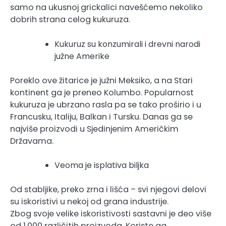
samo na ukusnoj grickalici navešćemo nekoliko
dobrih strana celog kukuruza.
Kukuruz su konzumirali i drevni narodi
južne Amerike
Poreklo ove žitarice je južni Meksiko, a na Stari
kontinent ga je preneo Kolumbo. Popularnost
kukuruza je ubrzano rasla pa se tako proširio i u
Francusku, Italiju, Balkan i Tursku. Danas ga se
najviše proizvodi u Sjedinjenim Američkim
Državama.
Veoma je isplativa biljka
Od stabljike, preko zrna i lišća – svi njegovi delovi
su iskoristivi u nekoj od grana industrije.
Zbog svoje velike iskoristivosti sastavni je deo više
od 1.000 različitih proizvoda. Koriste ga