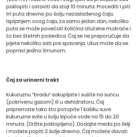
poklopiti i ostaviti da stoji 10 minuta. Procediti i piti
tri puta dnevno po šolju nezaslađenog čaja.
Ispijanjem ovog čaja, za samo jedan dan, nekoliko
puta se može povećati količina izlučene mokraće i
to bez štetnih posledica. Čaj se ne preporučuje da
pijete nekoliko sati pre spavanja. Ukus može da se
popravi jedino limunom.
Čaj za urinarni trakt
Kukuruznu “bradu” sakupljate i sušite na suncu
(pokrivenu gazom) ili u dehidratoru. Čaj
pripremate tako što potopite 1 kašiku suve
kukuruzne svile u šolju kipuće vode na 15 do 20
minuta. (Držite poklopljeno). Dodajte meda po želji
i možete popiti 3 šolje dnevno. Čaj možete davati