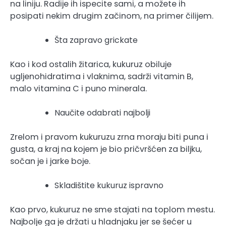
na liniju. Radije ih ispecite sami, a možete ih
posipati nekim drugim začinom, na primer čilijem.
Šta zapravo grickate
Kao i kod ostalih žitarica, kukuruz obiluje
ugljenohidratima i vlaknima, sadrži vitamin B,
malo vitamina C i puno minerala.
Naučite odabrati najbolji
Zrelom i pravom kukuruzu zrna moraju biti puna i
gusta, a kraj na kojem je bio pričvršćen za biljku,
sočan je i jarke boje.
Skladištite kukuruz ispravno
Kao prvo, kukuruz ne sme stajati na toplom mestu.
Najbolje ga je držati u hladnjaku jer se šećer u