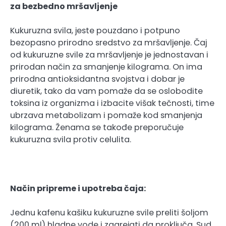
za bezbedno mršavljenje
Kukuruzna svila, jeste pouzdano i potpuno
bezopasno prirodno sredstvo za mršavljenje. Čaj
od kukuruzne svile za mršavljenje je jednostavan i
prirodan način za smanjenje kilograma. On ima
prirodna antioksidantna svojstva i dobar je
diuretik, tako da vam pomaže da se oslobodite
toksina iz organizma i izbacite višak tečnosti, time
ubrzava metabolizam i pomaže kod smanjenja
kilograma. Ženama se takođe preporučuje
kukuruzna svila protiv celulita.
Način pripreme i upotreba čaja:
Jednu kafenu kašiku kukuruzne svile preliti šoljom
(200 ml) hladne vode i zagrejati da proključa. Sud