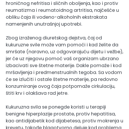
hroničnog nefritisa i sličnih oboljenja, kao i protiv
reumatizma i reumatoidnog artritisa, najčešće u
obliku čaja ili vodeno-alkoholnih ekstrakata
namenjenih unutrašnjoj upotrebi.
Zbog izraženog diuretskog dejstva, čaj od
kukuruzne svile može vam pomoći i kad želite da
smršate (naravno, uz odgovarajuću dijetu i vežbe),
jer će uz njegovu pomoć vaš organizam ubrzano
izbacivati sve štetne materije. Dakle pomaže i kod
mršavljenja i predmenstrualnih tegoba. Sa vodom
će se izlučiti i ostale štetne materije, pa redovno
konzumiranje ovog čaja potpomaže cirkulaciju,
štiti krv i olakšava rad jetre.
Kukuruzna svila se ponegde koristi u terapiji
benigne hiperplazije prostate, protiv hepatitisa,
kao antidijabetik kod dijabetesa, protiv mokrenja u
krevetu, takođe blagotvorno deluje kod problema