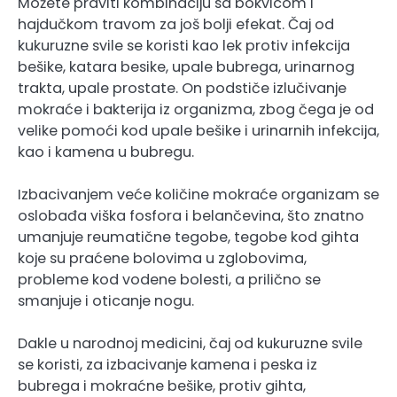
Možete praviti kombinaciju sa bokvicom i
hajdučkom travom za još bolji efekat. Čaj od
kukuruzne svile se koristi kao lek protiv infekcija
bešike, katara besike, upale bubrega, urinarnog
trakta, upale prostate. On podstiče izlučivanje
mokraće i bakterija iz organizma, zbog čega je od
velike pomoći kod upale bešike i urinarnih infekcija,
kao i kamena u bubregu.
Izbacivanjem veće količine mokraće organizam se
oslobađa viška fosfora i belančevina, što znatno
umanjuje reumatične tegobe, tegobe kod gihta
koje su praćene bolovima u zglobovima,
probleme kod vodene bolesti, a prilično se
smanjuje i oticanje nogu.
Dakle u narodnoj medicini, čaj od kukuruzne svile
se koristi, za izbacivanje kamena i peska iz
bubrega i mokraćne bešike, protiv gihta,