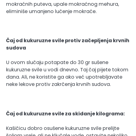
mokraćnih puteva, upale mokraćnog mehura,
eliminiše umanjeno lučenje mokraće.
Čaj od kukuruzne svile protiv začepljenja krvnih
sudova
U ovom slučaju potapate do 30 gr sušene
kukuruzne svile u vodi dnevno. Taj čaj pijete tokom
dana. Ali, ne koristite ga ako već upotrebljavate
neke lekove protiv zakrčenja krvnih sudova.
Čaj od kukuruzne svile za skidanje kilograma:
Kašičicu dobro osušene kukuruzne svile prelijte
šoljom vrele, ali ne ključale vode, ostavite nekoliko