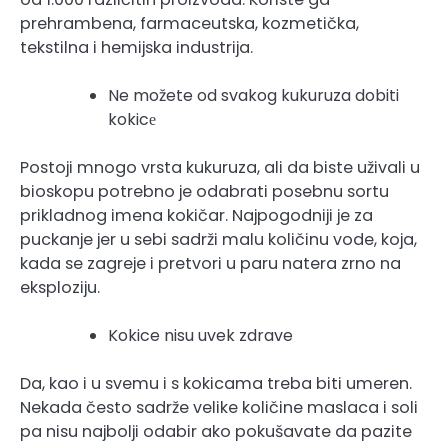
prehrambena, farmaceutska, kozmetička,
tekstilna i hemijska industrija.
Ne možete od svakog kukuruza dobiti
kokicе
Postoji mnogo vrsta kukuruza, ali da biste uživali u
bioskopu potrebno je odabrati posebnu sortu
prikladnog imena kokičar. Najpogodniji je za
puckanje jer u sebi sadrži malu količinu vode, koja,
kada se zagreje i pretvori u paru natera zrno na
eksploziju.
Kokice nisu uvek zdrave
Da, kao i u svemu i s kokicama treba biti umeren.
Nekada često sadrže velike količine maslaca i soli
pa nisu najbolji odabir ako pokušavate da pazite