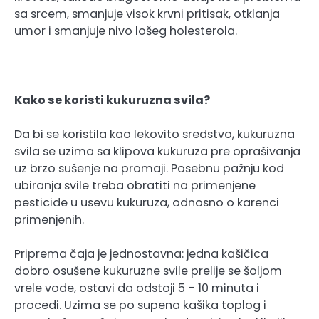
sa srcem, smanjuje visok krvni pritisak, otklanja
umor i smanjuje nivo lošeg holesterola.
Kako se koristi kukuruzna svila?
Da bi se koristila kao lekovito sredstvo, kukuruzna
svila se uzima sa klipova kukuruza pre oprašivanja
uz brzo sušenje na promaji. Posebnu pažnju kod
ubiranja svile treba obratiti na primenjene
pesticide u usevu kukuruza, odnosno o karenci
primenjenih.
Priprema čaja je jednostavna: jedna kašičica
dobro osušene kukuruzne svile prelije se šoljom
vrele vode, ostavi da odstoji 5 – 10 minuta i
procedi. Uzima se po supena kašika toplog i