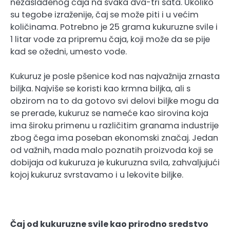
nezaslađenog čaja na svaka dva-tri sata. Ukoliko
su tegobe izraženije, čaj se može piti i u većim
količinama. Potrebno je 25 grama kukuruzne svile i
1 litar vode za pripremu čaja, koji može da se pije
kad se ožedni, umesto vode.
Kukuruz je posle pšenice kod nas najvažnija zrnasta
biljka. Najviše se koristi kao krmna biljka, ali s
obzirom na to da gotovo svi delovi biljke mogu da
se prerade, kukuruz se nameće kao sirovina koja
ima široku primenu u različitim granama industrije
zbog čega ima poseban ekonomski značaj. Jedan
od važnih, mada malo poznatih proizvoda koji se
dobijaja od kukuruza je kukuruzna svila, zahvaljujući
kojoj kukuruz svrstavamo i u lekovite biljke.
Čaj od kukuruzne svile kao prirodno sredstvo