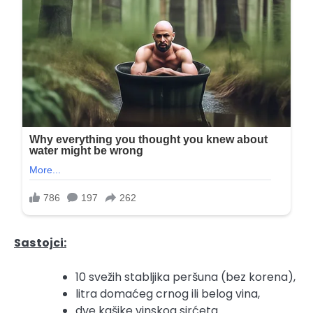
Sastojci:
10 svežih stabljika peršuna (bez korena),
litra domaćeg crnog ili belog vina,
dve kašike vinskog sirćeta