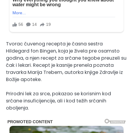
Tvorac čuvenog recepta je časna sestra
Hildegard fon Bingen, koja je živela pre osamsto
godina, a njen recept za srčane tegobe preuzeli su
čak i lekari. Recept je kasnije prenela poznata
travarka Marija Trebem, autorka knjige Zdravlje iz
Božije apoteke.
Prirodni lek za srce, pokazao se korisnim kod
srčane insuficijencije, ali i kod težih srčanih
oboljenja.