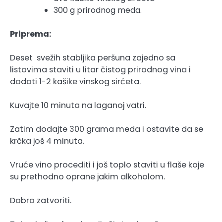
300 g prirodnog meda.
Priprema:
Deset svežih stabljika peršuna zajedno sa
listovima staviti u litar čistog prirodnog vina i
dodati 1-2 kašike vinskog sirćeta.
Kuvajte 10 minuta na laganoj vatri.
Zatim dodajte 300 grama meda i ostavite da se
krčka još 4 minuta.
Vruće vino procediti i još toplo staviti u flaše koje
su prethodno oprane jakim alkoholom.
Dobro zatvoriti.