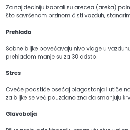
Za najidealniju izabrali su arecea (areka) pa
što savršenom brzinom čisti vazduh, stanari
Prehlada
Sobne biljke povećavaju nivo vlage u vazduhu,
prehladom manje su za 30 odsto.
Stres
Cveće podstiče osećaj blagostanja i utiče na t
za biljke se već pouzdano zna da smanjuju krvn
Glavobolja