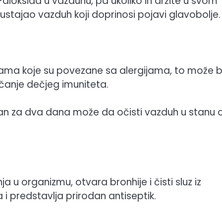
n-dioksida u vazduhu, pa ukoliko ih držite u svom
stajao vazduh koji doprinosi pojavi glavobolje.
kama koje su povezane sa alergijama, to može bi
čanje dečjeg imuniteta.
jiljan za dva dana može da očisti vazduh u stanu 
ja u organizmu, otvara bronhije i čisti sluz iz
 i predstavlja prirodan antiseptik.