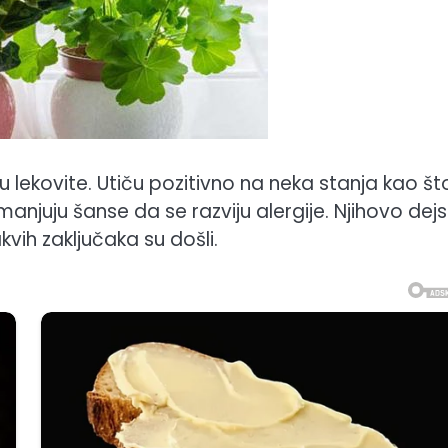
 u lekovite. Utiču pozitivno na neka stanja kao št
manjuju šanse da se razviju alergije. Njihovo dej
akvih zaključaka su došli.