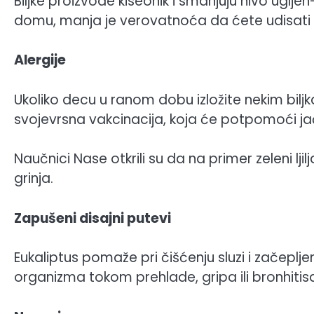
Biljke proizvode kiseonik i smanjuju nivo uglje
domu, manja je verovatnoća da ćete udisati u
Alergije
Ukoliko decu u ranom dobu izložite nekim bilj
svojevrsna vakcinacija, koja će potpomoći ja
Naučnici Nase otkrili su da na primer zeleni l
grinja.
Zapušeni disajni putevi
Eukaliptus pomaže pri čišćenju sluzi i začepljen
organizma tokom prehlade, gripa ili bronhitisa