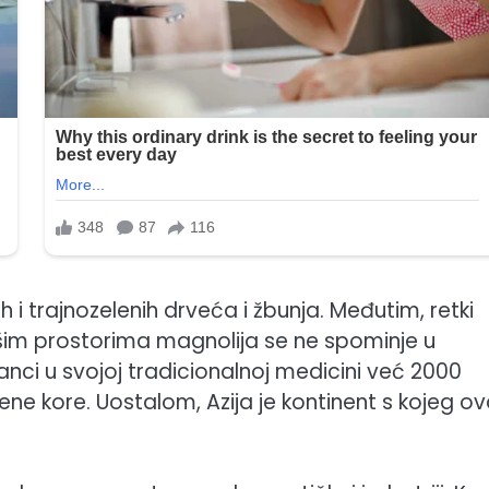
 i trajnozelenih drveća i žbunja. Međutim, retki
našim prostorima magnolija se ne spominje u
panci u svojoj tradicionalnoj medicini već 2000
ene kore. Uostalom, Azija je kontinent s kojeg o