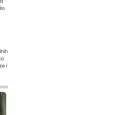
ra
lo
lnih
ko
ze i