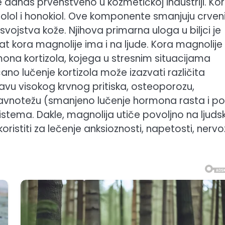
 danas prvenstveno u kozmetičkoj industriji. Ko
olol i honokiol. Ove komponente smanjuju crveni
 svojstva kože. Njihova primarna uloga u biljci je
kat kora magnolije ima i na ljude. Kora magnolije
rmona kortizola, kojega u stresnim situacijama
no lučenje kortizola može izazvati različita
avu visokog krvnog pritiska, osteoporozu,
ravnotežu (smanjeno lučenje hormona rasta i po
istema. Dakle, magnolija utiče povoljno na ljuds
ristiti za lečenje anksioznosti, napetosti, nervo