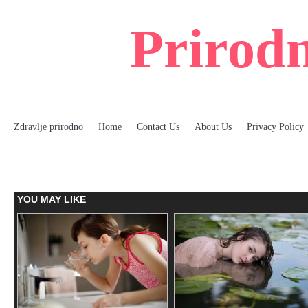
Skip
to
Prirodn
content
Zdravlje prirodno
Home
Contact Us
About Us
Privacy Policy