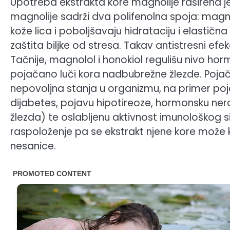
Upotreba ekstrakta kore magnolije raširena je
magnolije sadrži dva polifenolna spoja: magn
kože lica i poboljšavaju hidrataciju i elastična
zaštita biljke od stresa. Takav antistresni efe
Tačnije, magnolol i honokiol regulišu nivo ho
pojačano luči kora nadbubrežne žlezde. Pojača
nepovoljna stanja u organizmu, na primer poj
dijabetes, pojavu hipotireoze, hormonsku ne
žlezda) te oslabljenu aktivnost imunološkog s
raspoloženje pa se ekstrakt njene kore može ko
nesanice.