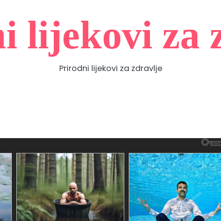
i lijekovi za 
Prirodni lijekovi za zdravlje
Zdravlje
Home
Contact
About
Privacy
prirodno
Us
Us
Policy