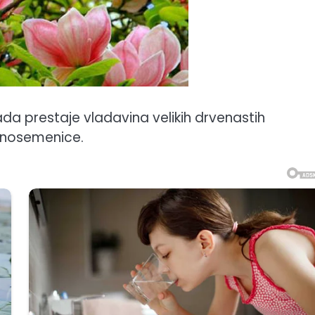
da prestaje vladavina velikih drvenastih
venosemenice.