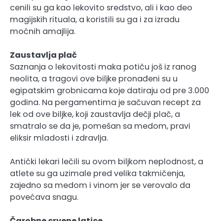
cenili su ga kao lekovito sredstvo, ali i kao deo
magijskih rituala, a koristili su ga i za izradu
moćnih amajlija.
Zaustavlja plač
Saznanja o lekovitosti maka potiču još iz ranog
neolita, a tragovi ove biljke pronađeni su u
egipatskim grobnicama koje datiraju od pre 3.000
godina. Na pergamentima je sačuvan recept za
lek od ove biljke, koji zaustavlja dečji plač, a
smatralo se da je, pomešan sa medom, pravi
eliksir mladosti i zdravlja.
Antički lekari lečili su ovom biljkom neplodnost, a
atlete su ga uzimale pred velika takmičenja,
zajedno sa medom i vinom jer se verovalo da
povećava snagu.
Čarobne crvene latice