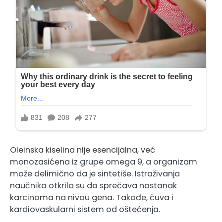
Oleinska kiselina nije esencijalna, već
monozasićena iz grupe omega 9, a organizam
može delimično da je sintetiše. Istraživanja
naučnika otkrila su da sprečava nastanak
karcinoma na nivou gena. Takođe, čuva i
kardiovaskularni sistem od oštećenja.