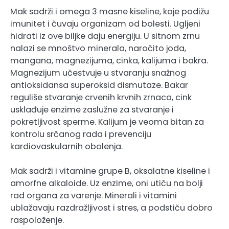
Mak sadrži i omega 3 masne kiseline, koje podižu
imunitet i čuvaju organizam od bolesti. Ugljeni
hidrati iz ove biljke daju energiju. U sitnom zrnu
nalazi se mnoštvo minerala, naročito joda,
mangana, magnezijuma, cinka, kalijuma i bakra.
Magnezijum učestvuje u stvaranju snažnog
antioksidansa superoksid dismutaze. Bakar
reguliše stvaranje crvenih krvnih zrnaca, cink
usklađuje enzime zaslužne za stvaranje i
pokretljivost sperme. Kalijum je veoma bitan za
kontrolu srčanog rada i prevenciju
kardiovaskularnih obolenja.
Mak sadrži i vitamine grupe B, oksalatne kiseline i
amorfne alkaloide. Uz enzime, oni utiču na bolji
rad organa za varenje. Minerali i vitamini
ublažavaju razdražljivost i stres, a podstiču dobro
raspoloženje.