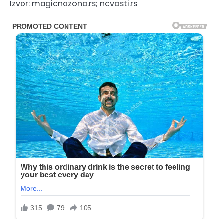
Izvor: magicnazona.rs; novosti.rs