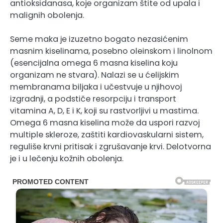
antioksidanasa, koje organizam štite od upala i
malignih obolenja.
Seme maka je izuzetno bogato nezasićenim
masnim kiselinama, posebno oleinskom i linolnom
(esencijalna omega 6 masna kiselina koju
organizam ne stvara). Nalazi se u ćelijskim
membranama biljaka i učestvuje u njihovoj
izgradnji, a podstiče resorpciju i transport
vitamina A, D, E i K, koji su rastvorljivi u mastima.
Omega 6 masna kiselina može da uspori razvoj
multiple skleroze, zaštiti kardiovaskularni sistem,
reguliše krvni pritisak i zgrušavanje krvi. Delotvorna
je i u lečenju kožnih obolenja.