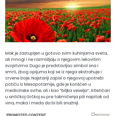
Mak je zastupljen u gotovo svim kuhinjama sveta,
ali mnogi i ne razmišljaju o njegovim lekovitim
svojstvima. Dugo je predstavljao simbol sna i
smrti, zbog opijuma koji se iz njega ekstrahuje i
crvene boje. Najstariji zapisi o njegovoj upotrebi
potiču iz Mesopotamije, gde je korišćen u
medicinske svrhe, ali i kao “biljka veselja”. Atletičari
u antičkoj Grčkoj su pre takmičenja pili napitak od
vina, maka i meda da bi bili snažniji.