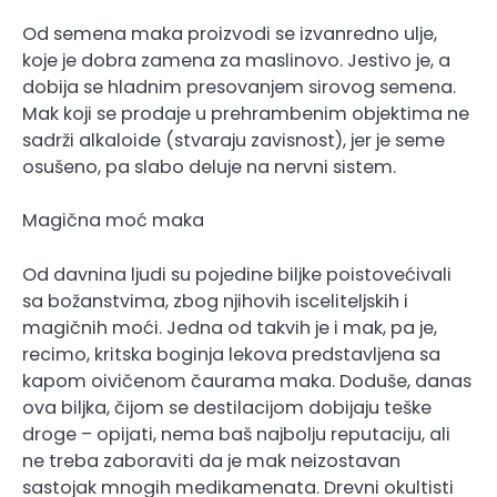
Od semena maka proizvodi se izvanredno ulje,
koje je dobra zamena za maslinovo. Jestivo je, a
dobija se hladnim presovanjem sirovog semena.
Mak koji se prodaje u prehrambenim objektima ne
sadrži alkaloide (stvaraju zavisnost), jer je seme
osušeno, pa slabo deluje na nervni sistem.
Magična moć maka
Od davnina ljudi su pojedine biljke poistovećivali
sa božanstvima, zbog njihovih isceliteljskih i
magičnih moći. Jedna od takvih je i mak, pa je,
recimo, kritska boginja lekova predstavljena sa
kapom oivičenom čaurama maka. Doduše, danas
ova biljka, čijom se destilacijom dobijaju teške
droge – opijati, nema baš najbolju reputaciju, ali
ne treba zaboraviti da je mak neizostavan
sastojak mnogih medikamenata. Drevni okultisti