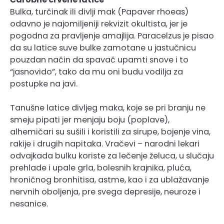
Bulka, turčinak ili divlji mak (Papaver rhoeas)
odavno je najomiljeniji rekvizit okultista, jer je
pogodna za pravljenje amajlija. Paracelzus je pisao
da su latice suve bulke zamotane u jastučnicu
pouzdan način da spavač upamti snove i to
“jasnovido”, tako da mu oni budu vodilja za
postupke na javi.
Tanušne latice divljeg maka, koje se pri branju ne
smeju pipati jer menjaju boju (poplave),
alhemičari su sušili i koristili za sirupe, bojenje vina,
rakije i drugih napitaka. Vračevi – narodni lekari
odvajkada bulku koriste za lečenje želuca, u slučaju
prehlade i upale grla, bolesnih krajnika, pluća,
hroničnog bronhitisa, astme, kao i za ublažavanje
nervnih oboljenja, pre svega depresije, neuroze i
nesanice.