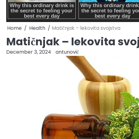
Home
Health
Matičnjak – lekovita svojstva
Matičnjak – lekovita svo
December 3, 2024
antunović