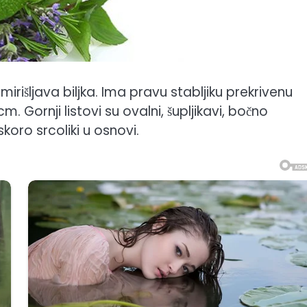
mirišljava biljka. Ima pravu stabljiku prekrivenu
. Gornji listovi su ovalni, šupljikavi, bočno
skoro srcoliki u osnovi.