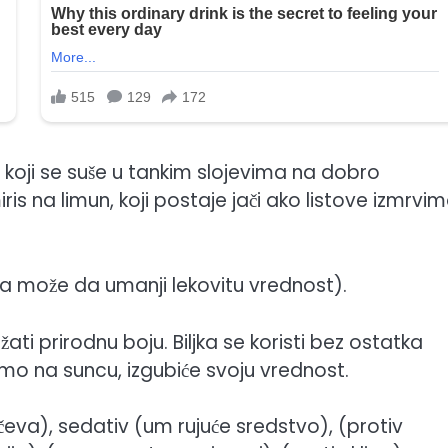
, koji se suše u tankim slojevima na dobro
s na limun, koji postaje jači ako listove izmrvi
sa može da umanji lekovitu vrednost).
ržati prirodnu boju. Biljka se koristi bez ostatka
vimo na suncu, izgubiće svoju vrednost.
čeva), sedativ (um rujuće sredstvo), (protiv