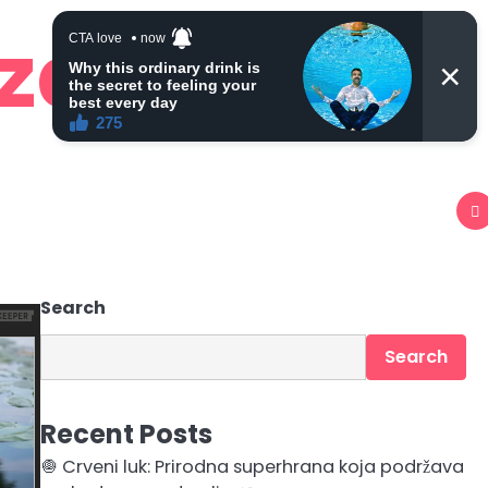
 zdravlje
Search
Search
Recent Posts
🧅 Crveni luk: Prirodna superhrana koja podržava