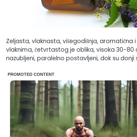
Zeljasta, vlaknasta, višegodišnja, aromatična i 
vlaknima, četvrtastog je oblika, visoka 30-80 cm
nazubljeni, paralelno postavljeni, dok su donji 