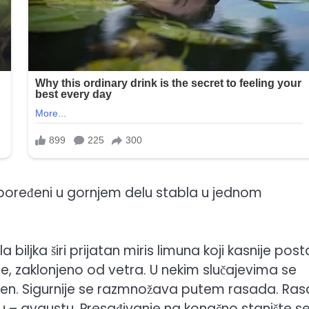
raspoređeni u gornjem delu stabla u jednom
biljka širi prijatan miris limuna koji kasnije post
te, zaklonjeno od vetra. U nekim slučajevima se
 jesen. Sigurnije se razmnožava putem rasada. Ra
nu – avgustu. Presađivanje na konačno stanište se 