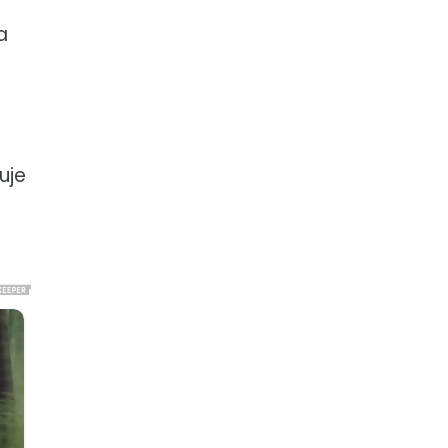
a
uje