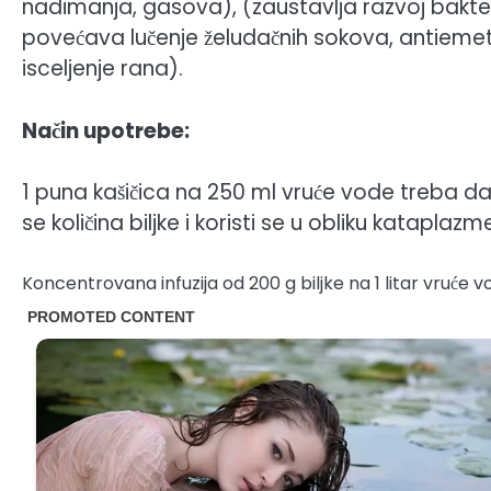
nadimanja, gasova), (zaustavlja razvoj bakteri
povećava lučenje želudačnih sokova, antiemetik
isceljenje rana).
Način upotrebe:
1 puna kašičica na 250 ml vruće vode treba da 
se količina biljke i koristi se u obliku kataplazm
Koncentrovana infuzija od 200 g biljke na 1 litar vruće vo