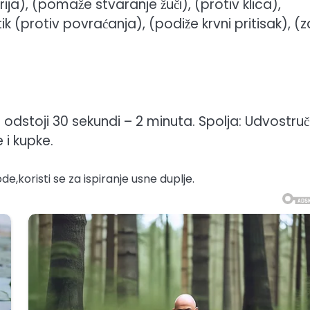
ja), (pomaže stvaranje žuči), (protiv klica),
 (protiv povraćanja), (podiže krvni pritisak), (z
odstoji 30 sekundi – 2 minuta. Spolja: Udvostruč
e i kupke.
de,koristi se za ispiranje usne duplje.