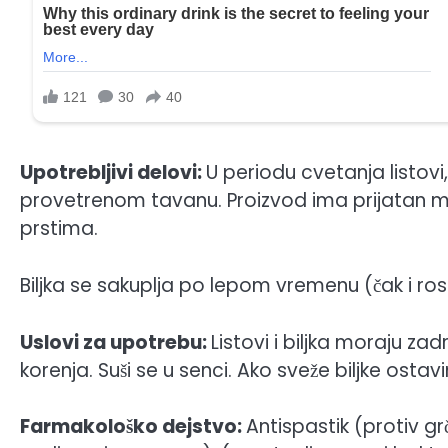
Upotrebljivi delovi:
U periodu cvetanja listovi
provetrenom tavanu. Proizvod ima prijatan miri
prstima.
Biljka se sakuplja po lepom vremenu (čak i ro
Uslovi za upotrebu:
Listovi i biljka moraju zad
korenja. Suši se u senci. Ako sveže biljke osta
Farmakološko dejstvo:
Antispastik (protiv gr