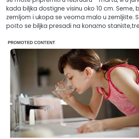
kada biljka dostigne visinu oko 10 cm. Seme, b
zemljom i ukopa se veoma malo u zemljište. Sej
pošto se biljka presadi na konačno stanište,tre