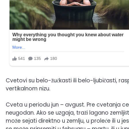
Cvetovi su belo-žućkasti ili belo-ljubičasti, 
vertikalnom nizu.
Cveta u periodu jun – avgust. Pre cvetanja cela 
neugodan. Ako se uzgaja, traži lagano zemljiš
može sejati direktno u zemlju, u proleće ili u
se može pripremiti u februaru – martu, ili u ju