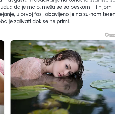
udući da je malo, meša se sa peskom ili finijom
anje, u prvoj fazi, obavljeno je na sušnom teren
ba je zalivati dok se ne primi.