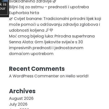
svakodnevno zdravlje 🌿
Biljni čaj za astmu – prednosti i upotreba
Euphorbia hirta
🌿 Cvijet banane: Tradicionalni prirodni lijek koji
može pomoći u održavanju zdravlja zglobova i
udobnosti koljena 🦵💜
Moć crnog bijelog luka: Prirodna superhrana
Senna Alata: Grm ljekovite svijeće s 30
impresivnih prednosti i jednostavnom
domaćom upotrebom
Recent Comments
A WordPress Commenter
on
Hello world!
Archives
August 2026
July 2026