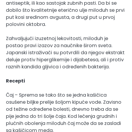
antiseptik, ili kao sastojak zubnih pasti. Da bi se
dobilo što kvalitetnije eterično ulje miloduh se prvi
put kosi sredinom avgusta, a drugi put u prvoj
polovini oktobra.
Zahvaljujući izuzetnoj lekovitosti, miloduh je
postao pravi izazov za naučnike širom sveta.
Japanski istraživači su potvrdili da njegov ekstrakt
deluje protiv hiperglikemije i dijabetesa, ali i protiv
raznih kandida gljivica i određenih bakterija.
Recepti
Čaj – Sprema se tako što se jedna kašičica
osušene biljke prelije šoljom kipuće vode. Zavisno
od težine određene bolesti, dnevno treba da se
pije jedna do tri šolje čaja. Kod lečenja grudnih i
plućnih obolenja miloduh čaj može da se zasladi
sa kašičicom meda.