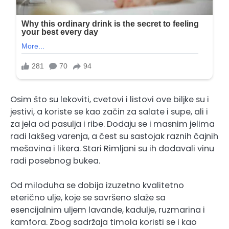
Osim što su lekoviti, cvetovi i listovi ove biljke su i
jestivi, a koriste se kao začin za salate i supe, ali i
za jela od pasulja i ribe. Dodaju se i masnim jelima
radi lakšeg varenja, a čest su sastojak raznih čajnih
mešavina i likera. Stari Rimljani su ih dodavali vinu
radi posebnog bukea.
Od miloduha se dobija izuzetno kvalitetno
eterično ulje, koje se savršeno slaže sa
esencijalnim uljem lavande, kadulje, ruzmarina i
kamfora. Zbog sadržaja timola koristi se i kao