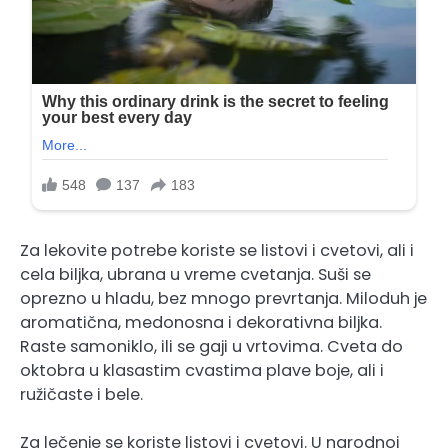
Za lekovite potrebe koriste se listovi i cvetovi, ali i
cela biljka, ubrana u vreme cvetanja. Suši se
oprezno u hladu, bez mnogo prevrtanja. Miloduh je
aromatična, medonosna i dekorativna biljka.
Raste samoniklo, ili se gaji u vrtovima. Cveta do
oktobra u klasastim cvastima plave boje, ali i
ružičaste i bele.
Za lečenje se koriste listovi i cvetovi. U narodnoj