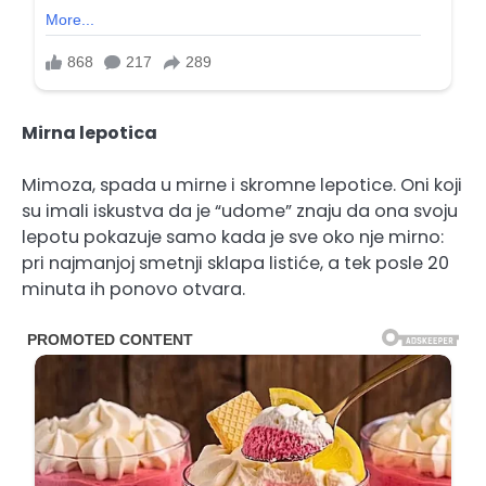
Mirna lepotica
Mimoza, spada u mirne i skromne lepotice. Oni koji
su imali iskustva da je “udome” znaju da ona svoju
lepotu pokazuje samo kada je sve oko nje mirno:
pri najmanjoj smetnji sklapa listiće, a tek posle 20
minuta ih ponovo otvara.