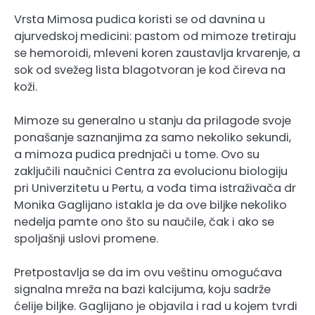
Vrsta Mimosa pudica koristi se od davnina u
ajurvedskoj medicini: pastom od mimoze tretiraju
se hemoroidi, mleveni koren zaustavlja krvarenje, a
sok od svežeg lista blagotvoran je kod čireva na
koži.
Mimoze su generalno u stanju da prilagode svoje
ponašanje saznanjima za samo nekoliko sekundi,
a mimoza pudica prednjači u tome. Ovo su
zaključili naučnici Centra za evolucionu biologiju
pri Univerzitetu u Pertu, a vođa tima istraživača dr
Monika Gaglijano istakla je da ove biljke nekoliko
nedelja pamte ono što su naučile, čak i ako se
spoljašnji uslovi promene.
Pretpostavlja se da im ovu veštinu omogućava
signalna mreža na bazi kalcijuma, koju sadrže
ćelije biljke. Gaglijano je objavila i rad u kojem tvrdi