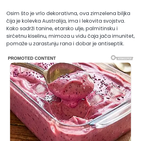
Osim što je vrlo dekorativna, ova zimzelena biljka
čija je kolevka Australija, ima i lekovita svojstva.
Kako sadrži tanine, etarsko ulje, palmitinsku i
sirćetnu kiselinu, mimoza u vidu čaja jača imunitet,
pomaže u zarastаnju rana i dobar je antiseptik.