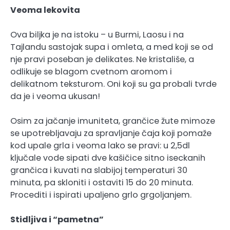
Veoma lekovita
Ova biljka je na istoku – u Burmi, Laosu i na
Tajlandu sastojak supa i omleta, a med koji se od
nje pravi poseban je delikates. Ne kristališe, a
odlikuje se blagom cvetnom aromom i
delikatnom teksturom. Oni koji su ga probali tvrde
da je i veoma ukusan!
Osim za jačanje imuniteta, grančice žute mimoze
se upotrebljavaju za spravljanje čaja koji pomaže
kod upale grla i veoma lako se pravi: u 2,5dl
ključale vode sipati dve kašičice sitno iseckanih
grančica i kuvati na slabijoj temperaturi 30
minuta, pa skloniti i ostaviti 15 do 20 minuta.
Procediti i ispirati upaljeno grlo grgoljanjem.
Stidljiva i “pametna”