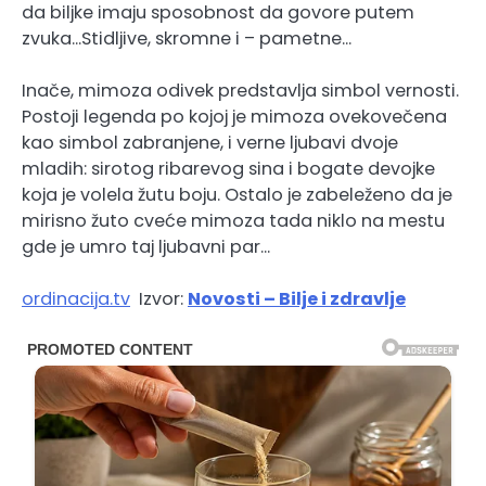
da biljke imaju sposobnost da govore putem
zvuka…Stidljive, skromne i – pametne…
Inače, mimoza odivek predstavlja simbol vernosti.
Postoji legenda po kojoj je mimoza ovekovečena
kao simbol zabranjene, i verne ljubavi dvoje
mladih: sirotog ribarevog sina i bogate devojke
koja je volela žutu boju. Ostalo je zabeleženo da je
mirisno žuto cveće mimoza tada niklo na mestu
gde je umro taj ljubavni par…
ordinacija.tv
Izvor:
Novosti – Bilje i zdravlje