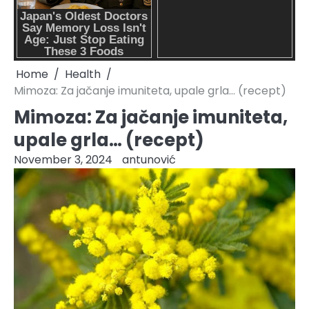
Home
Health
Mimoza: Za jačanje imuniteta, upale grla… (recept)
Mimoza: Za jačanje imuniteta,
upale grla… (recept)
November 3, 2024
antunović