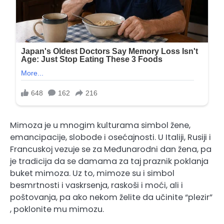
Mimoza je u mnogim kulturama simbol žene,
emancipacije, slobode i osećajnosti. U Italiji, Rusiji i
Francuskoj vezuje se za Međunarodni dan žena, pa
je tradicija da se damama za taj praznik poklanja
buket mimoza. Uz to, mimoze su i simbol
besmrtnosti i vaskrsenja, raskoši i moći, ali i
poštovanja, pa ako nekom želite da učinite “plezir”
, poklonite mu mimozu.