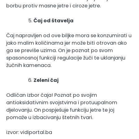
borbu protiv masne jetre i ciroze jetre.
Čaj od štavelja
Čaj napravljen od ove biljke mora se konzumirati u
jako malim količinama jer može biti otrovan ako
ga se previše uzima. On je poznat po svom
spasonosnoj funkciji regulacije žuči te uklanjanju
žučnih kamenaca.
Zeleni čaj
Odličan izbor čaja! Poznat po svojim
antioksidativnim svojstvima i protuupalnom
djelovanju. On pospješuje funkciju jetre te joj
pomaže u izbacivanju štetnih tvari.
izvor: vidiportal.ba