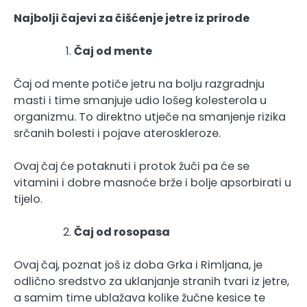
Najbolji čajevi za čišćenje jetre iz prirode
Čaj od mente
Čaj od mente potiče jetru na bolju razgradnju
masti i time smanjuje udio lošeg kolesterola u
organizmu. To direktno utječe na smanjenje rizika
srčanih bolesti i pojave ateroskleroze.
Ovaj čaj će potaknuti i protok žuči pa će se
vitamini i dobre masnoće brže i bolje apsorbirati u
tijelo.
Čaj od rosopasa
Ovaj čaj, poznat još iz doba Grka i Rimljana, je
odlično sredstvo za uklanjanje stranih tvari iz jetre,
a samim time ublažava kolike žučne kesice te