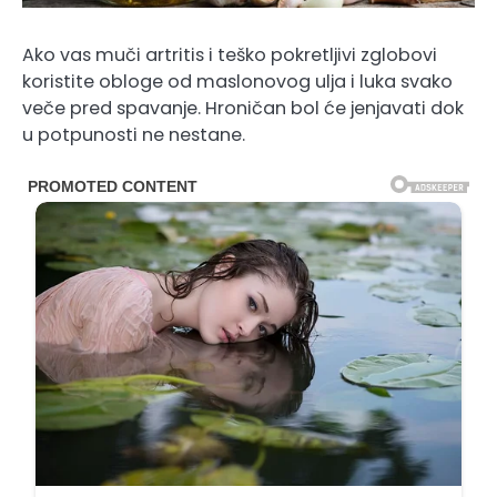
Ako vas muči artritis i teško pokretljivi zglobovi
koristite obloge od maslonovog ulja i luka svako
veče pred spavanje. Hroničan bol će jenjavati dok
u potpunosti ne nestane.