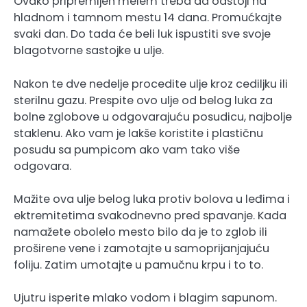
Ovako pripremljen melem treba da odstoji na
hladnom i tamnom mestu 14 dana. Promućkajte
svaki dan. Do tada će beli luk ispustiti sve svoje
blagotvorne sastojke u ulje.
Nakon te dve nedelje procedite ulje kroz cediljku ili
sterilnu gazu. Prespite ovo ulje od belog luka za
bolne zglobove u odgovarajuću posudicu, najbolje
staklenu. Ako vam je lakše koristite i plastičnu
posudu sa pumpicom ako vam tako više
odgovara.
Mažite ova ulje belog luka protiv bolova u leđima i
ektremitetima svakodnevno pred spavanje. Kada
namažete obolelo mesto bilo da je to zglob ili
proširene vene i zamotajte u samoprijanjajuću
foliju. Zatim umotajte u pamučnu krpu i to to.
Ujutru isperite mlako vodom i blagim sapunom.