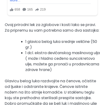
Ovaj prirodni lek za zglobove i kosti lako se pravi.
Za pripremu su vam potrebna samo dva sastojka:
1 glavica belog luka srednje veličine (50
gr.)
1 dcl. ekstra devičanskog maslinovog ulja
( može i hladno ceđeno suncokretovo
ulje, možete ga pronaći u prodavnicama
zdrave hrane)
Glavicu belog luka razdvojite na čenove, očistite
od ljuske i odstranite krajeve. Čenove isitnite
nožem na što sitnije komadiće. U staklenu teglu
koju ste prethodno sterilisali prespite sastojke.
Dobro promućkajte da se beli luk i maslinovo ulje