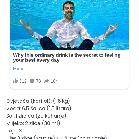
Cvjetača (karfiol): (1,6 kg)
Voda: 6,5 šalica (1,5 litara)
Sol: 1 žličica (za kuhanje)
Mlijeko: 2 žlice (30 ml)
Jaja: 3
Ulje: 3 žlice (za pire) + 4 žlice (za pirjanje)