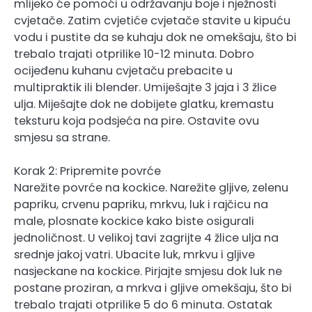
mlijeko će pomoći u održavanju boje i nježnosti
cvjetače. Zatim cvjetiće cvjetače stavite u kipuću
vodu i pustite da se kuhaju dok ne omekšaju, što bi
trebalo trajati otprilike 10-12 minuta. Dobro
ocijeđenu kuhanu cvjetaču prebacite u
multipraktik ili blender. Umiješajte 3 jaja i 3 žlice
ulja. Miješajte dok ne dobijete glatku, kremastu
teksturu koja podsjeća na pire. Ostavite ovu
smjesu sa strane.
Korak 2: Pripremite povrće
Narežite povrće na kockice. Narežite gljive, zelenu
papriku, crvenu papriku, mrkvu, luk i rajčicu na
male, plosnate kockice kako biste osigurali
jednoličnost. U velikoj tavi zagrijte 4 žlice ulja na
srednje jakoj vatri. Ubacite luk, mrkvu i gljive
nasjeckane na kockice. Pirjajte smjesu dok luk ne
postane proziran, a mrkva i gljive omekšaju, što bi
trebalo trajati otprilike 5 do 6 minuta. Ostatak