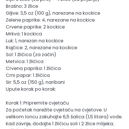
Brašno: 3 žlice
Gljive: 3,5 oz (100 g), narezane na kockice
Zelene paprike: 4, narezane na kockice
Crvene paprike: 2 kockice
Mrkva: 1 kockica
Luk: 1, narezan na kockice
Rajčice: 2, narezane na kockice
Sol: 1 žličica (za začin)
Metvica: 1 žličica
Crvena paprika: 1 žličica
Crni papar: 1 žličica
Sir: 5,5 oz (150 g), naribani
Upute korak po korak:
Korak 1: Pripremite cvjetaču
Za početak narežite cvjetaču na cvjetove. U
velikom loncu zakuhajte 6,5 šalica (1,5 litara) vode.
Kad zavrije, dodajte 1 žličicu soli i 2 žlice mlijeka;