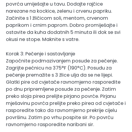
povrća umiješajte u tavu. Dodajte rajčice
narezane na kockice, zelenu i crvenu papriku.
Začinite s 1 žličicom soli, mentom, crvenom
paprikom i crnim paprom. Dobro promiješajte i
ostavite da kuha dodatnih 5 minuta ili dok se svi
okusi ne stope. Maknite s vatre.
Korak 3: Pečenje i sastavljanje
Započnite podmazivanjem posude za pečenje.
Zagrijte pećnicu na 375°F (190°C). Posudu za
pečenje premažite s 3 žlice ulja da se ne lijepi.
Glatki pire od cvjetače ravnomjerno rasporedite
po dnu pripremljene posude za pečenje. Zatim
preko sloja pirea prelijte pirjano povrće. Pirjanu
mješavinu povrća prelijte preko pirea od cvjetače i
rasporedite tako da ravnomjerno prekrije cijelu
površinu. Zatim po vrhu pospite sir. Po povrću
ravnomjerno rasporedite naribani sir.