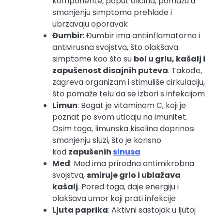
komponente, poput alicina, pomažu u
smanjenju simptoma prehlade i
ubrzavaju oporavak
Đumbir
: Đumbir ima antiinflamatorna i
antivirusna svojstva, što olakšava
simptome kao što su
bol u grlu, kašalj i
zapušenost disajnih puteva
. Takođe,
zagreva organizam i stimuliše cirkulaciju,
što pomaže telu da se izbori s infekcijom
Limun
: Bogat je vitaminom C, koji je
poznat po svom uticaju na imunitet.
Osim toga, limunska kiselina doprinosi
smanjenju sluzi, što je korisno
kod
zapušenih
sinusa
Med
: Med ima prirodna antimikrobna
svojstva,
smiruje grlo i ublažava
kašalj
. Pored toga, daje energiju i
olakšava umor koji prati infekcije
Ljuta paprika
: Aktivni sastojak u ljutoj