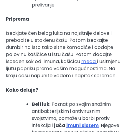
prelivanje
Priprema
Iseckjate čen belog luka na najsitnije delove i
prebacite u staklenu čašu. Potom iseckajte
đumbir na isto tako sitne komadiće i dodajte
polovinu kašičice u istu čašu. Potom dodajte
isceđen sok od limuna, kašičicu
meda
i usitnjenu
ljutu papriku prema vašim mogućnostima. Na
kraju čašu napunite vodom i napitak spreman.
Kako deluje?
Beli luk
: Poznat po svojim snažnim
antibakterijskim i antivirusnim
svojstvima, pomaže u borbi protiv
infekcija i
jača
imuni sistem
. Njegove