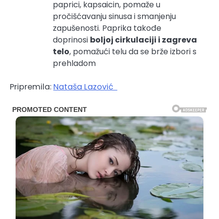
paprici, kapsaicin, pomaže u
pročišćavanju sinusa i smanjenju
zapušenosti. Paprika takođe
doprinosi
boljoj cirkulaciji i zagreva
telo
, pomažući telu da se brže izbori s
prehladom
Pripremila:
Nataša Lazović