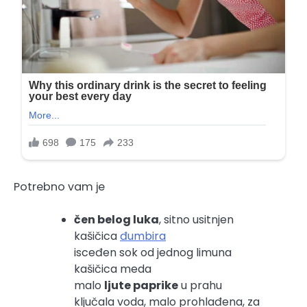
Potrebno vam je
čen belog luka
, sitno usitnjen
kašičica
đumbira
isceđen sok od jednog limuna
kašičica meda
malo
ljute paprike
u prahu
ključala voda, malo prohlađena, za