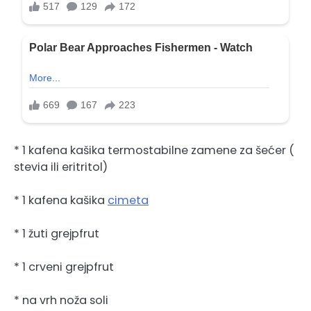
* 1 kafena kašika termostabilne zamene za šećer (
stevia ili eritritol)
* 1 kafena kašika
cimeta
* 1 žuti grejpfrut
* 1 crveni grejpfrut
* na vrh noža soli