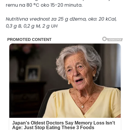
rernu na 80 °C oko 15-20 minuta.
Nutritivna vrednost za 25 g džema, oko: 20 kCal,
0,3 g B, 0,2 g M, 2 g UH