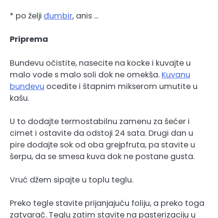
* po želji
đumbir
, anis …
Priprema
Bundevu očistite, nasecite na kocke i kuvajte u
malo vode s malo soli dok ne omekša.
Kuvanu
bundevu
ocedite i štapnim mikserom umutite u
kašu.
U to dodajte termostabilnu zamenu za šećer i
cimet i ostavite da odstoji 24 sata. Drugi dan u
pire dodajte sok od oba grejpfruta, pa stavite u
šerpu, da se smesa kuva dok ne postane gusta.
Vruć džem sipajte u toplu teglu.
Preko tegle stavite prijanjajuću foliju, a preko toga
zatvarač. Teglu zatim stavite na pasterizaciju u