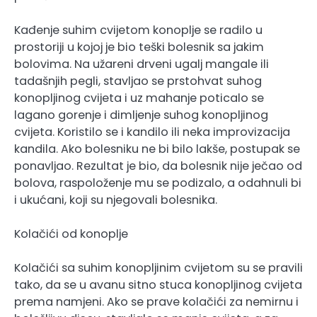
Kađenje suhim cvijetom konoplje se radilo u
prostoriji u kojoj je bio teški bolesnik sa jakim
bolovima. Na užareni drveni ugalj mangale ili
tadašnjih pegli, stavljao se prstohvat suhog
konopljinog cvijeta i uz mahanje poticalo se
lagano gorenje i dimljenje suhog konopljinog
cvijeta. Koristilo se i kandilo ili neka improvizacija
kandila. Ako bolesniku ne bi bilo lakše, postupak se
ponavljao. Rezultat je bio, da bolesnik nije ječao od
bolova, raspoloženje mu se podizalo, a odahnuli bi
i ukućani, koji su njegovali bolesnika.
Kolačići od konoplje
Kolačići sa suhim konopljinim cvijetom su se pravili
tako, da se u avanu sitno stuca konopljinog cvijeta
prema namjeni. Ako se prave kolačići za nemirnu i