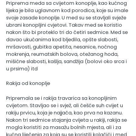
Priprema meda sa cvijetom konoplje, kao kućnog
lijeka je bila uglavnom kod porodica, koje su imale
svoje zasade konoplje. U med su se stavljali svježe
ubrani konopljini cvjetovi. Takav med se koristio
nakon što bi proteklo tri do četiri sedmice. Med se
davao ukućanima kod bljedila, opšte slabosti,
mršavosti, gubitka apetita, nesanice, noćnog
mokrenja, reumatskih bolova, otežanog hoda,
mišićne slabosti, kašlja, sandžija (bolovi oko srca i
u prsima) itd
Rakija od konoplje
Pripremala se i rakija travarica sa konopljinim
cvijetom. Stavljao se i svjež, ali češće suh cvijet u
rakiju prvicu, koja je najjača, kao prva na kazanu.
Nakon tri sedmice stajanja cvijeta u rakiji, rakija se
mogla koristiti za masažu bolnih mjesta, ali i za
kućna liječenja za koja su se koristili kolačići i med