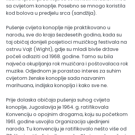
sa cvijetom konoplje. Posebno se mnogo koristila
kod bolova u predjelu srca (sandžija).
Pušenje cvijeta konoplje nije praktikovano u
narodu, sve do kraja šezdesetih godina, kada su
taj običaj donijeli posjetioci muzičkog festivala na
ostrvu Vajt (Wight), gdje su mladi bivše države
počeli odlaziti od 1968. godine. Tamo su bila
najveća okupljanja rok muzičara i poštovalaca rok
muzike. Odjednom je porastao interes za suhim
cvijetom ženske konoplje sada nazvanim
marihuana, indijska konoplja i kako sve ne.
Prije dolaska običaja pušenja suhog cvijeta
konoplje, Jugoslavija je 1964. g. ratifikovala
Konvenciju o opojnim drogama, koju su početkom
1961. godine usvojila Organizacija ujedinjeni
naroda. Tu konvenciju je ratifikovalo nešto više od