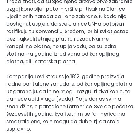
Treba znati, da su Sjedinjene države prve zabranile
uzgoj konoplje i potom vršile pritisak na članice
Ujedinjenih naroda da i one zabrane. Nikada nije
postignut uspjeh, da sve članice UN-a potpišu i
ratifikuju tu Konvenciju. Srećom, jer bi svijet ostao
bez najkvalitetnijeg platna i užadi. Naime,
konopljino platno, ne upija vodu, pa su jedra
stotinama godina izrađivana od konopljinog
platna, ali i šatorska platna.
Kompanija Levi Strauss je 1812. godine proizvela
radne pantalone za rudare, od konopljinog platna
uz garanciju, da ih ne mogu razguliti dva konja, te
da neće upiti vlagu (vodu). To je danas svima
znan džins, a pantalone farmerice. Sve do početka
šezdesetih godina, kvalitetnim se farmericama
smatrale one, koje mogu da dube, tj. da stoje
uspravno.