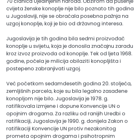
70 članica Ujedinjenih naroda. Obzirom da pušenje
cvijeta ženske konoplje nije bilo poznato tih godina
u Jugoslaviji, nije se obraćala posebna pažnja na
uzgoj konoplje, koji je bio od državnog interesa.
Jugoslavija je tih godina bila sedmi proizvođač
konoplje u svijetu, koja je donosila značajnu zaradu
kroz izvoz proizvoda od konoplje. Tek od ljeta 1968.
godine, počela je milicija obilaziti konopljišta i
postepeno zabranjivati uzgoj.
Već početkom sedamdesetih godina 20. stoljeća,
zemljišnih parcela, koje su bila legalno zasađene
konopljom nije bilo. Jugoslavija je 1978. g.
ratifikovala izmjene i dopune Konvencije UN o
opojnim drogama. Za razliku od ranijih Uredbi o
ratifikaciji, Jugoslavija je 1990. g. donijela Zakon o
ratifikaciji Konvencije UN protiv nezakonitog
prometa opojnim drogama i psihotropnim