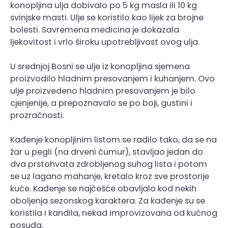
konopljina ulja dobivalo po 5 kg masla ili 10 kg
svinjske masti. Ulje se koristilo kao lijek za brojne
bolesti. Savremena medicina je dokazala
ljekovitost i vrlo široku upotrebljivost ovog ulja.
U srednjoj Bosni se ulje iz konopljina sjemena
proizvodilo hladnim presovanjem i kuhanjem. Ovo
ulje proizvedeno hladnim presovanjem je bilo
cjenjenije, a prepoznavalo se po boji, gustini i
prozračnosti.
Kađenje konopljinim listom se radilo tako, da se na
žar u pegli (na drveni ćumur), stavljao jedan do
dva prstohvata zdrobljenog suhog lista i potom
se uz lagano mahanje, kretalo kroz sve prostorije
kuće. Kađenje se najčešće obavljalo kod nekih
oboljenja sezonskog karaktera. Za kađenje su se
koristila i kandila, nekad improvizovana od kućnog
posuđa.