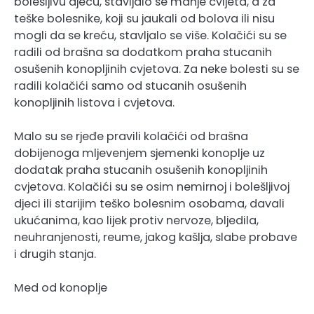
bolešljivu djecu, stavljalo se manje cvijeta, a za
teške bolesnike, koji su jaukali od bolova ili nisu
mogli da se kreću, stavljalo se više. Kolačići su se
radili od brašna sa dodatkom praha stucanih
osušenih konopljinih cvjetova. Za neke bolesti su se
radili kolačići samo od stucanih osušenih
konopljinih listova i cvjetova.
Malo su se rjeđe pravili kolačići od brašna
dobijenoga mljevenjem sjemenki konoplje uz
dodatak praha stucanih osušenih konopljinih
cvjetova. Kolačići su se osim nemirnoj i bolešljivoj
djeci ili starijim teško bolesnim osobama, davali
ukućanima, kao lijek protiv nervoze, bljedila,
neuhranjenosti, reume, jakog kašlja, slabe probave
i drugih stanja.
Med od konoplje