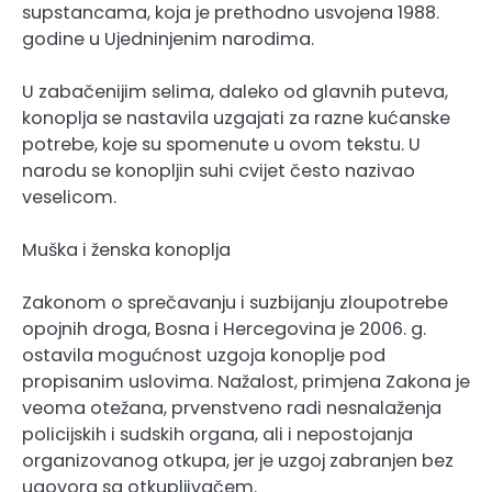
supstancama, koja je prethodno usvojena 1988.
godine u Ujedninjenim narodima.
U zabačenijim selima, daleko od glavnih puteva,
konoplja se nastavila uzgajati za razne kućanske
potrebe, koje su spomenute u ovom tekstu. U
narodu se konopljin suhi cvijet često nazivao
veselicom.
Muška i ženska konoplja
Zakonom o sprečavanju i suzbijanju zloupotrebe
opojnih droga, Bosna i Hercegovina je 2006. g.
ostavila mogućnost uzgoja konoplje pod
propisanim uslovima. Nažalost, primjena Zakona je
veoma otežana, prvenstveno radi nesnalaženja
policijskih i sudskih organa, ali i nepostojanja
organizovanog otkupa, jer je uzgoj zabranjen bez
ugovora sa otkupljivačem.