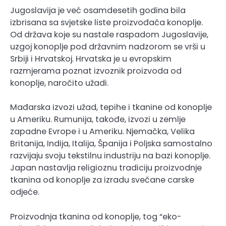
Jugoslavija je već osamdesetih godina bila
izbrisana sa svjetske liste proizvođača konoplje.
Od država koje su nastale raspadom Jugoslavije,
uzgoj konoplje pod državnim nadzorom se vrši u
Srbiji i Hrvatskoj. Hrvatska je u evropskim
razmjerama poznat izvoznik proizvoda od
konoplje, naročito užadi.
Mađarska izvozi užad, tepihe i tkanine od konoplje
u Ameriku. Rumunija, takođe, izvozi u zemlje
zapadne Evrope i u Ameriku. Njemačka, Velika
Britanija, Indija, Italija, Španija i Poljska samostalno
razvijaju svoju tekstilnu industriju na bazi konoplje.
Japan nastavlja religioznu tradiciju proizvodnje
tkanina od konoplje za izradu svečane carske
odjeće.
Proizvodnja tkanina od konoplje, tog “eko-