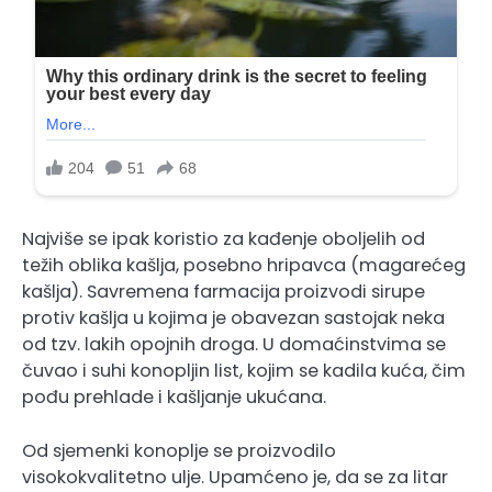
Najviše se ipak koristio za kađenje oboljelih od
težih oblika kašlja, posebno hripavca (magarećeg
kašlja). Savremena farmacija proizvodi sirupe
protiv kašlja u kojima je obavezan sastojak neka
od tzv. lakih opojnih droga. U domaćinstvima se
čuvao i suhi konopljin list, kojim se kadila kuća, čim
pođu prehlade i kašljanje ukućana.
Od sjemenki konoplje se proizvodilo
visokokvalitetno ulje. Upamćeno je, da se za litar