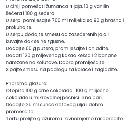
U činiji pomešati žumanca 4 jaja, 10 g vanilin
šećera i 180 g šećera.
U šerpi pomiješajte 700 ml mlijeka sa 90 g brašna i
prokuhajte.
U šerpu dodajte smesu od zašećerenih jaja i
kuvajte dok se ne zgusne.
Dodajte 60 g putera, promiješajte i ohladite.
Dodati 120 g mljevenog kakao keksa i 2 banane
narezane na kolutove. Dobro promiješajte.
Sipajte smesu na podlogu za kolače i zagladite.
Priprema glazure:
Otopite 100 g crne čokolade i 100 g mliječne
čokolade u mikrovalnoj pećnici ili na pari.
Dodajte 25 ml suncokretovog ulja i dobro
promešajte.
Tortu prelijte glazurom i ravnomjerno rasporedite.