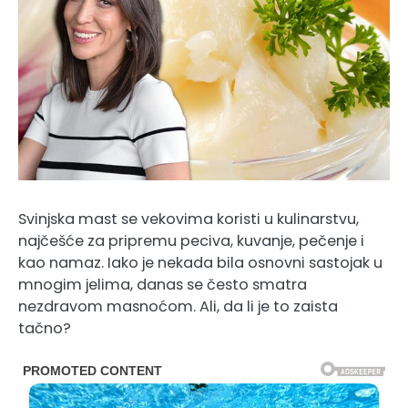
Svinjska mast se vekovima koristi u kulinarstvu,
najčešće za pripremu peciva, kuvanje, pečenje i
kao namaz. Iako je nekada bila osnovni sastojak u
mnogim jelima, danas se često smatra
nezdravom masnoćom. Ali, da li je to zaista
tačno?