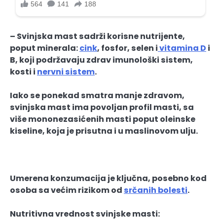
– Svinjska mast sadrži korisne nutrijente,
poput minerala:
cink
, fosfor, selen i
vitamina D
i
B, koji podržavaju zdrav imunološki sistem,
kosti i
nervni sistem
.
Iako se ponekad smatra manje zdravom,
svinjska mast ima povoljan profil masti, sa
više mononezasićenih masti poput oleinske
kiseline, koja je prisutna i u maslinovom ulju.
Umerena konzumacija je ključna, posebno kod
osoba sa većim rizikom od
srčanih bolesti
.
Nutritivna vrednost svinjske masti: