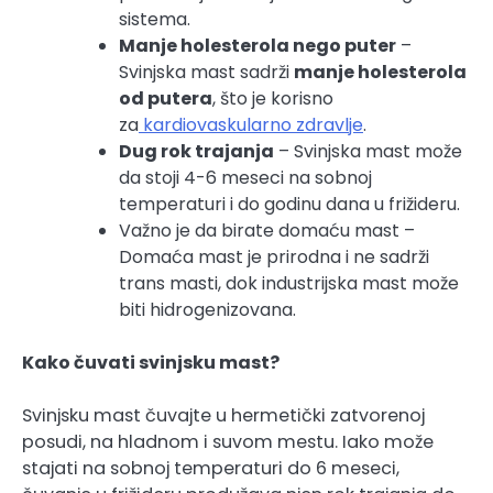
sistema.
Manje holesterola nego puter
–
Svinjska mast sadrži
manje holesterola
od putera
, što je korisno
za
kardiovaskularno zdravlje
.
Dug rok trajanja
– Svinjska mast može
da stoji 4-6 meseci na sobnoj
temperaturi i do godinu dana u frižideru.
Važno je da birate domaću mast –
Domaća mast je prirodna i ne sadrži
trans masti, dok industrijska mast može
biti hidrogenizovana.
Kako čuvati svinjsku mast?
Svinjsku mast čuvajte u hermetički zatvorenoj
posudi, na hladnom i suvom mestu. Iako može
stajati na sobnoj temperaturi do 6 meseci,