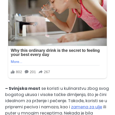
– Svinjska mast
se koristi u kulinarstvu zbog svog
bogatog ukusa i visoke tačke dimljenja, što je čini
idealnom za prženje i pečenje. Takođe, koristi se u
pripremi peciva i namaza, kao i
zamena za ulje
ili
puter u mnogim receptima. Nekada je bila