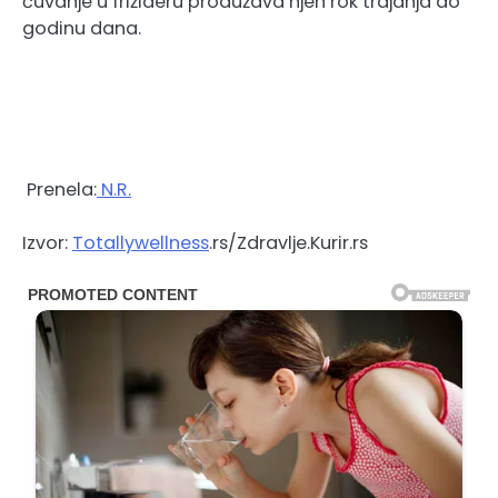
čuvanje u frižideru produžava njen rok trajanja do
godinu dana.
Prenela:
N.R.
Izvor:
Totallywellness
.rs/Zdravlje.Kurir.rs