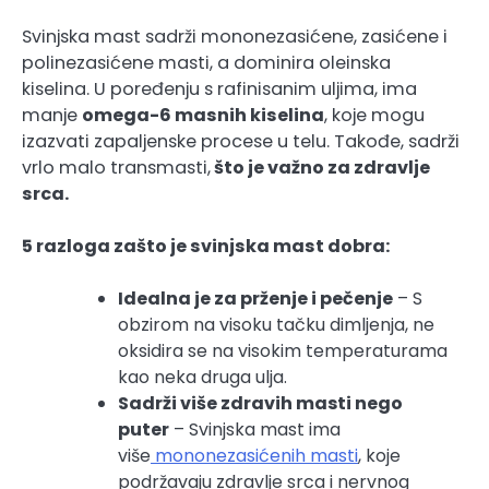
Svinjska mast sadrži mononezasićene, zasićene i
polinezasićene masti, a dominira oleinska
kiselina. U poređenju s rafinisanim uljima, ima
manje
omega-6 masnih kiselina
, koje mogu
izazvati zapaljenske procese u telu. Takođe, sadrži
vrlo malo transmasti,
što je važno za zdravlje
srca.
5 razloga zašto je svinjska mast dobra:
Idealna je za prženje i pečenje
– S
obzirom na visoku tačku dimljenja, ne
oksidira se na visokim temperaturama
kao neka druga ulja.
Sadrži više zdravih masti nego
puter
– Svinjska mast ima
više
mononezasićenih masti
, koje
podržavaju zdravlje srca i nervnog