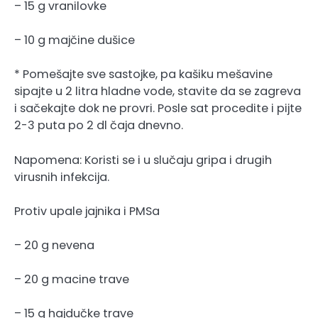
– 15 g vranilovke
– 10 g majčine dušice
* Pomešajte sve sastojke, pa kašiku mešavine
sipajte u 2 litra hladne vode, stavite da se zagreva
i sačekajte dok ne provri. Posle sat procedite i pijte
2-3 puta po 2 dl čaja dnevno.
Napomena: Koristi se i u slučaju gripa i drugih
virusnih infekcija.
Protiv upale jajnika i PMSa
– 20 g nevena
– 20 g macine trave
– 15 g hajdučke trave