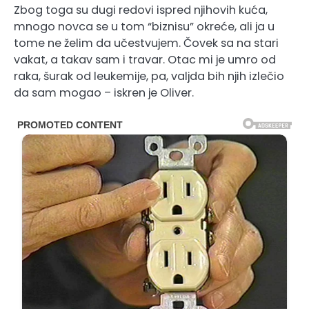
Zbog toga su dugi redovi ispred njihovih kuća,
mnogo novca se u tom “biznisu” okreće, ali ja u
tome ne želim da učestvujem. Čovek sa na stari
vakat, a takav sam i travar. Otac mi je umro od
raka, šurak od leukemije, pa, valjda bih njih izlečio
da sam mogao – iskren je Oliver.