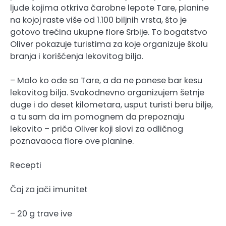
ljude kojima otkriva čarobne lepote Tare, planine
na kojoj raste više od 1.100 biljnih vrsta, što je
gotovo trećina ukupne flore Srbije. To bogatstvo
Oliver pokazuje turistima za koje organizuje školu
branja i korišćenja lekovitog bilja.
– Malo ko ode sa Tare, a da ne ponese bar kesu
lekovitog bilja. Svakodnevno organizujem šetnje
duge i do deset kilometara, usput turisti beru bilje,
a tu sam da im pomognem da prepoznaju
lekovito – priča Oliver koji slovi za odličnog
poznavaoca flore ove planine.
Recepti
Čaj za jači imunitet
– 20 g trave ive