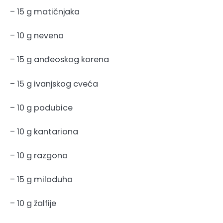
– 15 g matičnjaka
– 10 g nevena
– 15 g anđeoskog korena
– 15 g ivanjskog cveća
– 10 g podubice
– 10 g kantariona
– 10 g razgona
– 15 g miloduha
– 10 g žalfije