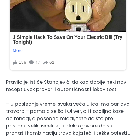
Pravilo je, ističe Stanojević, da kad dobije neki novi
recept uvek proveri i autentičnost i lekovitost.
– U poslednje vreme, svaka veća ulica ima bar dva
travara – pomalo se šali Oliver, ali i ozbiljno kaže
da mnogi, a posebno mladi, teže da što pre
postanu veliki iscelitelji i olako govore da su
pronašli kombinaciju trava koja leči i teške bolesti…