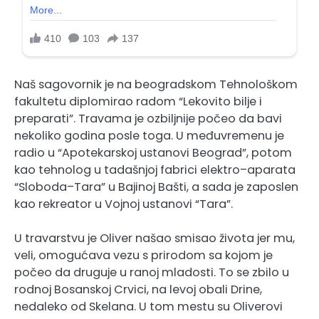
Naš sagovornik je na beogradskom Tehnološkom
fakultetu diplomirao radom “Lekovito bilje i
preparati”. Travama je ozbiljnije počeo da bavi
nekoliko godina posle toga. U međuvremenu je
radio u “Apotekarskoj ustanovi Beograd”, potom
kao tehnolog u tadašnjoj fabrici elektro–aparata
“Sloboda–Tara” u Bajinoj Bašti, a sada je zaposlen
kao rekreator u Vojnoj ustanovi “Tara”.
U travarstvu je Oliver našao smisao života jer mu,
veli, omogućava vezu s prirodom sa kojom je
počeo da druguje u ranoj mladosti. To se zbilo u
rodnoj Bosanskoj Crvici, na levoj obali Drine,
nedaleko od Skelana. U tom mestu su Oliverovi