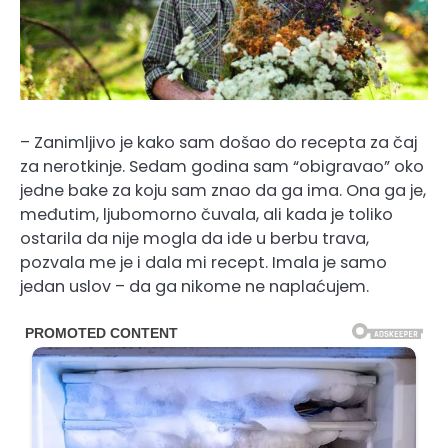
– Zanimljivo je kako sam došao do recepta za čaj
za nerotkinje. Sedam godina sam “obigravao” oko
jedne bake za koju sam znao da ga ima. Ona ga je,
međutim, ljubomorno čuvala, ali kada je toliko
ostarila da nije mogla da ide u berbu trava,
pozvala me je i dala mi recept. Imala je samo
jedan uslov – da ga nikome ne naplaćujem.