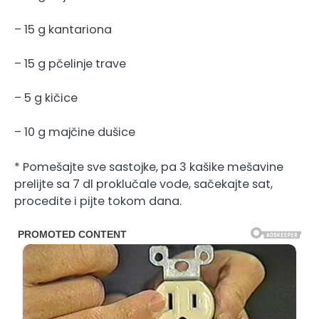
– 15 g kantariona
– 15 g pčelinje trave
– 5 g kičice
– 10 g majčine dušice
* Pomešajte sve sastojke, pa 3 kašike mešavine
prelijte sa 7 dl proklučale vode, sačekajte sat,
procedite i pijte tokom dana.