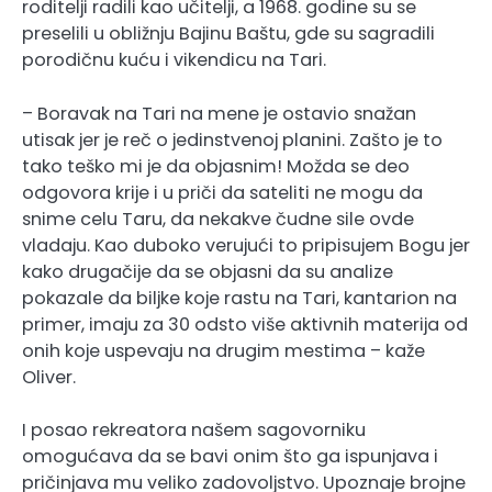
roditelji radili kao učitelji, a 1968. godine su se
preselili u obližnju Bajinu Baštu, gde su sagradili
porodičnu kuću i vikendicu na Tari.
– Boravak na Tari na mene je ostavio snažan
utisak jer je reč o jedinstvenoj planini. Zašto je to
tako teško mi je da objasnim! Možda se deo
odgovora krije i u priči da sateliti ne mogu da
snime celu Taru, da nekakve čudne sile ovde
vladaju. Kao duboko verujući to pripisujem Bogu jer
kako drugačije da se objasni da su analize
pokazale da biljke koje rastu na Tari, kantarion na
primer, imaju za 30 odsto više aktivnih materija od
onih koje uspevaju na drugim mestima – kaže
Oliver.
I posao rekreatora našem sagovorniku
omogućava da se bavi onim što ga ispunjava i
pričinjava mu veliko zadovoljstvo. Upoznaje brojne