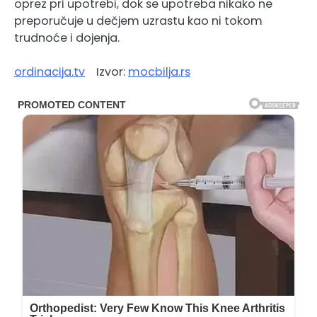
oprez pri upotrebi, dok se upotreba nikako ne
preporučuje u dečjem uzrastu kao ni tokom
trudnoće i dojenja.
ordinacija.tv
Izvor:
mocbilja.rs