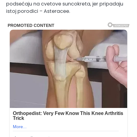
podsećaju na cvetove suncokreta, jer pripadaju
istoj porodici – Asteracee.