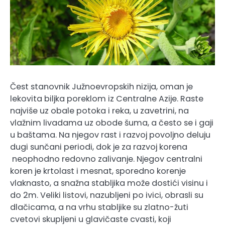
Čest stanovnik Južnoevropskih nizija, oman je
lekovita biljka poreklom iz Centralne Azije. Raste
najviše uz obale potoka i reka, u zavetrini, na
vlažnim livadama uz obode šuma, a često se i gaji
u baštama. Na njegov rast i razvoj povoljno deluju
dugi sunčani periodi, dok je za razvoj korena
neophodno redovno zalivanje. Njegov centralni
koren je krtolast i mesnat, sporedno korenje
vlaknasto, a snažna stabljika može dostići visinu i
do 2m. Veliki listovi, nazubljeni po ivici, obrasli su
dlačicama, a na vrhu stabljike su zlatno-žuti
cvetovi skupljeni u glavičaste cvasti, koji