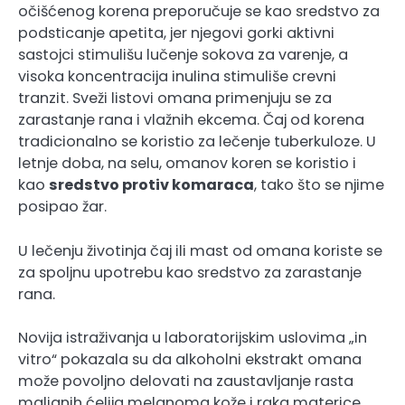
očišćenog korena preporučuje se kao sredstvo za
podsticanje apetita, jer njegovi gorki aktivni
sastojci stimulišu lučenje sokova za varenje, a
visoka koncentracija inulina stimuliše crevni
tranzit. Sveži listovi omana primenjuju se za
zarastanje rana i vlažnih ekcema. Čaj od korena
tradicionalno se koristio za lečenje tuberkuloze. U
letnje doba, na selu, omanov koren se koristio i
kao
sredstvo protiv komaraca
, tako što se njime
posipao žar.
U lečenju životinja čaj ili mast od omana koriste se
za spoljnu upotrebu kao sredstvo za zarastanje
rana.
Novija istraživanja u laboratorijskim uslovima „in
vitro“ pokazala su da alkoholni ekstrakt omana
može povoljno delovati na zaustavljanje rasta
malignih ćelija melanoma kože i raka materice,