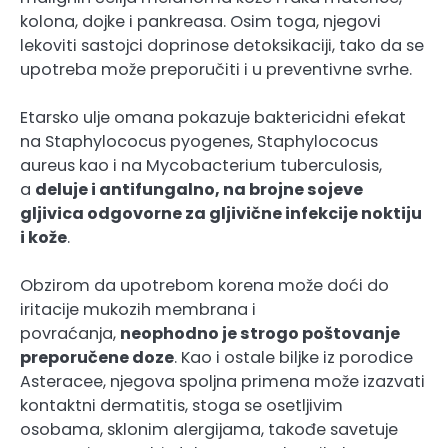
kolona, dojke i pankreasa. Osim toga, njegovi
lekoviti sastojci doprinose detoksikaciji, tako da se
upotreba može preporučiti i u preventivne svrhe.
Etarsko ulje omana pokazuje baktericidni efekat
na Staphylococus pyogenes, Staphylococus
aureus kao i na Mycobacterium tuberculosis,
a
deluje i antifungalno, na brojne sojeve
gljivica odgovorne za gljivične infekcije noktiju
i kože
.
Obzirom da upotrebom korena može doći do
iritacije mukozih membrana i
povraćanja,
neophodno je strogo poštovanje
preporučene doze
. Kao i ostale biljke iz porodice
Asteracee, njegova spoljna primena može izazvati
kontaktni dermatitis, stoga se osetljivim
osobama, sklonim alergijama, takođe savetuje