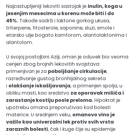
Najzastupljeniji lekoviti sastojak je
inulin, koga u
jesenjim mesecima u korenu može biti i do
45%.
Takođe sadrži i laktone gorkog ukusa,
triterpene, fitosterole, saponine, sluzi, smole i
etarsko ulje bogato kamforom, alantolaktonima i
alantolom.
U svojoj postojbini Aziji, oman je oduvek bio veoma
cenjen zbog brojnih lekovitih svojstava:
primenjivan je za
poboljšanje cirkulacije
,
razređivanje gustog bronhijalnog sekreta
i
olakšanje iskašljavanja
, a primenjen spolja, u
obliku masti, kao sredstvo
za oporavak mišića i
zarastanje kostiju posle preloma.
Hipokrat je
upotrebu omana preporučivao kod bolesti
materice. U srednjem veku,
omanovo vino je
važilo kao univerzalni lek protiv svih vrsta
zaraznih bolesti
, čak i kuge čije su epidemije