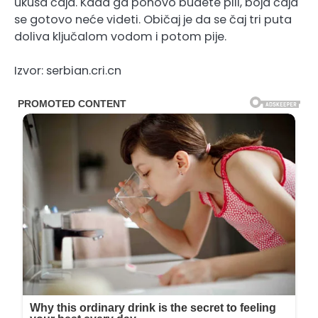
ukusa čaja. Kada ga ponovo budete pili, boja čaja
se gotovo neće videti. Običaj je da se čaj tri puta
doliva ključalom vodom i potom pije.
Izvor: serbian.cri.cn