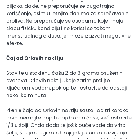
biljaka, dakle, ne preporučuje se dugotrajno
korišćenje, osim u letnjim danima za sprečavanje
proliva. Ne preporučuje se osobama koje imaju
slabu fizičku kondiciju i ne koristi se tokom
menstrualnog ciklusa, jer može izazvati negativne
efekte.
Čaj od Orlovih noktiju
Stavite u staklenu čašu 2 do 3 grama osušenih
cvetova Orlovih noktiju, koje zatim prelijte
ključalom vodom, poklopite i ostavite da odstoji
nekoliko minuta.
Pijenje čaja od Orlovih noktiju sastoji od tri koraka:
prvo, nemojte popiti čaj do dna čaše, već ostavite
1/3 u šolji. Onda dodajte još kipuće vode do vrha
šolje, što je drugi korak koji je ključan za razvijanje