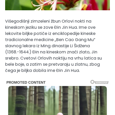
Višegodišnji zimzeleni žbun Orlovi nokti na
kineskom jeziku se zove Đin Jin Hua. Ime ove
lekovite biljke potiče iz enciklopedije kineske
tradicionalne medicine „Ben Cao Gang Mu”
slavnog lekara iz Ming dinastije Li Šidžena
(1368.-1644.) Đin na kineskom znači zlato, Jin
srebro. Cvetovi Orlovih noktiju na vrhu latica su
bele boje, a zatim se pretvaraju u zlatnu, zbog
čega je biljka dobila ime Đin Jin Hua.