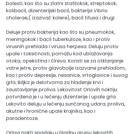
bolesti, kao što su zlatni stafilokok, streptokok,
kolibacil, dizenterijski bacil, bakterija Vibrio
cholerae,( izazivač kolere), bacil tifusa i drugi .
Deluje protiv bakterija kao što su pneumokok,
meningokok i bacil tuberkuloze, kao i protiv
virusnih prehlada i virusa herpesa. Deluju protiv
upale i toksičnosti, pomažu kod ublažavanja
otoka, opekotina i čireva. Koristi se za otklanjanje
vatre jetre, protiv glavobolje izazvane prehladom,
kao i protiv depresije, nesanice, vrtoglavice i suvog
grla. Biljka je delotvorna za hlađenje krvi i
zaustavljanje proliva. Lekovitost Orlovih noktiju
potvrđena je i u lečenju dizenterije i upale grla.
Lekovito deluju u lečenju sunčanog udara, proliva,
akutne i hronične upale krajnika, kao i
paradentoze.
Orlovi nokti spadaju u hladnu grupu lekovitih