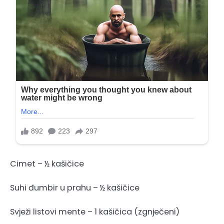
Cimet – ½ kašičice
Suhi đumbir u prahu – ½ kašičice
Svježi listovi mente – 1 kašičica (zgnječeni)