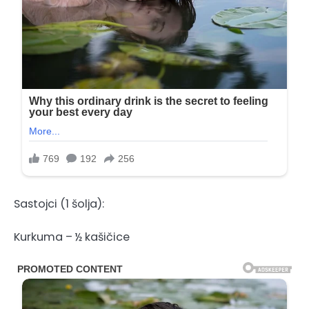
Sastojci (1 šolja):
Kurkuma – ½ kašičice