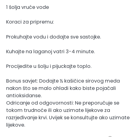
1 šolja vruće vode
Koraci za pripremu:
Prokuhajte vodu i dodajte sve sastojke.
Kuhajte na laganoj vatri 3-4 minute.
Procijedite u šolju i pijuckajte toplo.
Bonus savjet: Dodajte ½ kašičice sirovog meda
nakon što se malo ohladi kako biste pojačali
antioksidanse.
Odricanje od odgovornosti: Ne preporučuje se
tokom trudnoće ili ako uzimate lijekove za
razrjeđivanje krvi. Uvijek se konsultujte ako uzimate
lijekove.