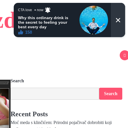
zdravlje
Search
Search
Recent Posts
Moć meda s klinčićem: Prirodni pojačivač dobrobiti koji