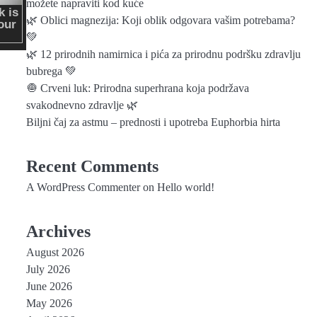
možete napraviti kod kuće
🌿 Oblici magnezija: Koji oblik odgovara vašim potrebama?
💚
🌿 12 prirodnih namirnica i pića za prirodnu podršku zdravlju
bubrega 💚
🧅 Crveni luk: Prirodna superhrana koja podržava
svakodnevno zdravlje 🌿
Biljni čaj za astmu – prednosti i upotreba Euphorbia hirta
Recent Comments
A WordPress Commenter
on
Hello world!
Archives
August 2026
July 2026
June 2026
May 2026