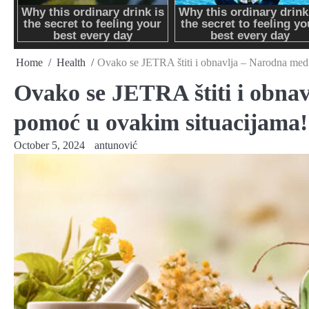
Home
Health
Ovako se JETRA štiti i obnavlja – Narodna med
Ovako se JETRA štiti i obna
pomoć u ovakim situacijama!
October 5, 2024
antunović