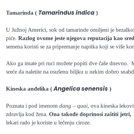
Tamarindus indica
Tamarinda (
)
U Južnoj Americi, sok od tamarinde omiljeni je bezalko
piće.
Razlog ovome jeste njegova reputacija kao sr
semena koristi se za pripremanje napitka koji se više ko
Ako ga imate pri ruci možete popiti dve čaše dnevno. 
sreće da naletite na osušenu biljku u nekim dobro sna
Angelica senensis
Kineska anđelika (
)
Poznata i pod imenom
dang – quai,
ova kineska lekovit
zdravlja kod žena.
Ona takođe doprinosi zaštiti jetri,
lekari rado je koriste u lečenju ciroze.