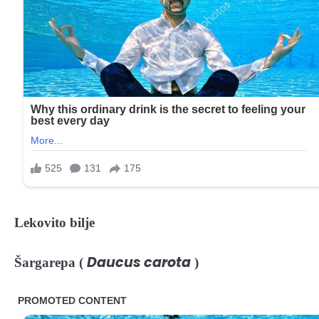
Lekovito bilje
Daucus carota
Šargarepa (
)