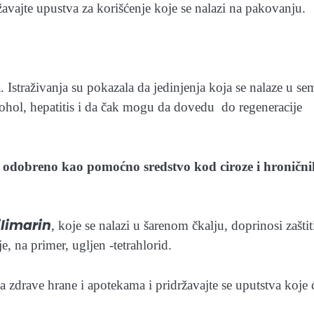
žavajte upustva za korišćenje koje se nalazi na pakovanju.
. Istraživanja su pokazala da jedinjenja koja se nalaze u s
lkohol, hepatitis i da čak mogu da dovedu do regeneracije
na odobreno kao pomoćno sredstvo kod ciroze i hronični
ilimarin
, koje se nalazi u šarenom čkalju, doprinosi zaštit
e, na primer, ugljen -tetrahlorid.
zdrave hrane i apotekama i pridržavajte se uputstva koje 