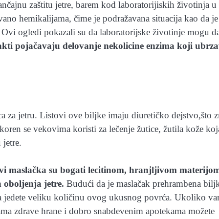
nčajnu zaštitu jetre, barem kod laboratorijiskih životinja u
vano hemikalijama, čime je podražavana situacija kao da je
 Ovi ogledi pokazali su da laboratorijske životinje mogu da
akti pojačavaju delovanje nekolicine enzima koji ubrz
a za jetru. Listovi ove biljke imaju diuretičko dejstvo,što z
ren se vekovima koristi za lečenje žutice, žutila kože koj
jetre.
tovi maslačka su bogati lecitinom, hranjljivom materijo
 oboljenja jetre.
Budući da je maslačak prehrambena biljk
 da jedete veliku količinu ovog ukusnog povrća. Ukoliko va
cama zdrave hrane i dobro snabdevenim apotekama možete