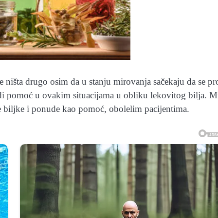
aje ništa drugo osim da u stanju mirovanja sačekaju da se pr
di pomoć u ovakim situacijama u obliku lekovitog bilja. 
ite biljke i ponude kao pomoć, obolelim pacijentima.