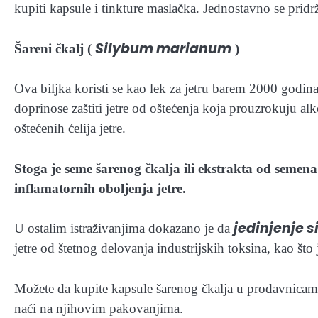
kupiti kapsule i tinkture maslačka. Jednostavno se pridr
Silybum marianum
Šareni čkalj (
)
Ova biljka koristi se kao lek za jetru barem 2000 godina
doprinose zaštiti jetre od oštećenja koja prouzrokuju a
oštećenih ćelija jetre.
Stoga je seme šarenog čkalja ili ekstrakta od seme
inflamatornih oboljenja jetre.
jedinjenje s
U ostalim istraživanjima dokazano je da
jetre od štetnog delovanja industrijskih toksina, kao što j
Možete da kupite kapsule šarenog čkalja u prodavnicama 
naći na njihovim pakovanjima.