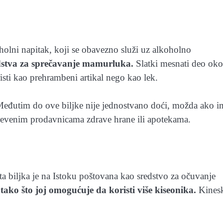
holni napitak, koji se obavezno služi uz alkoholno
edstva za sprečavanje mamurluka.
Slatki mesnati deo oko
risti kao prehrambeni artikal nego kao lek.
Međutim do ove biljke nije jednostvano doći, možda ako i
bdevenim prodavnicama zdrave hrane ili apotekama.
a biljka je na Istoku poštovana kao sredstvo za očuvanje
 tako što joj omogućuje da koristi više kiseonika.
Kines