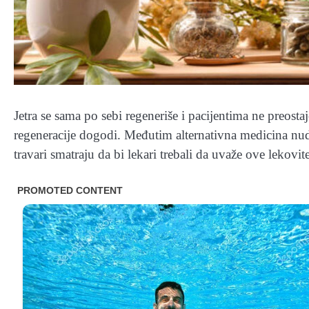
Jetra se sama po sebi regeneriše i pacijentima ne preost
regeneracije dogodi. Međutim alternativna medicina nu
travari smatraju da bi lekari trebali da uvaže ove lekov