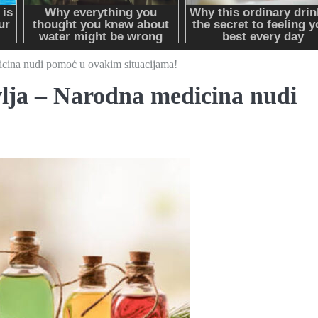
icina nudi pomoć u ovakim situacijama!
vlja – Narodna medicina nudi