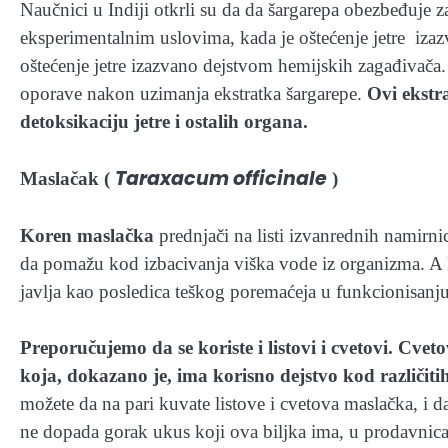
Naučnici u Indiji otkrli su da da šargarepa obezbeđuje za
eksperimentalnim uslovima, kada je oštećenje jetre izaz
oštećenje jetre izazvano dejstvom hemijskih zagađivača.
oporave nakon uzimanja ekstratka šargarepe.
Ovi ekstr
detoksikaciju jetre i ostalih organa.
Taraxacum officinale
Maslačak (
)
Koren maslačka
prednjači na listi izvanrednih namirnic
da pomažu kod izbacivanja viška vode iz organizma. A ko
javlja kao posledica teškog poremaćeja u funkcionisanju 
Preporučujemo da se koriste i listovi i cvetovi. Cve
koja, dokazano je, ima korisno dejstvo kod različitih
možete da na pari kuvate listove i cvetova maslačka, i
ne dopada gorak ukus koji ova biljka ima, u prodavni