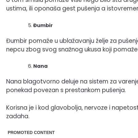
ustima, ili oponaša gest pušenja a istovreme
Đumbir
Đumbir pomaže u ublažavanju želje za pušenjem
nepcu zbog svog snažnog ukusa koji pomaže d
Nana
Nana blagotvorno deluje na sistem za varenje
ponekad povezan s prestankom pušenja.
Korisna je i kod glavobolja, nervoze i napet
zadaha.