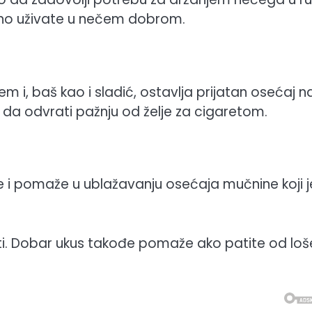
no uživate ​​u nečem dobrom.
 i, baš kao i sladić, ostavlja prijatan osećaj n
a odvrati pažnju od želje za cigaretom.
 i pomaže u ublažavanju osećaja mučnine koji j
osti. Dobar ukus takođe pomaže ako patite od lo