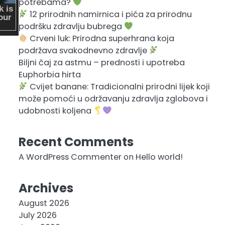
potrebama?
12 prirodnih namirnica i pića za prirodnu
podršku zdravlju bubrega
Crveni luk: Prirodna superhrana koja
podržava svakodnevno zdravlje
Biljni čaj za astmu – prednosti i upotreba
Euphorbia hirta
Cvijet banane: Tradicionalni prirodni lijek koji
može pomoći u održavanju zdravlja zglobova i
udobnosti koljena
Recent Comments
A WordPress Commenter
on
Hello world!
Archives
August 2026
July 2026