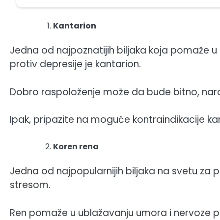
Kantarion
Jedna od najpoznatijih biljaka koja pomaže 
protiv depresije je kantarion.
Dobro raspoloženje može da bude bitno, naro
Ipak, pripazite na moguće kontraindikacije kan
Koren rena
Jedna od najpopularnijih biljaka na svetu za 
stresom.
Ren pomaže u ublažavanju umora i nervoze 