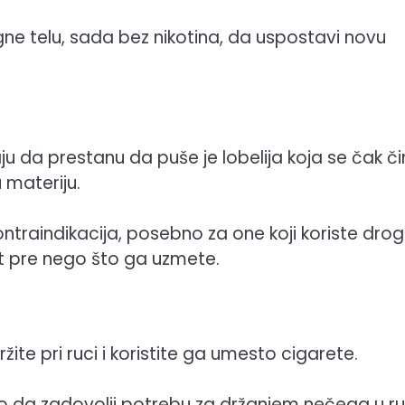
e telu, sada bez nikotina, da uspostavi novu
 da prestanu da puše je lobelija koja se čak či
 materiju.
ontraindikacija, posebno za one koji koriste drog
et pre nego što ga uzmete.
ite pri ruci i koristite ga umesto cigarete.
 da zadovolji potrebu za držanjem nečega u ruc