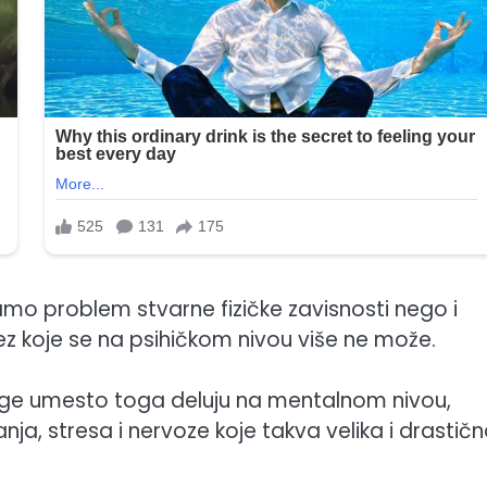
amo problem stvarne fizičke zavisnosti nego i
bez koje se na psihičkom nivou više ne može.
uge umesto toga deluju na mentalnom nivou,
ja, stresa i nervoze koje takva velika i drastič