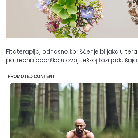
Fitoterapija, odnosno korišćenje biljaka u t
potrebna podrška u ovoj teškoj fazi pokušaja