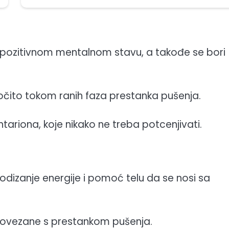
u pozitivnom mentalnom stavu, a takođe se bori
čito tokom ranih faza prestanka pušenja.
tariona, koje nikako ne treba potcenjivati.
podizanje energije i pomoć telu da se nosi sa
povezane s prestankom pušenja.