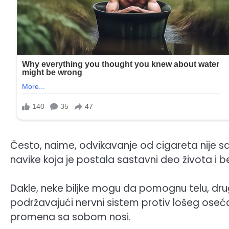
Često, naime, odvikavanje od cigareta nije s
navike koja je postala sastavni deo života i 
Dakle, neke biljke mogu da pomognu telu, dr
podržavajući nervni sistem protiv lošeg osećan
promena sa sobom nosi.