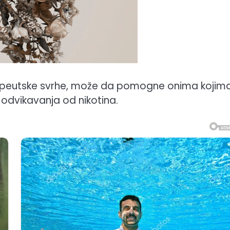
erapeutske svrhe, može da pomogne onima kojima
 odvikavanja od nikotina.