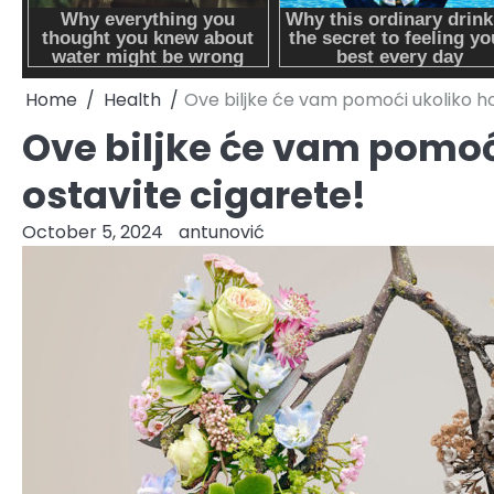
Home
Health
Ove biljke će vam pomoći ukoliko h
Ove biljke će vam pomoć
ostavite cigarete!
October 5, 2024
antunović