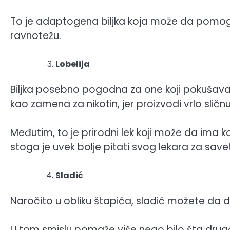
To je adaptogena biljka koja može da pomogn
ravnotežu.
Lobelija
Biljka posebno pogodna za one koji pokušavaju
kao zamena za nikotin, jer proizvodi vrlo sličnu
Međutim, to je prirodni lek koji može da ima k
stoga je uvek bolje pitati svog lekara za sav
Sladić
Naročito u obliku štapića, sladić možete da drž
U tom smislu pomaže više nego bilo šta drugo