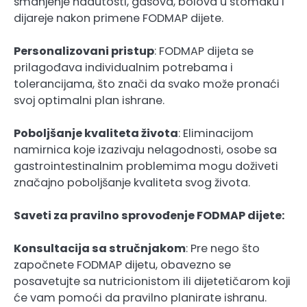
smanjenje nadutosti, gasova, bolova u stomaku i
dijareje nakon primene FODMAP dijete.
Personalizovani pristup
: FODMAP dijeta se
prilagođava individualnim potrebama i
tolerancijama, što znači da svako može pronaći
svoj optimalni plan ishrane.
Poboljšanje kvaliteta života
: Eliminacijom
namirnica koje izazivaju nelagodnosti, osobe sa
gastrointestinalnim problemima mogu doživeti
značajno poboljšanje kvaliteta svog života.
Saveti za pravilno sprovođenje FODMAP dijete:
Konsultacija sa stručnjakom
: Pre nego što
započnete FODMAP dijetu, obavezno se
posavetujte sa nutricionistom ili dijetetičarom koji
će vam pomoći da pravilno planirate ishranu.