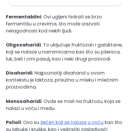
Fermentabilni
: Ovi ugljeni hidrati se brzo
fermentišu u crevima, što može izazvati
nelagodnosti kod nekih ljudi.
Oligosaharidi
: To uključuje fruktozan i galaktane,
koji se nalaze u namirnicama kao što su pšenica,
luk, beli i crni pasulj, kao i neki drugi proizvodi.
Disaharidi
: Najpoznatiji disaharid u ovom
kontekstu je laktoza, prisutna u mleku i mlečnim
proizvodima.
Monosaharidi
: Ovde se misli na fruktozu, koja se
nalazi u voću i medu.
Polioli
: Ovo su
šećeri koji se nalaze u voću
kao što
su jabuke i kruške, kao i veštački zaslađivači