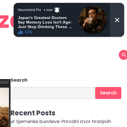
 zdravlje
Search
Search
Recent Posts
🌿 Sjemenke bundeve: Prirodni izvor hranjivih