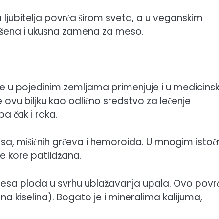
 ljubitelja povrća širom sveta, a u veganskim
ršena i ukusna zamena za meso.
se u pojedinim zemljama primenjuje i u medicins
 ovu biljku kao odlično sredstvo za lečenje
a čak i raka.
šijasa, mišićnih grčeva i hemoroida. U mnogim isto
ne kore patlidžana.
i mesa ploda u svrhu ublažavanja upala. Ovo povrć
folna kiselina). Bogato je i mineralima kalijuma,