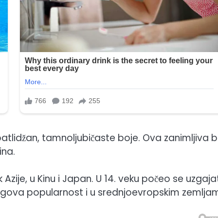
 patlidžan, tamnoljubičaste boje. Ova zanimljiva bi
ina.
k Azije, u Kinu i Japan. U 14. veku počeo se uzgaja
njegova popularnost i u srednjoevropskim zemlja