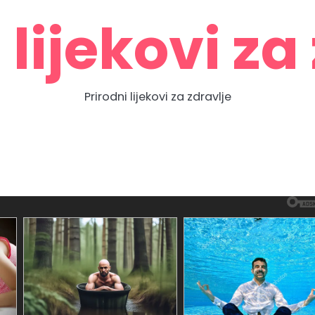
 lijekovi za
Prirodni lijekovi za zdravlje
Zdravlje
Home
Contact
About
Privacy
prirodno
Us
Us
Policy