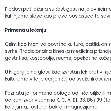
Plodovi patlidžana su čest gost na jelovnicima
kuhinjama slove kao prava poslastica te sav
Primena u lečenju
Osim kao hranjiva povrtna kultura, patlidžan 
svrhe. Tradicionalna kineska medicina priznaje
gastritisa, kostobolje, reume, opekotina kože p
U Nigeriji je na glasu kao izvrstan lek protiv i
kulturama vrlo je cenjen čaj od sveže ili osuše
Poznata je i primena obloga od lišća biljke il
odličan izvor vitamina K, C, A, B1, B3, B6 i B9 (
kalcijuma, fosfora, bakra i magnezijuma.