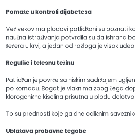
Pomaže u kontroli dijabetesa
Već vekovima plodovi patlidžani su poznati k
naučna istraživanja potvrdila su da ishrana b
šećera u krvi, a jedan od razloga je visok udeo
Reguliše i telesnu težinu
Patlidžan je povrće sa niskim sadržajem ugljeni
po komadu. Bogat je vlaknima zbog čega dopri
klorogenična kiselina prisutna u plodu delot
To su prednosti koje ga čine odličnim saveznik
Ublažava probavne tegobe