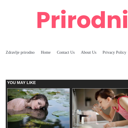
Skip
Prirodni
to
content
Zdravlje prirodno
Home
Contact Us
About Us
Privacy Policy