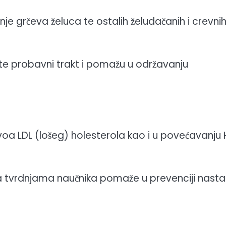
nje grčeva želuca te ostalih želudačanih i crevni
ite probavni trakt i pomažu u održavanju
ivoa LDL (lošeg) holesterola kao i u povećavanju
ma tvrdnjama naučnika pomaže u prevenciji nast