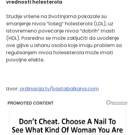
vrednosti holesterola
Studije vršene na životinjama pokazale su
smanjenje nivoa “lošeg” holesterola (LDL), uz
istovremeno povećanje nivoa “dobrih” masti
(HDL). Posredno se može zaključiti da uvođenje
ove gljive u ishanu osoba koje imaju problem sa
regulisanjem nivoa holeseterola može imati
povoljne efekte.
Izvor:
ordinacija.tv
/
bastabalkana.com