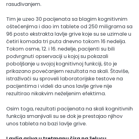
rasuđivanjem.
Tim je uzeo 30 pacijenata sa blagim kognitivnim
oštećenjima i dao im tablete od 250 miligrama sa
96 posto ekstrakta lavlje grive koje su se uzimale u
četiri komada tri puta dnevno tokom 16 nedelja.
Tokom osme, 12. i 16. nedelje, pacijenti su bili
podvrgnuti opservaciji u kojoj su pokazali
poboljšanje u svojoj kognitivnoj funkciji, što je
prikazano povećanjem rezultata na skali. Štaviše,
istraživači su sproveli laboratorijske testove na
pacijentima i videli da unos lavlje grive nije
rezultirao nikakvim neželjenim efektima.
Osim toga, rezultati pacijenata na skali kognitivnih
funkcija smanjivali su se dok je prestajao njihov
unos tableta na bazi lavlje grive.
Lavlja griva u tretmanu čira na želucu