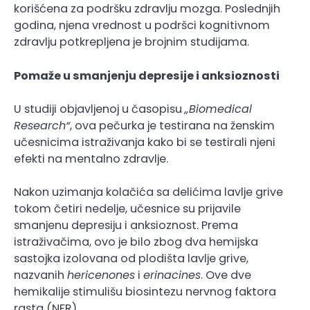
korišćena za podršku zdravlju mozga. Poslednjih
godina, njena vrednost u podršci kognitivnom
zdravlju potkrepljena je brojnim studijama.
Pomaže u smanjenju depresije i anksioznosti
U studiji objavljenoj u časopisu
„Biomedical
Research“
, ova pečurka je testirana na ženskim
učesnicima istraživanja kako bi se testirali njeni
efekti na mentalno zdravlje.
Nakon uzimanja kolačića sa delićima lavlje grive
tokom četiri nedelje, učesnice su prijavile
smanjenu depresiju i anksioznost. Prema
istraživačima, ovo je bilo zbog dva hemijska
sastojka izolovana od plodišta lavlje grive,
nazvanih
hericenones
i
erinacines
. Ove dve
hemikalije stimulišu biosintezu nervnog faktora
rasta (NFR).