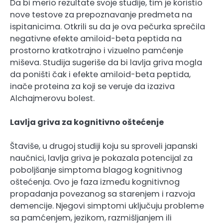
Da bi merio rezultate svoje studije, tim je koristio
nove testove za prepoznavanje predmeta na
ispitanicima. Otkrili su da je ova pečurka sprečila
negativne efekte amiloid-beta peptida na
prostorno kratkotrajno i vizuelno pamćenje
miševa. Studija sugeriše da bi lavlja griva mogla
da poništi čak i efekte amiloid-beta peptida,
inače proteina za koji se veruje da izaziva
Alchajmerovu bolest.
Lavlja griva za kognitivno oštećenje
Štaviše, u drugoj studiji koju su sproveli japanski
naučnici, lavlja griva je pokazala potencijal za
poboljšanje simptoma blagog kognitivnog
oštećenja. Ovo je faza između kognitivnog
propadanja povezanog sa starenjem i razvoja
demencije. Njegovi simptomi uključuju probleme
sa pamćenjem, jezikom, razmišljanjem ili