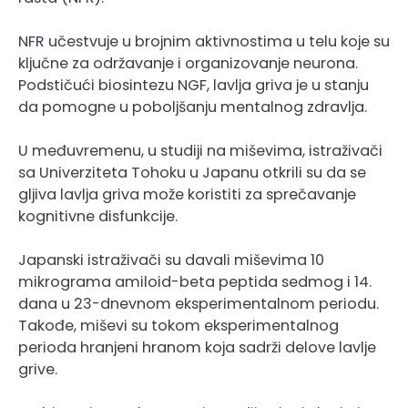
NFR učestvuje u brojnim aktivnostima u telu koje su
ključne za održavanje i organizovanje neurona.
Podstičući biosintezu NGF, lavlja griva je u stanju
da pomogne u poboljšanju mentalnog zdravlja.
U međuvremenu, u studiji na miševima, istraživači
sa Univerziteta Tohoku u Japanu otkrili su da se
gljiva lavlja griva može koristiti za sprečavanje
kognitivne disfunkcije.
Japanski istraživači su davali miševima 10
mikrograma amiloid-beta peptida sedmog i 14.
dana u 23-dnevnom eksperimentalnom periodu.
Takođe, miševi su tokom eksperimentalnog
perioda hranjeni hranom koja sadrži delove lavlje
grive.