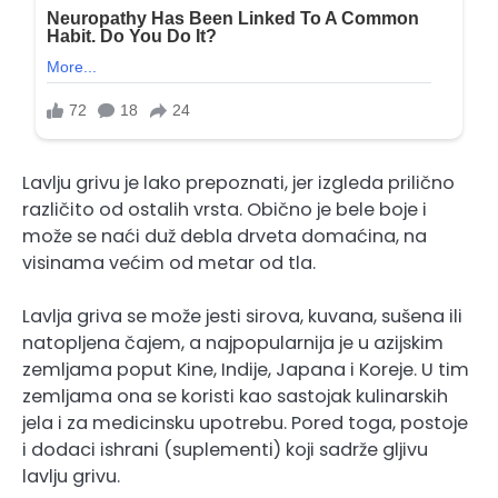
Lavlju grivu je lako prepoznati, jer izgleda prilično
različito od ostalih vrsta. Obično je bele boje i
može se naći duž debla drveta domaćina, na
visinama većim od metar od tla.
Lavlja griva se može jesti sirova, kuvana, sušena ili
natopljena čajem, a najpopularnija je u azijskim
zemljama poput Kine, Indije, Japana i Koreje. U tim
zemljama ona se koristi kao sastojak kulinarskih
jela i za medicinsku upotrebu. Pored toga, postoje
i dodaci ishrani (suplementi) koji sadrže gljivu
lavlju grivu.