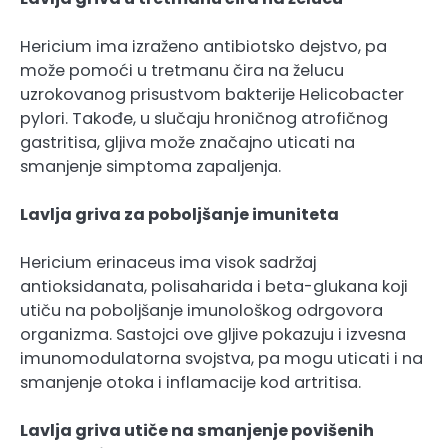
Hericium ima izraženo antibiotsko dejstvo, pa
može pomoći u tretmanu čira na želucu
uzrokovanog prisustvom bakterije Helicobacter
pylori. Takođe, u slučaju hroničnog atrofičnog
gastritisa, gljiva može značajno uticati na
smanjenje simptoma zapaljenja.
Lavlja griva za poboljšanje imuniteta
Hericium erinaceus ima visok sadržaj
antioksidanata, polisaharida i beta-glukana koji
utiču na poboljšanje imunološkog odrgovora
organizma. Sastojci ove gljive pokazuju i izvesna
imunomodulatorna svojstva, pa mogu uticati i na
smanjenje otoka i inflamacije kod artritisa.
Lavlja griva utiče na smanjenje povišenih