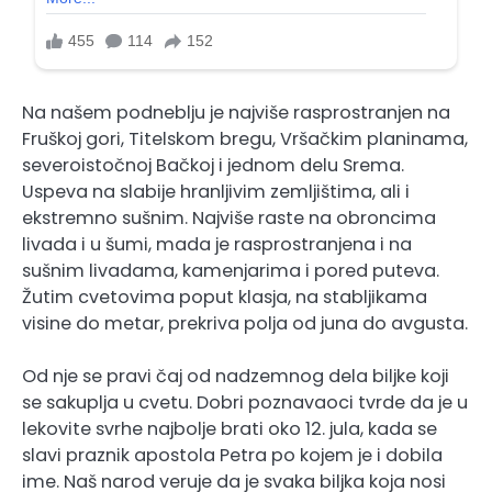
Na našem podneblju je najviše rasprostranjen na
Fruškoj gori, Titelskom bregu, Vršačkim planinama,
severoistočnoj Bačkoj i jednom delu Srema.
Uspeva na slabije hranljivim zemljištima, ali i
ekstremno sušnim. Najviše raste na obroncima
livada i u šumi, mada je rasprostranjena i na
sušnim livadama, kamenjarima i pored puteva.
Žutim cvetovima poput klasja, na stabljikama
visine do metar, prekriva polja od juna do avgusta.
Od nje se pravi čaj od nadzemnog dela biljke koji
se sakuplja u cvetu. Dobri poznavaoci tvrde da je u
lekovite svrhe najbolje brati oko 12. jula, kada se
slavi praznik apostola Petra po kojem je i dobila
ime. Naš narod veruje da je svaka biljka koja nosi