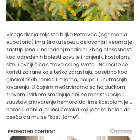
Višegodišnja zeljasta biljka Petrovac (Agrimonia
eupatoria) ima široku lepezu delovanja i veoma je
zastupljena u narodnoj medicini. Zbog efekasnosti
kod određenih bolesti zovu je i ranjenik, kostolom,
sitni i ovčiji čičak, trava celog sveta… Naročito se
koristi za rane koje teško zarastaju, posebno kod
ginekoloških ranica i mioma, polipa i unutrašnjih
krvarenja. U čajnim mešavinama sa hajdučkom
travom i virkom smanjuje obilne menstruacije i
zaustavlja krvarenje hemoroida. Ime kostolom je u
narodu dobila jer leči čoveka koji je tako bolan da
oseća da mu se “kosti lome”.