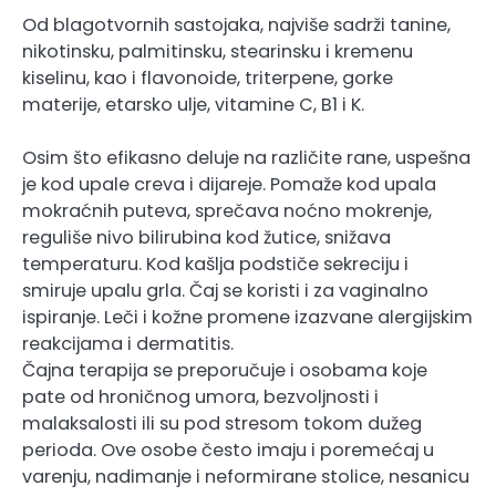
Od blagotvornih sastojaka, najviše sadrži tanine,
nikotinsku, palmitinsku, stearinsku i kremenu
kiselinu, kao i flavonoide, triterpene, gorke
materije, etarsko ulje, vitamine C, B1 i K.
Osim što efikasno deluje na različite rane, uspešna
je kod upale creva i dijareje. Pomaže kod upala
mokraćnih puteva, sprečava noćno mokrenje,
reguliše nivo bilirubina kod žutice, snižava
temperaturu. Kod kašlja podstiče sekreciju i
smiruje upalu grla. Čaj se koristi i za vaginalno
ispiranje. Leči i kožne promene izazvane alergijskim
reakcijama i dermatitis.
Čajna terapija se preporučuje i osobama koje
pate od hroničnog umora, bezvoljnosti i
malaksalosti ili su pod stresom tokom dužeg
perioda. Ove osobe često imaju i poremećaj u
varenju, nadimanje i neformirane stolice, nesanicu