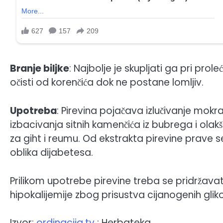
Branje biljke
: Najbolje je skupljati ga pri prol
očisti od korenčića dok ne postane lomljiv.
Upotreba
: Pirevina pojačava izlučivanje mokr
izbacivanja sitnih kamenčića iz bubrega i ola
za giht i reumu. Od ekstrakta pirevine prave se
oblika dijabetesa.
Prilikom upotrebe pirevine treba se pridržav
hipokalijemije zbog prisustva cijanogenih glik
Izvor:
ordinacija.tv
; Herbateka