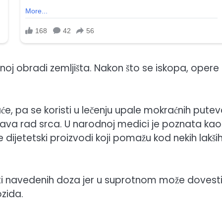
ećnoj obradi zemljišta. Nakon što se iskopa, opere 
aće, pa se koristi u lečenju upale mokraćnih putev
kšava rad srca. U narodnoj medici je poznata kao
 dijetetski proizvodi koji pomažu kod nekih lakši
ati navedenih doza jer u suprotnom može dovest
ozida.