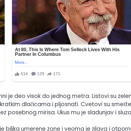
 je deo visok do jednog metra. Listovi su zele
kratkim dlačicama i pljosnati. Cvetovi su smešte
 posebnog mirisa. Ukus mu je sladunjav i sluza
je biljka umerene zone i veoma je žilava i otpor