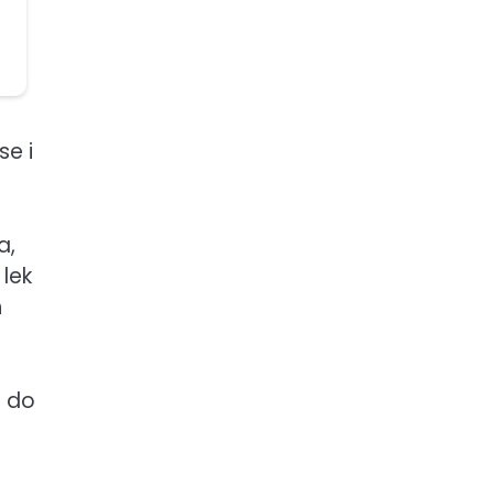
se i
a,
 lek
h
i do