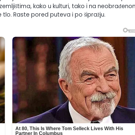
im zemljištima, kako u kulturi, tako i na neobrađen
je tlo. Raste pored puteva i po šipražju.