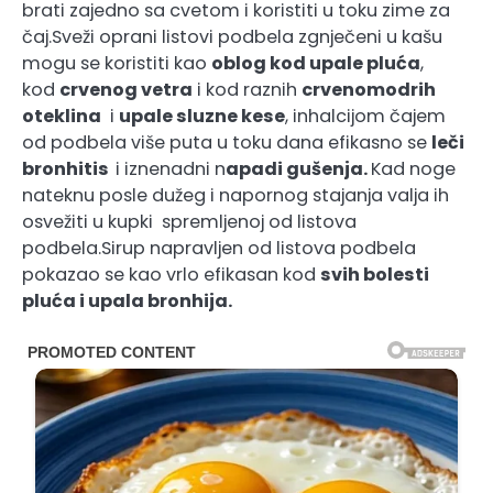
brati zajedno sa cvetom i koristiti u toku zime za
čaj.Sveži oprani listovi podbela zgnječeni u kašu
mogu se koristiti kao
oblog kod upale pluća
,
kod
crvenog vetra
i kod raznih
crvenomodrih
oteklina
i
upale sluzne kese
, inhalcijom čajem
od podbela više puta u toku dana efikasno se
leči
bronhitis
i iznenadni n
apadi gušenja.
Kad noge
nateknu posle dužeg i napornog stajanja valja ih
osvežiti u kupki spremljenoj od listova
podbela.Sirup napravljen od listova podbela
pokazao se kao vrlo efikasan kod
svih bolesti
pluća i upala bronhija.