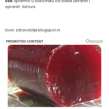
Sok:
spremiti u sokovniku od sveže ubranih i
opranih listova
Izvor: zdravobilje.blogspot.rs