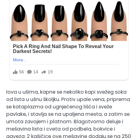
lova u ušima, kapne se nekoliko kapi svežeg soka
od lista u ušnu školjku. Protiv upale vena, priprema
se kataplazma od ugnječenog lišća i sveže
pavlake, i stavlja se na upaljena mesta, a zatim se
umota zavojem i platnom. Blagotvorno deluje i
mešavina lista i cveta od podbela, bokvice i
gaveza: 2 kašičice ove mešavine dodaju se na 250