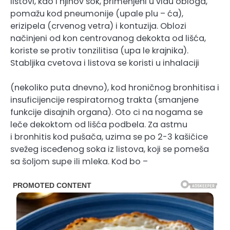
listovi, kao i njihov sok, primenjeni u vidu obloga,
pomažu kod pneumonije (upale plu – ća),
erizipela (crvenog vetra) i kontuzija. Oblozi
načinjeni od kon centrovanog dekokta od lišća,
koriste se protiv tonzilitisa (upa le krajnika).
Stabljika cvetova i listova se koristi u inhalaciji
(nekoliko puta dnevno), kod hroničnog bronhitisa i
insuficijencije respiratornog trakta (smanjene
funkcije disajnih organa). Oto ci na nogama se
leče dekoktom od lišća podbela. Za astmu
i bronhitis kod pušača, uzima se po 2-3 kašičice
svežeg isceđenog soka iz listova, koji se pomeša
sa šoljom supe ili mleka. Kod bo –