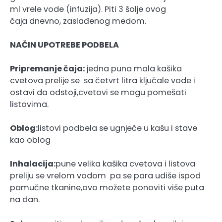
ml vrele vode (infuzija). Piti 3 šolje ovog
čaja dnevno, zaslađenog medom.
NAČIN UPOTREBE PODBELA
Pripremanje čaja:
jedna puna mala kašika
cvetova prelije se sa četvrt litra ključale vode i
ostavi da odstoji,cvetovi se mogu pomešati
listovima.
Oblog:
listovi podbela se ugnječe u kašu i stave
kao oblog
Inhalacija:
pune velika kašika cvetova i listova
preliju se vrelom vodom pa se para udiše ispod
pamučne tkanine,ovo možete ponoviti više puta
na dan.