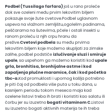
Podbel (Tussilago farfara)
još u rano proleće
dok sve ozeleni među prvim lekovitim biljem
pokazuje svoje žute cvetove.Podbel uglavnom
uspeva na vlažnom zemljištu,ogolelim padinama,
peščarama na šutevima, pčele i ostali insekti u
ranom proleću iz njih crpu hranu da
prežive.
Cvetovi podbela
su među prvima
lekovitim biljem koje možemo skupljati za zimske
zalihe, podbel podstiče
izlučivanje sluzi i smiruje
upale
, sa uspehom ga možemo koristiti kod
upale
grla, bronhitisa, bronhijalne astme i kod
zapaljenja plućne maramice, čak i kod početka
tbc-a.
Kod promuklosti i upornog kašlja potrebno
je piti čaj od podbela više puta u toku dana, u
kasnijem periodu tokom meseca maja kad
ozelene listovi treba ih brati i koristiti kao salatu ili
čorbu jer su izuzetno
bogati vitaminom C.
Listovi
su izuzetno bogati aktivnih materija te ih treba