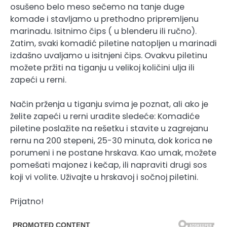
osušeno belo meso sečemo na tanje duge
komade i stavljamo u prethodno pripremljenu
marinadu. Isitnimo čips ( u blenderu ili ručno).
Zatim, svaki komadić piletine natopljen u marinadi
izdašno uvaljamo u isitnjeni čips. Ovakvu piletinu
možete pržiti na tiganju u velikoj količini ulja ili
zapeći u rerni.
Način prženja u tiganju svima je poznat, ali ako je
želite zapeći u rerni uradite sledeće: Komadiće
piletine poslažite na rešetku i stavite u zagrejanu
rernu na 200 stepeni, 25-30 minuta, dok korica ne
porumeni i ne postane hrskava. Kao umak, možete
pomešati majonez i kečap, ili napraviti drugi sos
koji vi volite. Uživajte u hrskavoj i sočnoj piletini.
Prijatno!