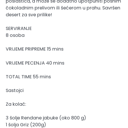
poslastica, a može se dodatno upotpuniti posnim
čokoladnim prelivom ili šećerom u prahu. Savršen
desert za sve prilike!
SERVIRANJE
8 osoba
VRIJEME PRIPREME 15 mins
VRIJEME PECENJA 40 mins
TOTAL TIME 55 mins
Sastojci
Za kolač:
3 šolje Rendane jabuke (oko 800 g)
1 šolja Griz (200g)