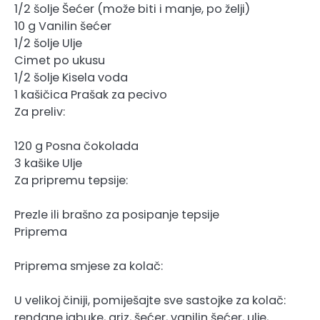
1/2 šolje Šećer (može biti i manje, po želji)
10 g Vanilin šećer
1/2 šolje Ulje
Cimet po ukusu
1/2 šolje Kisela voda
1 kašičica Prašak za pecivo
Za preliv:
120 g Posna čokolada
3 kašike Ulje
Za pripremu tepsije:
Prezle ili brašno za posipanje tepsije
Priprema
Priprema smjese za kolač:
U velikoj činiji, pomiješajte sve sastojke za kolač:
rendane jabuke, griz, šećer, vanilin šećer, ulje,